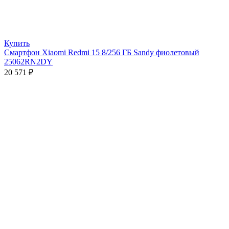
Купить
Смартфон Xiaomi Redmi 15 8/256 ГБ Sandy фиолетовый
25062RN2DY
20 571
₽