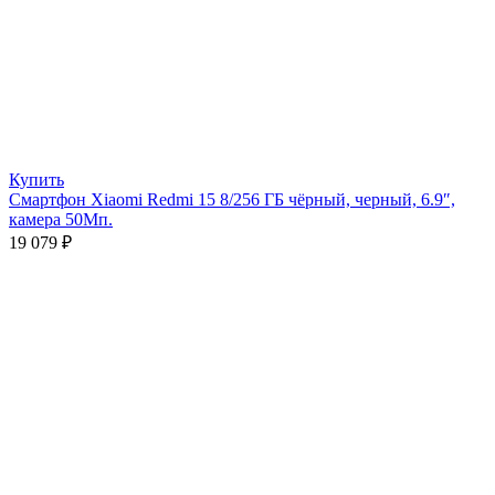
Купить
Смартфон Xiaomi Redmi 15 8/256 ГБ чёрный, черный, 6.9″,
камера 50Мп.
19 079
₽