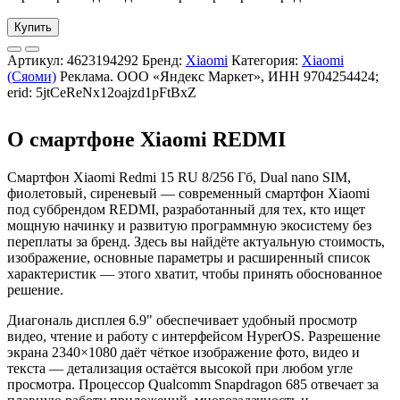
Купить
Артикул:
4623194292
Бренд:
Xiaomi
Категория:
Xiaomi
(Сяоми)
Реклама. ООО «Яндекс Маркет», ИНН 9704254424;
erid: 5jtCeReNx12oajzd1pFtBxZ
О смартфоне Xiaomi REDMI
Смартфон Xiaomi Redmi 15 RU 8/256 Гб, Dual nano SIM,
фиолетовый, сиреневый — современный смартфон Xiaomi
под суббрендом REDMI, разработанный для тех, кто ищет
мощную начинку и развитую программную экосистему без
переплаты за бренд. Здесь вы найдёте актуальную стоимость,
изображение, основные параметры и расширенный список
характеристик — этого хватит, чтобы принять обоснованное
решение.
Диагональ дисплея 6.9" обеспечивает удобный просмотр
видео, чтение и работу с интерфейсом HyperOS. Разрешение
экрана 2340×1080 даёт чёткое изображение фото, видео и
текста — детализация остаётся высокой при любом угле
просмотра. Процессор Qualcomm Snapdragon 685 отвечает за