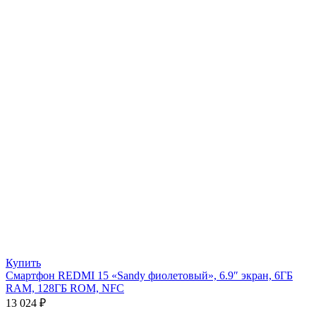
Купить
Смартфон REDMI 15 «Sandy фиолетовый», 6.9″ экран, 6ГБ
RAM, 128ГБ ROM, NFC
13 024
₽