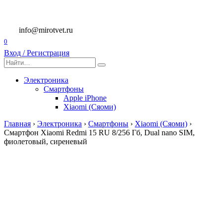
Перейти
к
содержанию
info@mirotvet.ru
0
Вход / Регистрация
Search
for:
Электроника
Смартфоны
Apple iPhone
Xiaomi (Сяоми)
Главная
›
Электроника
›
Смартфоны
›
Xiaomi (Сяоми)
›
Смартфон Xiaomi Redmi 15 RU 8/256 Гб, Dual nano SIM,
фиолетовый, сиреневый