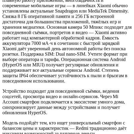
плавную работу приложений, многозадачность и
современные мобильные игры — в линейках Xiaomi обычно
установлены актуальные Snapdragon или MediaTek Dimensity.
Связка 8 ГБ оперативной памяти и 256 ГБ встроенной
достаточна для большинства приложений, тяжёлых игр и
хранения медиатеки. Основная камера 50 Мпикс подходит для
повседневной съёмки, портретов и видео — Xiaomi активно
работает над компьютерной обработкой кадров. Ёмкость
аккумулятора 7000 мА·ч в сочетании с быстрой зарядкой
Xiaomi даёт уверенный день автономной работы без поиска
розетки. Поддержка SIM: Dual nano-SIM. Учтите формат при
выборе оператора и тарифа. Операционная система Android
(HyperOS или MIUI) получает регулярные обновления и
поддерживает все актуальные сервисы Android. Степень
защиты IP64 обеспечивает устойчивость к пыли и брызгам в
повседневном использовании.
Устройство подходит для повседневной съёмки, ведения
соцсетей, просмотра видео и онлайн-сервисов. Через Mi
Account смартфон подключается к экосистеме умного дома,
синхронизирует данные между устройствами и получает
обновления HyperOS.
Модель подойдёт тем, кто ищет универсальный смартфон с
балансом цены и характеристик — Redmi традиционно даёт
максимум возможностей за разумные деньги.