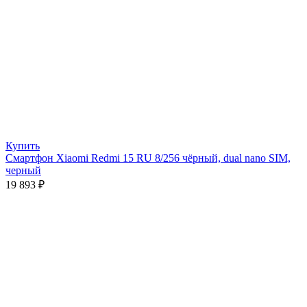
Купить
Смартфон Xiaomi Redmi 15 RU 8/256 чёрный, dual nano SIM,
черный
19 893
₽