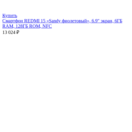
Купить
Смартфон REDMI 15 «Sandy фиолетовый», 6.9″ экран, 6ГБ
RAM, 128ГБ ROM, NFC
13 024
₽