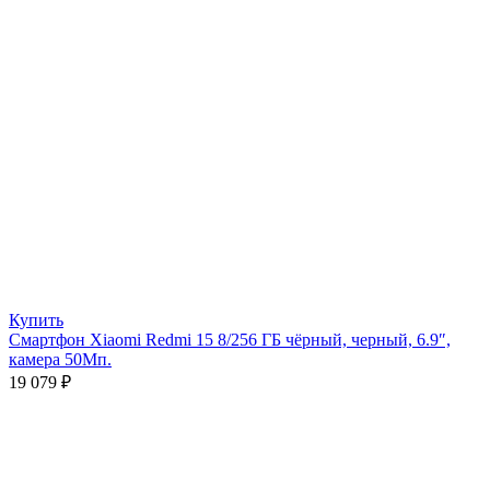
Купить
Смартфон Xiaomi Redmi 15 8/256 ГБ чёрный, черный, 6.9″,
камера 50Мп.
19 079
₽