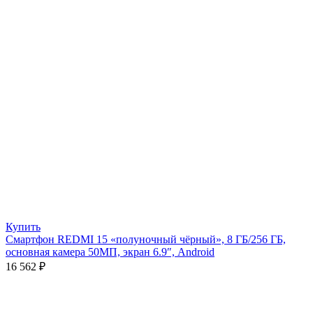
Купить
Смартфон REDMI 15 «полуночный чёрный», 8 ГБ/256 ГБ,
основная камера 50МП, экран 6.9″, Android
16 562
₽