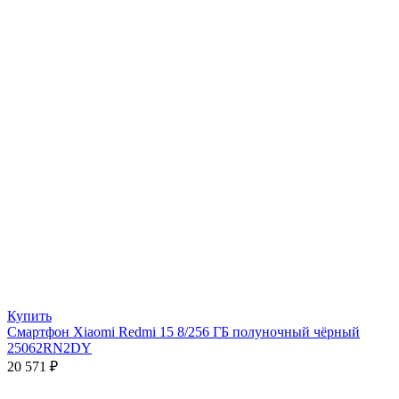
Купить
Смартфон Xiaomi Redmi 15 8/256 ГБ полуночный чёрный
25062RN2DY
20 571
₽