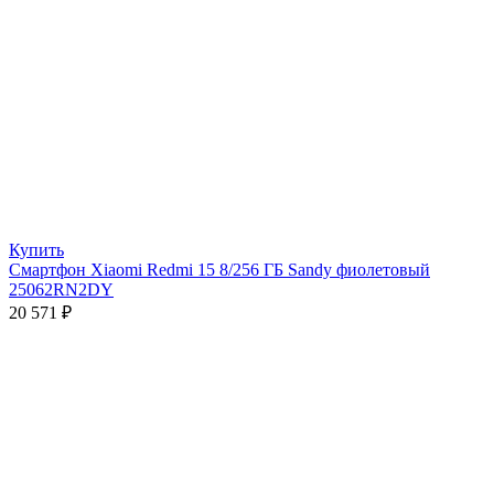
Купить
Смартфон Xiaomi Redmi 15 8/256 ГБ Sandy фиолетовый
25062RN2DY
20 571
₽