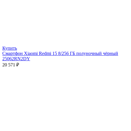
Купить
Смартфон Xiaomi Redmi 15 8/256 ГБ полуночный чёрный
25062RN2DY
20 571
₽