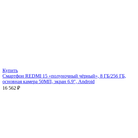
Купить
Смартфон REDMI 15 «полуночный чёрный», 8 ГБ/256 ГБ,
основная камера 50МП, экран 6.9″, Android
16 562
₽