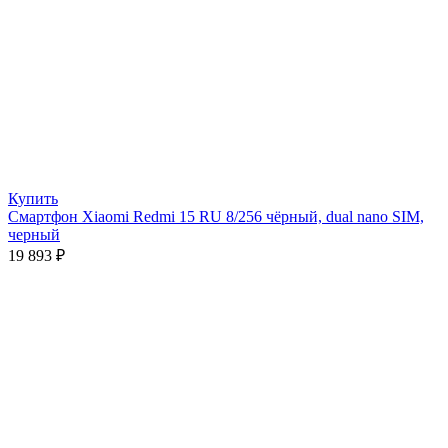
Купить
Смартфон Xiaomi Redmi 15 RU 8/256 чёрный, dual nano SIM,
черный
19 893
₽