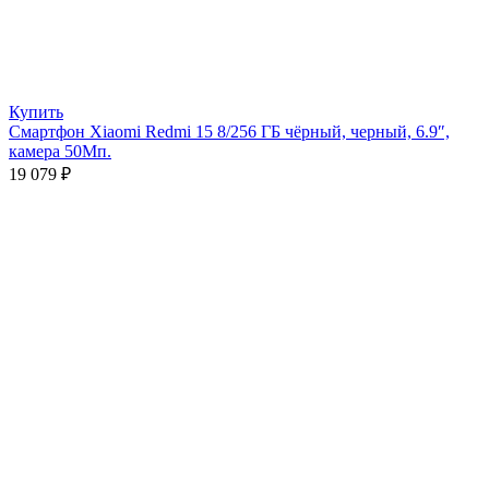
Купить
Смартфон Xiaomi Redmi 15 8/256 ГБ чёрный, черный, 6.9″,
камера 50Мп.
19 079
₽