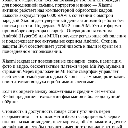
для повседневной съёмки, портретов и видео — Xiaomi
активно работает над компьютерной обработкой кадров.
Ёмкость аккумулятора 6000 мА·ч в сочетании с быстрой
зарядкой Xiaomi даёт уверенный день автономной работы без
поиска розетки. Поддержка SIM: 2 nano-SIM. Учтите формат
при выборе оператора и тарифа. Операционная система
Android (HyperOS или MIUI) получает регулярные обновления
и поддерживает все актуальные сервисы Android. Степень
защиты IP64 обеспечивает устойчивость к пыли и брызгам в
повседневном использовании.
Xiaomi закрывает повседневные сценарии: связь, навигация,
фото и видео, бесконтактные платежи через Mir Pay, музыка и
стриминг. Через приложение Mi Home смартфон управляет
всей экосистемой умного дома Xiaomi — лампами, розетками,
очистителями воздуха и роботами-пылесосами.
Если выбираете между бюджетным и средним сегментом —
Redmi предлагает технологии флагманов в более доступной
обёртке.
Стоимость и доступность товара стоит уточнить перед
оформлением — это поможет избежать сюрпризов. Сверьте
полное название модели, цвет корпуса, объём памяти и другие
модификации, чтобы получить именно тот вариант, который