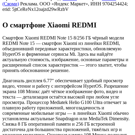
(Сяоми)
Реклама. ООО «Яндекс Маркет», ИНН 9704254424;
erid: 5jtCeReNx12oajzd29wRzbV
О смартфоне Xiaomi REDMI
Смартфон Xiaomi REDMI Note 15 8/256 ГБ чёрный модели
REDMI Note 15 — смартфон Xiaomi из линейки REDMI,
объединивший передовые характеристики, обновляемую
HyperOS и фирменные сервисы Mi. Здесь вы найдёте
актуальную стоимость, изображение, основные параметры и
расширенный список характеристик — этого хватит, чтобы
принять обоснованное решение.
Диагональ дисплея 6.77" обеспечивает удобный просмотр
видео, чтение и работу с интерфейсом HyperOS. Разрешение
экрана 108 Мпикс даёт чёткое изображение фото, видео и
текста — детализация остаётся высокой при любом угле
просмотра. Процессор Mediatek Helio G100 Ultra отвечает за
плавную работу приложений, многозадачность и
современные мобильные игры — в линейках Xiaomi обычно
установлены актуальные Snapdragon или MediaTek Dimensity.
Связка 8 ГБ оперативной памяти и 256 ГБ встроенной
достаточна для большинства приложений, тяжёлых игр и
хранения медиатеки. Основная камера 108 Мпикс подходит