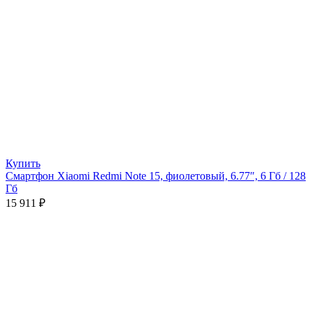
Купить
Смартфон Xiaomi Redmi Note 15, фиолетовый, 6.77″, 6 Гб / 128
Гб
15 911
₽