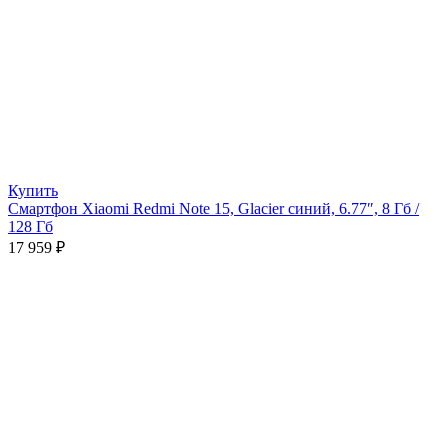
Купить
Смартфон Xiaomi Redmi Note 15, Glacier синий, 6.77″, 8 Гб /
128 Гб
17 959
₽