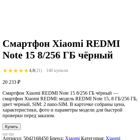
Смартфон Xiaomi REDMI
Note 15 8/256 ГБ чёрный
★★★★★
★★★★★
4,8
(21)
· 140 купили
20 233
₽
Смартфон Xiaomi REDMI Note 15 8/256 ГБ чёрный —
смартфон Xiaomi REDMI: модель REDMI Note 15, 8 ГБ/256 ГБ,
цвет черный, SIM: 2 nano-SIM. В карточке собраны цена,
характеристики, фото и параметры модели для быстрой
проверки перед заказом.
Купить
Артикул:
5042168450
Бренд:
Xiaomi
Категория:
Xiaomi