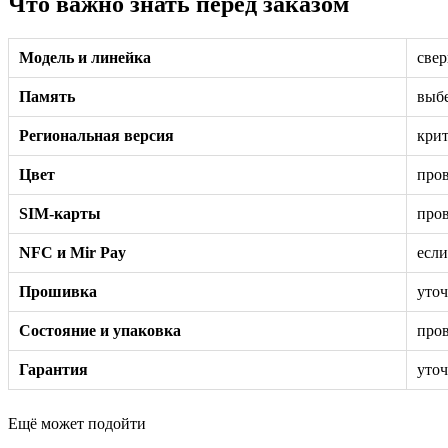
Что важно знать перед заказом
Модель и линейка
свер
Память
выбе
Региональная версия
крит
Цвет
пров
SIM-карты
пров
NFC и Mir Pay
если
Прошивка
уточ
Состояние и упаковка
пров
Гарантия
уточ
Ещё может подойти