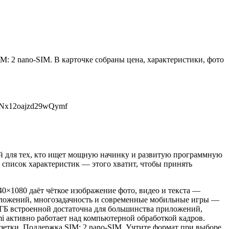
M: 2 nano-SIM. В карточке собраны цена, характеристики, фото
ReNx12oajzd29wQymf
й для тех, кто ищет мощную начинку и развитую программную
 список характеристик — этого хватит, чтобы принять
0×1080 даёт чёткое изображение фото, видео и текста —
риложений, многозадачность и современные мобильные игры —
8 ГБ встроенной достаточна для большинства приложений,
i активно работает над компьютерной обработкой кадров.
озетки. Поддержка SIM: 2 nano-SIM. Учтите формат при выборе