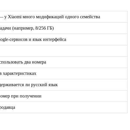
ь — у Xiaomi много модификаций одного семейства
дачи (например, 8/256 ГБ)
oogle-сервисов и язык интерфейса
спользовать два номера
в характеристиках
держивается ли русский язык
номер при получении
родавца