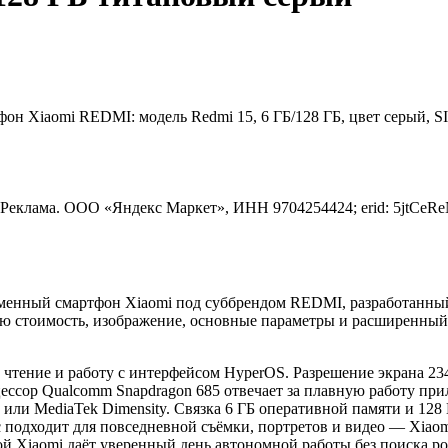
н Xiaomi REDMI: модель Redmi 15, 6 ГБ/128 ГБ, цвет серый, SI
Реклама. ООО «Яндекс Маркет», ИНН 9704254424; erid: 5jtCe
еменный смартфон Xiaomi под суббрендом REDMI, разработанны
ную стоимость, изображение, основные параметры и расширенный
 чтение и работу с интерфейсом HyperOS. Разрешение экрана 234
цессор Qualcomm Snapdragon 685 отвечает за плавную работу п
 или MediaTek Dimensity. Связка 6 ГБ оперативной памяти и 12
 подходит для повседневной съёмки, портретов и видео — Xiaom
ой Xiaomi даёт уверенный день автономной работы без поиска р