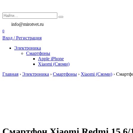
Перейти
к
Search
содержанию
for:
info@mirotvet.ru
0
Вход / Регистрация
Электроника
Смартфоны
Apple iPhone
Xiaomi (Сяоми)
Главная
›
Электроника
›
Смартфоны
›
Xiaomi (Сяоми)
›
Смартфо
Смартфон Xiaomi Redmi 15 6/