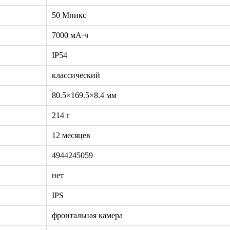
50 Мпикс
7000 мА·ч
IP54
классический
80.5×169.5×8.4 мм
214 г
12 месяцев
4944245059
нет
IPS
фронтальная камера