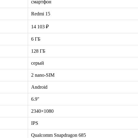
смартфон
Redmi 15
14 103 ₽
6 ГБ
128 ГБ
серый
2 nano-SIM
Android
6.9"
2340×1080
IPS
Qualcomm Snapdragon 685