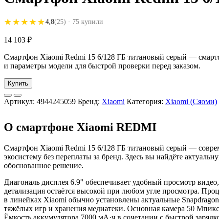
★★★★★
★★★★★
4,8
(25)
· 75 купили
14 103
₽
Смартфон Xiaomi Redmi 15 6/128 ГБ титановый серый — смартфо
и параметры модели для быстрой проверки перед заказом.
Купить
Артикул:
4944245059
Бренд:
Xiaomi
Категория:
Xiaomi (Сяоми)
О смартфоне Xiaomi REDMI
Смартфон Xiaomi Redmi 15 6/128 ГБ титановый серый — совр
экосистему без переплаты за бренд. Здесь вы найдёте актуаль
обоснованное решение.
Диагональ дисплея 6.9" обеспечивает удобный просмотр видео,
детализация остаётся высокой при любом угле просмотра. Про
в линейках Xiaomi обычно установлены актуальные Snapdragon
тяжёлых игр и хранения медиатеки. Основная камера 50 Мпикс
Ёмкость аккумулятора 7000 мА·ч в сочетании с быстрой зарядк