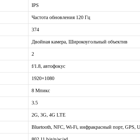
IPS
Частота обновления 120 Гц
374
Двойная камера, Широкоугольный объектив
2
f/1.8, автофокус
1920×1080
8 Мпикс
3.5
2G, 3G, 4G LTE
Bluetooth, NFC, Wi-Fi, инфракрасный порт, GPS,
802.11 b/g/n/ac/ad