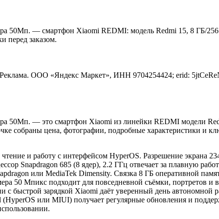
ера 50Мп. — смартфон Xiaomi REDMI: модель Redmi 15, 8 ГБ/256 
и перед заказом.
Реклама. ООО «Яндекс Маркет», ИНН 9704254424; erid: 5jtCeR
мера 50Мп. — это смартфон Xiaomi из линейки REDMI модели Red
чке собраны цена, фотографии, подробные характеристики и кл
 чтение и работу с интерфейсом HyperOS. Разрешение экрана 234
ессор Snapdragon 685 (8 ядер), 2.2 ГГц отвечает за плавную ра
pdragon или MediaTek Dimensity. Связка 8 ГБ оперативной памя
ера 50 Мпикс подходит для повседневной съёмки, портретов и 
ии с быстрой зарядкой Xiaomi даёт уверенный день автономной р
d (HyperOS или MIUI) получает регулярные обновления и поддер
использовании.