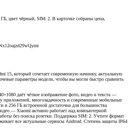
ГБ, цвет чёрный, SIM: 2. В карточке собраны цена,
eNx12oajzd29wQymi
mi 15, который сочетает современную начинку, актуальную
ючевые параметры модели, чтобы вы могли быстро сравнить
0×1080 даёт чёткое изображение фото, видео и текста —
боту приложений, многозадачность и современные мобильные
ти и 256 ГБ встроенной достаточна для большинства
видео — Xiaomi активно работает над компьютерной
аботы без поиска розетки. Поддержка SIM: 2. Учтите формат
живает все актуальные сервисы Android. Степень защиты IP64