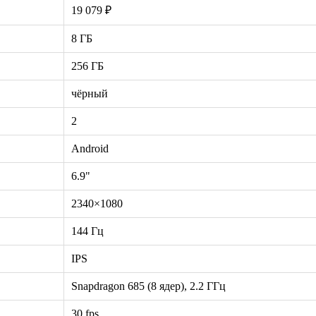
19 079 ₽
8 ГБ
256 ГБ
чёрный
2
Android
6.9"
2340×1080
144 Гц
IPS
Snapdragon 685 (8 ядер), 2.2 ГГц
30 fps