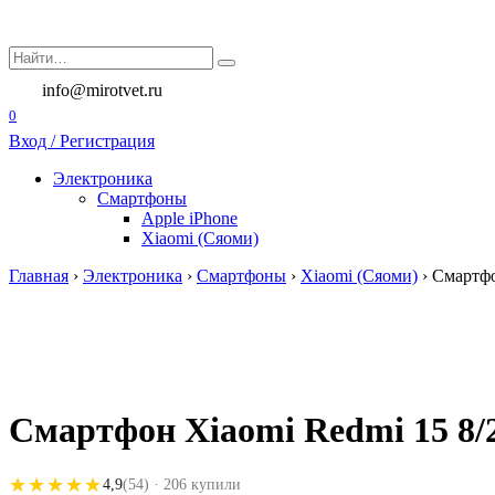
Перейти
к
Search
содержанию
for:
info@mirotvet.ru
0
Вход / Регистрация
Электроника
Смартфоны
Apple iPhone
Xiaomi (Сяоми)
Главная
›
Электроника
›
Смартфоны
›
Xiaomi (Сяоми)
›
Смартфо
Смартфон Xiaomi Redmi 15 8/2
★★★★★
★★★★★
4,9
(54)
· 206 купили