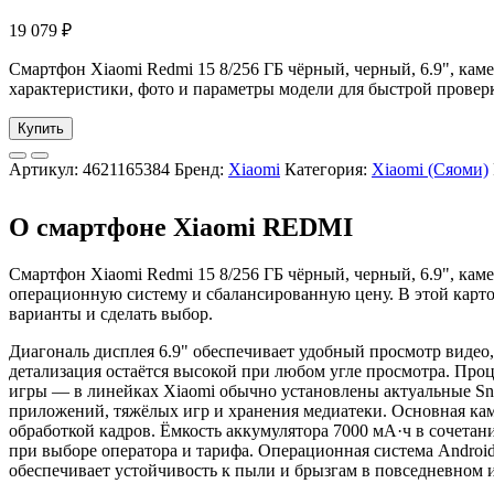
19 079
₽
Смартфон Xiaomi Redmi 15 8/256 ГБ чёрный, черный, 6.9", кам
характеристики, фото и параметры модели для быстрой проверк
Купить
Артикул:
4621165384
Бренд:
Xiaomi
Категория:
Xiaomi (Сяоми)
О смартфоне Xiaomi REDMI
Смартфон Xiaomi Redmi 15 8/256 ГБ чёрный, черный, 6.9", ка
операционную систему и сбалансированную цену. В этой карто
варианты и сделать выбор.
Диагональ дисплея 6.9" обеспечивает удобный просмотр видео,
детализация остаётся высокой при любом угле просмотра. Проц
игры — в линейках Xiaomi обычно установлены актуальные Sna
приложений, тяжёлых игр и хранения медиатеки. Основная кам
обработкой кадров. Ёмкость аккумулятора 7000 мА·ч в сочетан
при выборе оператора и тарифа. Операционная система Androi
обеспечивает устойчивость к пыли и брызгам в повседневном 