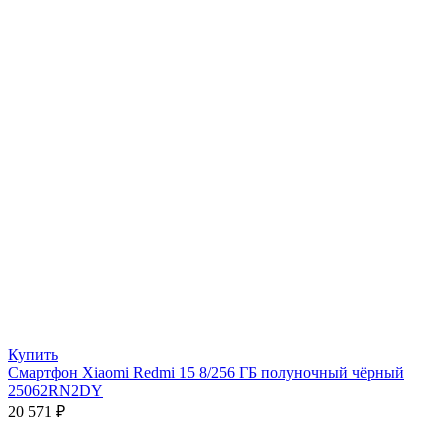
Купить
Смартфон Xiaomi Redmi 15 8/256 ГБ полуночный чёрный
25062RN2DY
20 571
₽