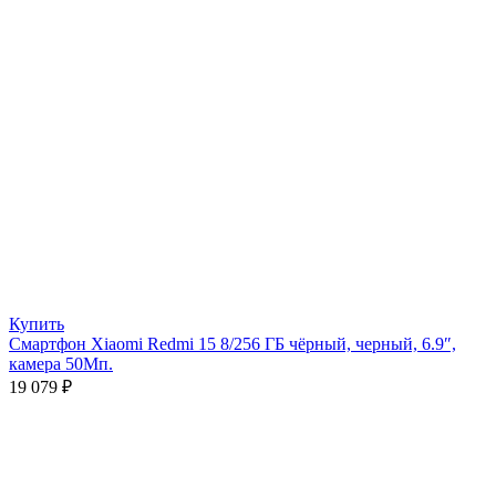
Купить
Смартфон Xiaomi Redmi 15 8/256 ГБ чёрный, черный, 6.9″,
камера 50Мп.
19 079
₽