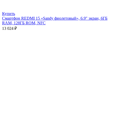
Купить
Смартфон REDMI 15 «Sandy фиолетовый», 6.9″ экран, 6ГБ
RAM, 128ГБ ROM, NFC
13 024
₽