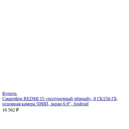
Купить
Смартфон REDMI 15 «полуночный чёрный», 8 ГБ/256 ГБ,
основная камера 50МП, экран 6.9″, Android
16 562
₽