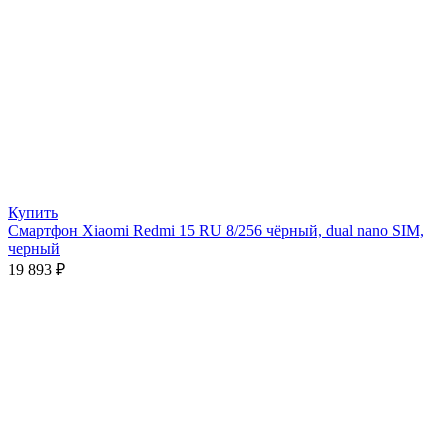
Купить
Смартфон Xiaomi Redmi 15 RU 8/256 чёрный, dual nano SIM,
черный
19 893
₽