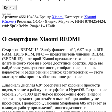
Купить
Артикул:
4661104364
Бренд:
Xiaomi
Категория:
Xiaomi
(Сяоми)
Реклама. ООО «Яндекс Маркет», ИНН 9704254424;
erid: 5jtCeReNx12oajzd1w1Eafk
О смартфоне Xiaomi REDMI
Смартфон REDMI 15 "Sandy фиолетовый", 6.9" экран, 6ГБ
RAM, 128ГБ ROM, NFC — представитель линейки REDMI
(REDMI 15), в которой Xiaomi предлагает технологии
флагманского уровня в более доступной обёртке. Здесь вы
найдёте актуальную стоимость, изображение, основные
параметры и расширенный список характеристик — этого
хватит, чтобы принять обоснованное решение.
Диагональ дисплея 6.9" обеспечивает удобный просмотр
видео, чтение и работу с интерфейсом HyperOS. Разрешение
экрана 2340×1080 даёт чёткое изображение фото, видео и
текста — детализация остаётся высокой при любом угле
просмотра. Процессор Qualcomm Snapdragon 685 отвечает за
плавную работу приложений, многозадачность и