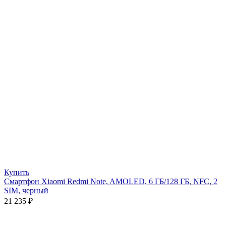
Купить
Смартфон Xiaomi Redmi Note, AMOLED, 6 ГБ/128 ГБ, NFC, 2
SIM, черный
21 235
₽