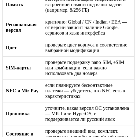
Память
встроенной памяти под ваши задачи
(например, 8/256 ГБ)
критично: Global / CN / Indian / EEA —
Региональная
от версии зависит наличие Google-
версия
сервисов и язык интерфейса
проверьте цвет корпуса и соответствие
Цвет
выбранной модификации
проверьте поддержку nano-SIM, eSIM
SIM-карты
или комбинации, если важно
использовать два номера
если планируете бесконтактные
NFC и Mir Pay
платежи — убедитесь, что NFC есть в
характеристиках
уточните, какая версия ОС установлена
Прошивка
— MIUI или HyperOS, и
поддерживается ли русский язык
проверьте внешний вид, комплект,
Состояние и
документы, пломбы и серийный номер