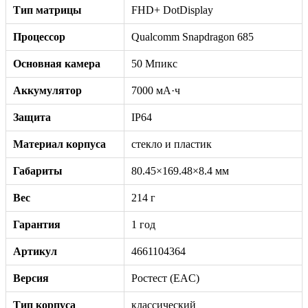
Тип матрицы
FHD+ DotDisplay
Процессор
Qualcomm Snapdragon 685
Основная камера
50 Мпикс
Аккумулятор
7000 мА·ч
Защита
IP64
Материал корпуса
стекло и пластик
Габариты
80.45×169.48×8.4 мм
Вес
214 г
Гарантия
1 год
Артикул
4661104364
Версия
Ростест (EAC)
Тип корпуса
классический