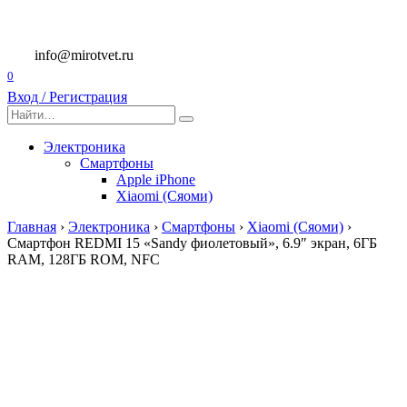
Перейти
к
содержанию
info@mirotvet.ru
0
Вход / Регистрация
Search
for:
Электроника
Смартфоны
Apple iPhone
Xiaomi (Сяоми)
Главная
›
Электроника
›
Смартфоны
›
Xiaomi (Сяоми)
›
Смартфон REDMI 15 «Sandy фиолетовый», 6.9″ экран, 6ГБ
RAM, 128ГБ ROM, NFC