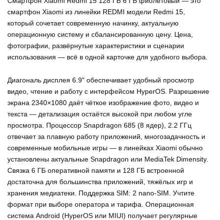
Смартфон Xiaomi Redmi 15 128 ГБ 6 ГБ фиолетовый — это
смартфон Xiaomi из линейки REDMI модели Redmi 15,
который сочетает современную начинку, актуальную
операционную систему и сбалансированную цену. Цена,
фотографии, развёрнутые характеристики и сценарии
использования — всё в одной карточке для удобного выбора.
Диагональ дисплея 6.9" обеспечивает удобный просмотр
видео, чтение и работу с интерфейсом HyperOS. Разрешение
экрана 2340×1080 даёт чёткое изображение фото, видео и
текста — детализация остаётся высокой при любом угле
просмотра. Процессор Snapdragon 685 (8 ядер), 2.2 ГГц
отвечает за плавную работу приложений, многозадачность и
современные мобильные игры — в линейках Xiaomi обычно
установлены актуальные Snapdragon или MediaTek Dimensity.
Связка 6 ГБ оперативной памяти и 128 ГБ встроенной
достаточна для большинства приложений, тяжёлых игр и
хранения медиатеки. Поддержка SIM: 2 nano-SIM. Учтите
формат при выборе оператора и тарифа. Операционная
система Android (HyperOS или MIUI) получает регулярные