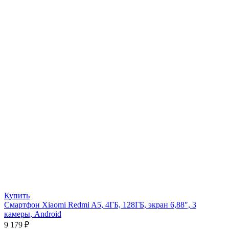
Купить
Смартфон Xiaomi Redmi A5, 4ГБ, 128ГБ, экран 6,88″, 3
камеры, Android
9 179
₽