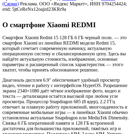
(Сяоми)
Реклама. ООО «Яндекс Маркет», ИНН 9704254424;
erid: 5jtCeReNx12oajzd23KRr9a
О смартфоне Xiaomi REDMI
Смартфон Xiaomi Redmi 15 128 ГБ 6 ГБ черный полн. — это
смартфон Xiaomi из линейки REDMI модели Redmi 15,
который сочетает современную начинку, актуальную
операционную систему и сбалансированную цену. Здесь вы
найдёте актуальную стоимость, изображение, основные
параметры и расширенный список характеристик — этого
хватит, чтобы принять обоснованное решение.
Диагональ дисплея 6.9" обеспечивает удобный просмотр
видео, чтение и работу с интерфейсом HyperOS. Разрешение
экрана 2340×1080 даёт чёткое изображение фото, видео и
текста — детализация остаётся высокой при любом угле
просмотра. Процессор Snapdragon 685 (8 ядер), 2.2 ГГц
отвечает за плавную работу приложений, многозадачность и
современные мобильные игры — в линейках Xiaomi обычно
установлены актуальные Snapdragon или MediaTek Dimensity.
Связка 6 ГБ оперативной памяти и 128 ГБ встроенной
достаточна для большинства приложений, тяжёлых игр и
хранения медиатеки. Поддержка SIM: 2 nano-SIM. Учтите