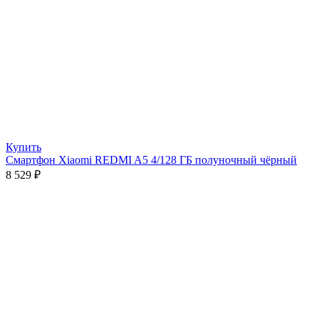
Купить
Смартфон Xiaomi REDMI A5 4/128 ГБ полуночный чёрный
8 529
₽