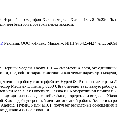
, Черный — смартфон Xiaomi: модель Xiaomi 13T, 8 ГБ/256 ГБ, ц
ели для быстрой проверки перед заказом.
и)
Реклама. ООО «Яндекс Маркет», ИНН 9704254424; erid: 5jtC
IM, Черный модели Xiaomi 13T — смартфон Xiaomi, объединивш
афии, подробные характеристики и ключевые параметры модели,
, чтение и работу с интерфейсом HyperOS. Разрешение экрана 2
ессор Mediatek Dimensity 8200 Ultra отвечает за плавную рабо
on или MediaTek Dimensity. Связка 8 ГБ оперативной памяти и 
 подходит для повседневной съёмки, портретов и видео — Xiaom
ой Xiaomi даёт уверенный день автономной работы без поиска ро
 Android (HyperOS или MIUI) получает регулярные обновления и
овседневном использовании.