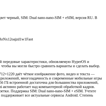
вет черный, SIM: Dual nano-nano-SIM + eSIM, версия RU. В
eReNx12oajzd1w1Faot
ий передовые характеристики, обновляемую HyperOS и
 чтобы вы могли быстро сравнить варианты и сделать выбор.
712×1220 даёт чёткое изображение фото, видео и текста —
ту приложений, многозадачность и современные мобильные игры
256 ГБ встроенной достаточна для большинства приложений,
i активно работает над компьютерной обработкой кадров.
зетки. Поддержка SIM: Dual nano-nano-SIM + eSIM. Учтите
 поддерживает все актуальные сервисы Android. Степень