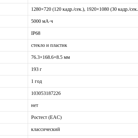
1280×720 (120 кадр./сек.), 1920×1080 (30 кадр./сек.
5000 мА·ч
IP68
стекло и пластик
76.3×168.6×8.5 мм
193 г
1 год
103053187226
нет
Ростест (EAC)
классический