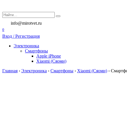
Перейти
к
Search
содержанию
for:
info@mirotvet.ru
0
Вход / Регистрация
Электроника
Смартфоны
Apple iPhone
Xiaomi (Сяоми)
Главная
›
Электроника
›
Смартфоны
›
Xiaomi (Сяоми)
›
Смартфо