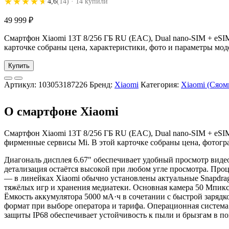
★★★★★
★★★★★
4,6
(14)
· 14 купили
49 999
₽
Смартфон Xiaomi 13T 8/256 ГБ RU (EAC), Dual nano-SIM + eSIM
карточке собраны цена, характеристики, фото и параметры мод
Купить
Артикул:
103053187226
Бренд:
Xiaomi
Категория:
Xiaomi (Сяом
О смартфоне Xiaomi
Смартфон Xiaomi 13T 8/256 ГБ RU (EAC), Dual nano-SIM + eS
фирменные сервисы Mi. В этой карточке собраны цена, фотогр
Диагональ дисплея 6.67" обеспечивает удобный просмотр видео
детализация остаётся высокой при любом угле просмотра. Проц
— в линейках Xiaomi обычно установлены актуальные Snapdrag
тяжёлых игр и хранения медиатеки. Основная камера 50 Мпикс
Ёмкость аккумулятора 5000 мА·ч в сочетании с быстрой зарядк
формат при выборе оператора и тарифа. Операционная система
защиты IP68 обеспечивает устойчивость к пыли и брызгам в п