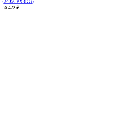
(2405CPX3DG)
56 422
₽