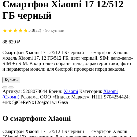
Смартфон Xiaomi 17 12/512
ГБ черный
★★★★★
★★★★★
5,0
(22)
· 96 купили
88 629
₽
Смартфон Xiaomi 17 12/512 ГБ черный — смартфон Xiaomi:
модель Xiaomi 17, 12 ГБ/512 ГБ, цвет черный, SIM: nano-nano-
SIM + eSIM. В карточке собраны цена, характеристики, фото
и параметры модели для быстрой проверки перед заказом.
Купить
Артикул:
5268073644
Бренд:
Xiaomi
Категория:
Xiaomi
(Сяоми)
Реклама. ООО «Яндекс Маркет», ИНН 9704254424;
erid: 5jtCeReNx12oajzd1w1Gasa
О смартфоне Xiaomi
Смартфон Xiaomi 17 12/512 ГБ черный — смартфон Xiaomi
(Xiaomi 17), рассчитанный на повседневное использование и