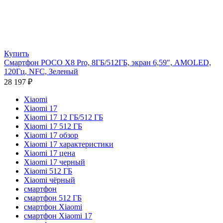
Купить
Смартфон POCO X8 Pro, 8ГБ/512ГБ, экран 6,59″, AMOLED,
120Гц, NFC, Зеленый
28 197
₽
Xiaomi
Xiaomi 17
Xiaomi 17 12 ГБ/512 ГБ
Xiaomi 17 512 ГБ
Xiaomi 17 обзор
Xiaomi 17 характеристики
Xiaomi 17 цена
Xiaomi 17 черный
Xiaomi 512 ГБ
Xiaomi чёрный
смартфон
смартфон 512 ГБ
смартфон Xiaomi
смартфон Xiaomi 17