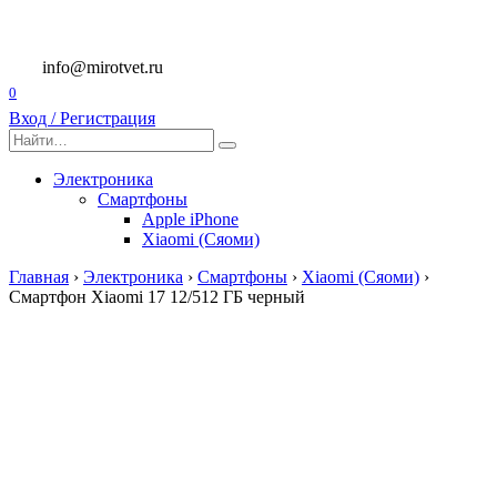
Перейти
к
содержанию
info@mirotvet.ru
0
Вход / Регистрация
Search
for:
Электроника
Смартфоны
Apple iPhone
Xiaomi (Сяоми)
Главная
›
Электроника
›
Смартфоны
›
Xiaomi (Сяоми)
›
Смартфон Xiaomi 17 12/512 ГБ черный