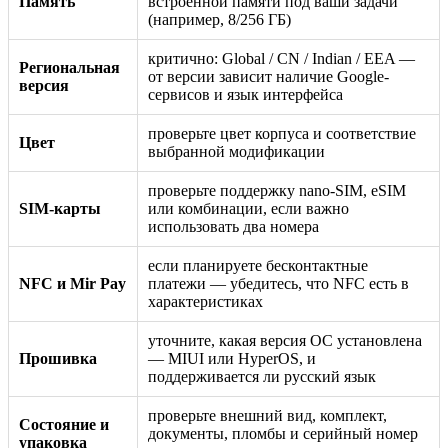
Память
встроенной памяти под ваши задачи
(например, 8/256 ГБ)
критично: Global / CN / Indian / EEA —
Региональная
от версии зависит наличие Google-
версия
сервисов и язык интерфейса
проверьте цвет корпуса и соответствие
Цвет
выбранной модификации
проверьте поддержку nano-SIM, eSIM
SIM-карты
или комбинации, если важно
использовать два номера
если планируете бесконтактные
NFC и Mir Pay
платежи — убедитесь, что NFC есть в
характеристиках
уточните, какая версия ОС установлена
Прошивка
— MIUI или HyperOS, и
поддерживается ли русский язык
проверьте внешний вид, комплект,
Состояние и
документы, пломбы и серийный номер
упаковка