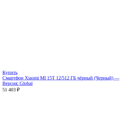
Купить
Смартфон Xiaomi MI 15T 12/512 ГБ чёрный (Черный) —
Версия: Global
51 403
₽