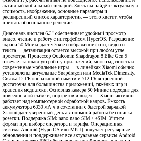
активный мобильный сценарий. Здесь вы найдёте актуальную
стоимость, изображение, основные параметры и
расширенный список характеристик — этого хватит, чтобы
принять обоснованное решение.
Диагональ дисплея 6.3" обеспечивает удобный просмотр
видео, чтение и работу с интерфейсом HyperOS. Разрешение
экрана 50 Мпикс даёт чёткое изображение фото, видео и
текста — детализация остаётся высокой при любом угле
просмотра. Процессор Qualcomm Snapdragon 8 Elite Gen 5
отвечает за плавную работу приложений, многозадачность и
современные мобильные игры — в линейках Xiaomi обычно
установлены актуальные Snapdragon или MediaTek Dimensity.
Связка 12 ГБ оперативной памяти и 512 ГБ встроенной
достаточна для большинства приложений, тяжёлых игр и
хранения медиатеки. Основная камера 50 Мпикс подходит для
повседневной съёмки, портретов и видео — Xiaomi активно
работает над компьютерной обработкой кадров. Ёмкость
аккумулятора 6330 мА·ч в сочетании с быстрой зарядкой
Xiaomi даёт уверенный день автономной работы без поиска
розетки. Поддержка SIM: nano-nano-SIM + eSIM. Учтите
формат при выборе оператора и тарифа. Операционная
система Android (HyperOS или MIUI) получает регулярные
обновления и поддерживает все актуальные сервисы Android.
Степень защиты IP68 обеспечивает устойчивость к пыли и