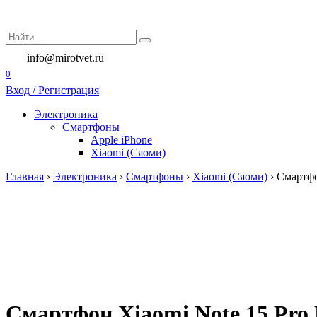
Перейти
к
Search
содержанию
for:
info@mirotvet.ru
0
Вход / Регистрация
Электроника
Смартфоны
Apple iPhone
Xiaomi (Сяоми)
Главная
›
Электроника
›
Смартфоны
›
Xiaomi (Сяоми)
›
Смартфо
Смартфон Xiaomi Note 15 Pro P