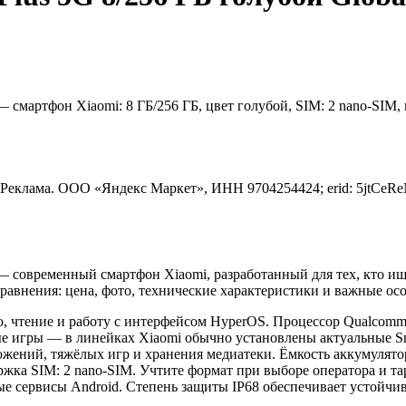
— смартфон Xiaomi: 8 ГБ/256 ГБ, цвет голубой, SIM: 2 nano-SIM,
Реклама. ООО «Яндекс Маркет», ИНН 9704254424; erid: 5jtCeRe
l. — современный смартфон Xiaomi, разработанный для тех, кто
сравнения: цена, фото, технические характеристики и важные ос
о, чтение и работу с интерфейсом HyperOS. Процессор Qualcomm
 игры — в линейках Xiaomi обычно установлены актуальные Sna
жений, тяжёлых игр и хранения медиатеки. Ёмкость аккумулятор
ржка SIM: 2 nano-SIM. Учтите формат при выборе оператора и т
ые сервисы Android. Степень защиты IP68 обеспечивает устойчи