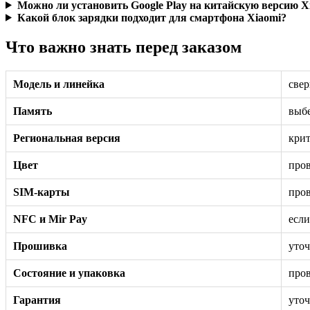
Можно ли установить Google Play на китайскую версию X
Какой блок зарядки подходит для смартфона Xiaomi?
Что важно знать перед заказом
Модель и линейка
свер
Память
выбе
Региональная версия
крит
Цвет
пров
SIM-карты
пров
NFC и Mir Pay
если
Прошивка
уточ
Состояние и упаковка
пров
Гарантия
уточ