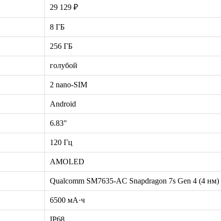
29 129 ₽
8 ГБ
256 ГБ
голубой
2 nano-SIM
Android
6.83"
120 Гц
AMOLED
Qualcomm SM7635-AC Snapdragon 7s Gen 4 (4 нм)
6500 мА·ч
IP68