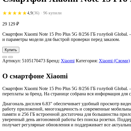
★★★★★
★★★★★
4,9
(36)
· 96 купили
29 129
₽
Смартфон Xiaomi Note 15 Pro Plus 5G 8/256 ГБ голубой Global. 
и параметры модели для быстрой проверки перед заказом.
Купить
Артикул:
5105170473
Бренд:
Xiaomi
Категория:
Xiaomi (Сяоми)
О смартфоне Xiaomi
Смартфон Xiaomi Note 15 Pro Plus 5G 8/256 ГБ голубой Globa
переплаты за бренд. На странице собрана вся информация для 
Диагональ дисплея 6.83" обеспечивает удобный просмотр виде
работу приложений, многозадачность и современные мобильные
памяти и 256 ГБ встроенной достаточна для большинства прило
уверенный день автономной работы без поиска розетки. Подде
получает регулярные обновления и поддерживает все актуальн