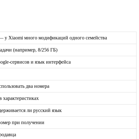
ь — у Xiaomi много модификаций одного семейства
дачи (например, 8/256 ГБ)
oogle-сервисов и язык интерфейса
спользовать два номера
в характеристиках
держивается ли русский язык
номер при получении
родавца