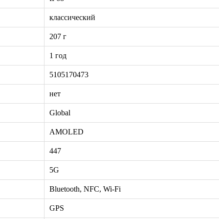
классический
207 г
1 год
5105170473
нет
Global
AMOLED
447
5G
Bluetooth, NFC, Wi-Fi
GPS