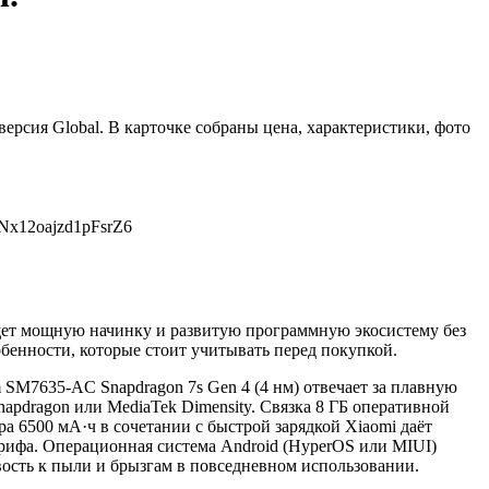
 версия Global. В карточке собраны цена, характеристики, фото
Nx12oajzd1pFsrZ6
 ищет мощную начинку и развитую программную экосистему без
обенности, которые стоит учитывать перед покупкой.
 SM7635-AC Snapdragon 7s Gen 4 (4 нм) отвечает за плавную
pdragon или MediaTek Dimensity. Связка 8 ГБ оперативной
а 6500 мА·ч в сочетании с быстрой зарядкой Xiaomi даёт
арифа. Операционная система Android (HyperOS или MIUI)
вость к пыли и брызгам в повседневном использовании.