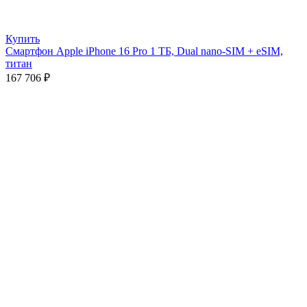
Купить
Смартфон Apple iPhone 16 Pro 1 ТБ, Dual nano-SIM + eSIM,
титан
167 706
₽