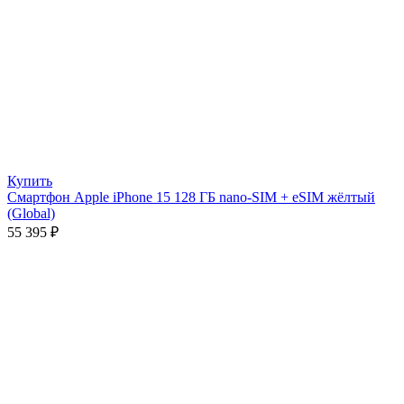
Купить
Смартфон Apple iPhone 15 128 ГБ nano-SIM + eSIM жёлтый
(Global)
55 395
₽