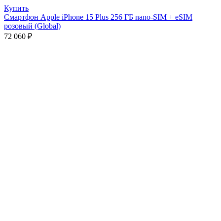
Купить
Смартфон Apple iPhone 15 Plus 256 ГБ nano-SIM + eSIM
розовый (Global)
72 060
₽