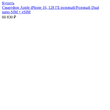
Купить
Смартфон Apple iPhone 16, 128 ГБ розовый/Розовый Dual
nano-SIM + eSIM
60 830
₽