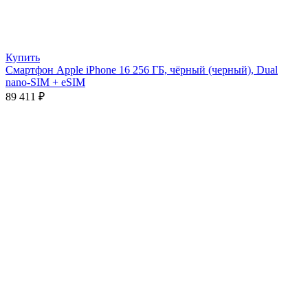
Купить
Смартфон Apple iPhone 16 256 ГБ, чёрный (черный), Dual
nano-SIM + eSIM
89 411
₽