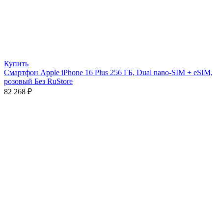
Купить
Смартфон Apple iPhone 16 Plus 256 ГБ, Dual nano-SIM + eSIM,
розовый Без RuStore
82 268
₽