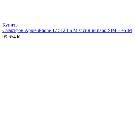
Купить
Смартфон Apple iPhone 17 512 ГБ Mist синий nano-SIM + eSIM
99 654
₽