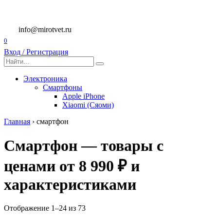
Перейти
к
содержанию
info@mirotvet.ru
0
Вход / Регистрация
Search
for:
Электроника
Смартфоны
Apple iPhone
Xiaomi (Сяоми)
Главная
›
смартфон
Смартфон — товары с
ценами от 8 990 ₽ и
характеристиками
Отображение 1–24 из 73