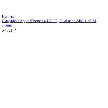
Купить
Смартфон Apple iPhone 14 128 ГБ, Dual nano-SIM + eSIM,
синий
54 721
₽