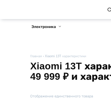
Перейти
к
содержанию
Электроника
Главная
›
Xiaomi 13T характеристики
Xiaomi 13T хар
49 999 ₽ и хара
Отображение единственного товара