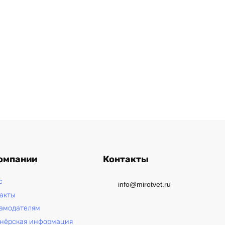
омпании
Контакты
с
info@mirotvet.ru
акты
амодателям
нёрская информация