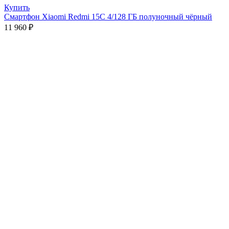
Купить
Смартфон Xiaomi Redmi 15C 4/128 ГБ полуночный чёрный
11 960
₽