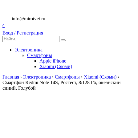
Перейти
к
содержанию
info@mirotvet.ru
0
Вход / Регистрация
Search
for:
Электроника
Смартфоны
Apple iPhone
Xiaomi (Сяоми)
Главная
›
Электроника
›
Смартфоны
›
Xiaomi (Сяоми)
›
Смартфон Redmi Note 14S, Ростест, 8/128 Гб, океанский
синий, Голубой