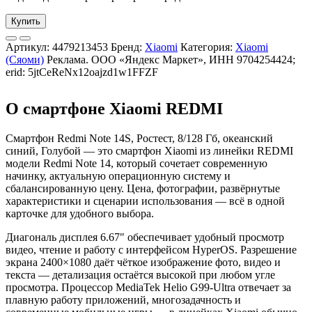
Купить
Артикул:
4479213453
Бренд:
Xiaomi
Категория:
Xiaomi
(Сяоми)
Реклама. ООО «Яндекс Маркет», ИНН 9704254424;
erid: 5jtCeReNx12oajzd1w1FFZF
О смартфоне Xiaomi REDMI
Смартфон Redmi Note 14S, Ростест, 8/128 Гб, океанский
синий, Голубой — это смартфон Xiaomi из линейки REDMI
модели Redmi Note 14, который сочетает современную
начинку, актуальную операционную систему и
сбалансированную цену. Цена, фотографии, развёрнутые
характеристики и сценарии использования — всё в одной
карточке для удобного выбора.
Диагональ дисплея 6.67" обеспечивает удобный просмотр
видео, чтение и работу с интерфейсом HyperOS. Разрешение
экрана 2400×1080 даёт чёткое изображение фото, видео и
текста — детализация остаётся высокой при любом угле
просмотра. Процессор MediaTek Helio G99-Ultra отвечает за
плавную работу приложений, многозадачность и