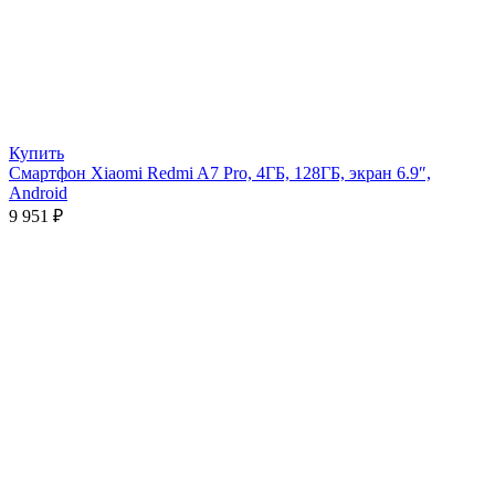
Купить
Смартфон Xiaomi Redmi A7 Pro, 4ГБ, 128ГБ, экран 6.9″,
Android
9 951
₽