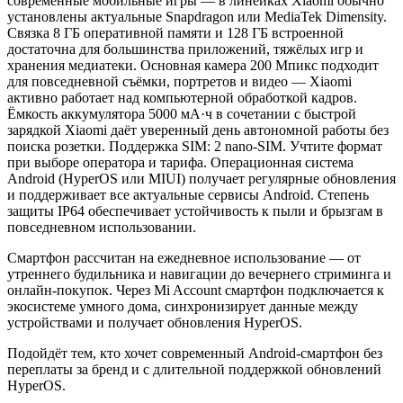
современные мобильные игры — в линейках Xiaomi обычно
установлены актуальные Snapdragon или MediaTek Dimensity.
Связка 8 ГБ оперативной памяти и 128 ГБ встроенной
достаточна для большинства приложений, тяжёлых игр и
хранения медиатеки. Основная камера 200 Мпикс подходит
для повседневной съёмки, портретов и видео — Xiaomi
активно работает над компьютерной обработкой кадров.
Ёмкость аккумулятора 5000 мА·ч в сочетании с быстрой
зарядкой Xiaomi даёт уверенный день автономной работы без
поиска розетки. Поддержка SIM: 2 nano-SIM. Учтите формат
при выборе оператора и тарифа. Операционная система
Android (HyperOS или MIUI) получает регулярные обновления
и поддерживает все актуальные сервисы Android. Степень
защиты IP64 обеспечивает устойчивость к пыли и брызгам в
повседневном использовании.
Смартфон рассчитан на ежедневное использование — от
утреннего будильника и навигации до вечернего стриминга и
онлайн-покупок. Через Mi Account смартфон подключается к
экосистеме умного дома, синхронизирует данные между
устройствами и получает обновления HyperOS.
Подойдёт тем, кто хочет современный Android-смартфон без
переплаты за бренд и с длительной поддержкой обновлений
HyperOS.