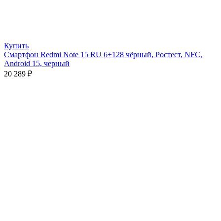
Купить
Смартфон Redmi Note 15 RU 6+128 чёрный, Ростест, NFC,
Android 15, черный
20 289
₽