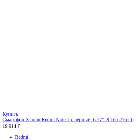
Купить
Смартфон Xiaomi Redmi Note 15, чёрный, 6.77″, 8 Гб / 256 Гб
19 914
₽
Redmi