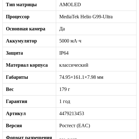
Тип матрицы
AMOLED
Процессор
MediaTek Helio G99-Ultra
Основная камера
Да
Аккумулятор
5000 мА·ч
Защита
IP64
Материал корпуса
классический
Габариты
74.95×161.1×7.98 мм
Вес
179 г
Гарантия
1 год
Артикул
4479213453
Версия
Ростест (EAC)
Формат разрешения