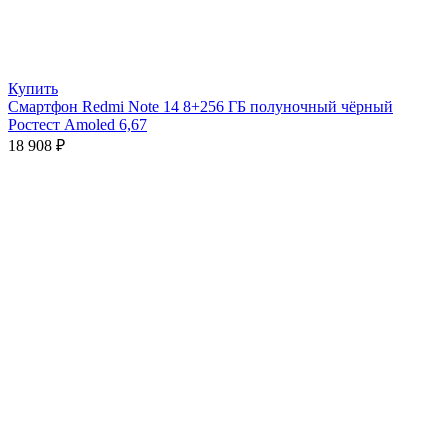
Купить
Смартфон Redmi Note 14 8+256 ГБ полуночный чёрный
Ростест Amoled 6,67
18 908
₽