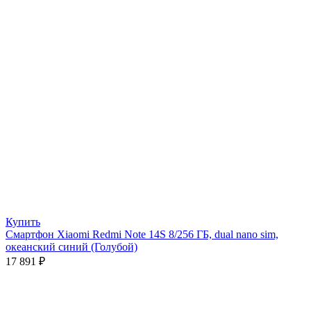
Купить
Смартфон Xiaomi Redmi Note 14S 8/256 ГБ, dual nano sim,
океанский синий (Голубой)
17 891
₽