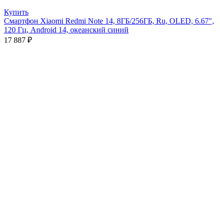
Купить
Смартфон Xiaomi Redmi Note 14, 8ГБ/256ГБ, Ru, OLED, 6.67″,
120 Гц, Android 14, океанский синий
17 887
₽