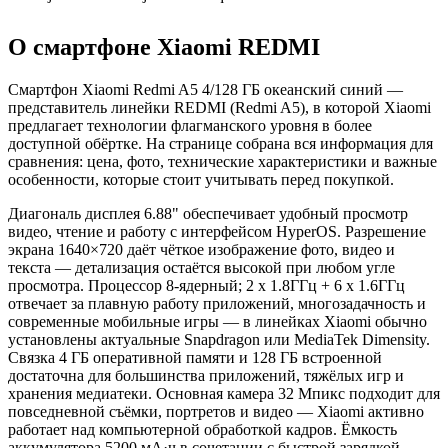
О смартфоне Xiaomi REDMI
Смартфон Xiaomi Redmi A5 4/128 ГБ океанский синий —
представитель линейки REDMI (Redmi A5), в которой Xiaomi
предлагает технологии флагманского уровня в более
доступной обёртке. На странице собрана вся информация для
сравнения: цена, фото, технические характеристики и важные
особенности, которые стоит учитывать перед покупкой.
Диагональ дисплея 6.88" обеспечивает удобный просмотр
видео, чтение и работу с интерфейсом HyperOS. Разрешение
экрана 1640×720 даёт чёткое изображение фото, видео и
текста — детализация остаётся высокой при любом угле
просмотра. Процессор 8-ядерный; 2 x 1.8ГГц + 6 x 1.6ГГц
отвечает за плавную работу приложений, многозадачность и
современные мобильные игры — в линейках Xiaomi обычно
установлены актуальные Snapdragon или MediaTek Dimensity.
Связка 4 ГБ оперативной памяти и 128 ГБ встроенной
достаточна для большинства приложений, тяжёлых игр и
хранения медиатеки. Основная камера 32 Мпикс подходит для
повседневной съёмки, портретов и видео — Xiaomi активно
работает над компьютерной обработкой кадров. Ёмкость
аккумулятора 5200 мА·ч в сочетании с быстрой зарядкой