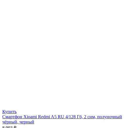
Купить
Смартфон Xioami Redmi A5 RU 4/128 Гб, 2 сим, полуночный
чёрный, черный
8 993
₽