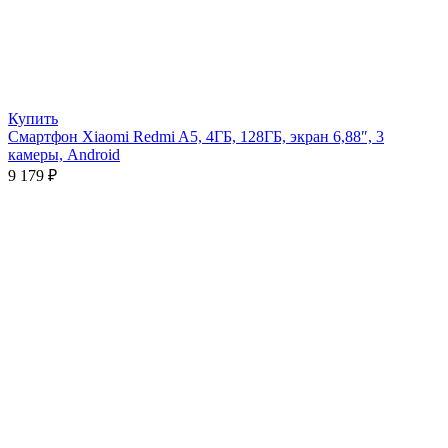
Купить
Смартфон Xiaomi Redmi A5, 4ГБ, 128ГБ, экран 6,88″, 3
камеры, Android
9 179
₽