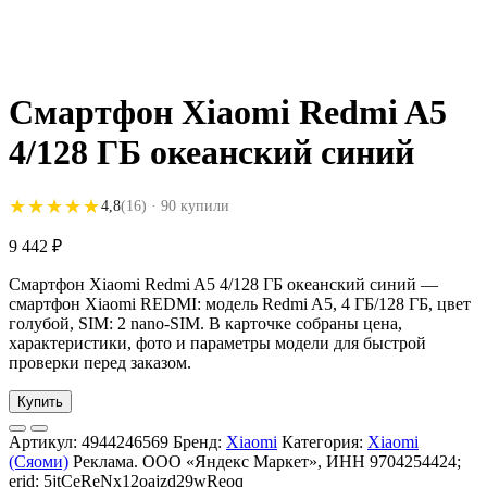
Смартфон Xiaomi Redmi A5
4/128 ГБ океанский синий
★★★★★
★★★★★
4,8
(16)
· 90 купили
9 442
₽
Смартфон Xiaomi Redmi A5 4/128 ГБ океанский синий —
смартфон Xiaomi REDMI: модель Redmi A5, 4 ГБ/128 ГБ, цвет
голубой, SIM: 2 nano-SIM. В карточке собраны цена,
характеристики, фото и параметры модели для быстрой
проверки перед заказом.
Купить
Артикул:
4944246569
Бренд:
Xiaomi
Категория:
Xiaomi
(Сяоми)
Реклама. ООО «Яндекс Маркет», ИНН 9704254424;
erid: 5jtCeReNx12oajzd29wReoq