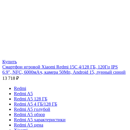
Купить
Смартфон игровой Xiaomi Redmi 15C 4/128 ГБ, 120Гц IPS
6.9″, NFC, 6000мAч, камера 50Мп, Android 15, лунный синий
13 718
₽
Redmi
Redmi A5
Redmi A5 128 ГБ
Redmi A5 4 ГБ/128 ГБ
Redmi A5 голубой
Redmi A5 обзор
Redmi A5 характеристики
Redmi A5 цена