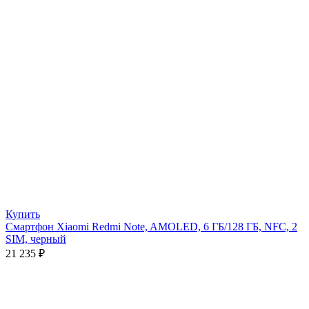
Купить
Смартфон Xiaomi Redmi Note, AMOLED, 6 ГБ/128 ГБ, NFC, 2
SIM, черный
21 235
₽