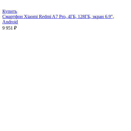
Купить
Смартфон Xiaomi Redmi A7 Pro, 4ГБ, 128ГБ, экран 6.9″,
Android
9 951
₽