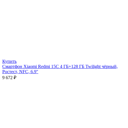
Купить
Смартфон Xiaomi Redmi 15C 4 ГБ+128 ГБ Twilight чёрный,
Ростест, NFC, 6.9″
9 672
₽