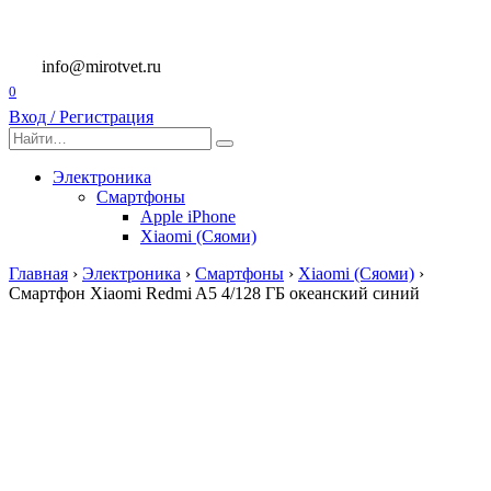
Перейти
к
содержанию
info@mirotvet.ru
0
Вход / Регистрация
Search
for:
Электроника
Смартфоны
Apple iPhone
Xiaomi (Сяоми)
Главная
›
Электроника
›
Смартфоны
›
Xiaomi (Сяоми)
›
Смартфон Xiaomi Redmi A5 4/128 ГБ океанский синий