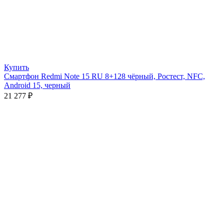
Купить
Смартфон Redmi Note 15 RU 8+128 чёрный, Ростест, NFC,
Android 15, черный
21 277
₽