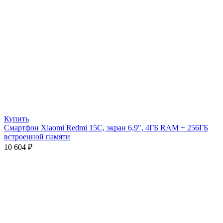
Купить
Смартфон Xiaomi Redmi 15C, экран 6,9″, 4ГБ RAM + 256ГБ
встроенной памяти
10 604
₽