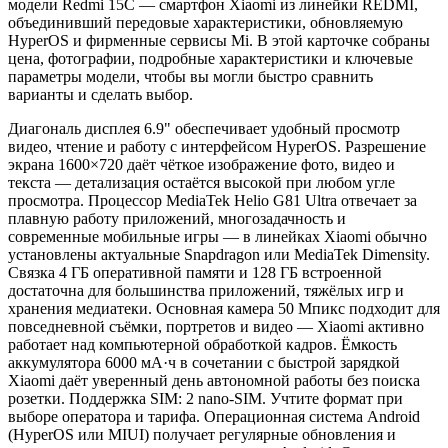
модели Redmi 15C — смартфон Xiaomi из линейки REDMI,
объединивший передовые характеристики, обновляемую
HyperOS и фирменные сервисы Mi. В этой карточке собраны
цена, фотографии, подробные характеристики и ключевые
параметры модели, чтобы вы могли быстро сравнить
варианты и сделать выбор.
Диагональ дисплея 6.9" обеспечивает удобный просмотр
видео, чтение и работу с интерфейсом HyperOS. Разрешение
экрана 1600×720 даёт чёткое изображение фото, видео и
текста — детализация остаётся высокой при любом угле
просмотра. Процессор MediaTek Helio G81 Ultra отвечает за
плавную работу приложений, многозадачность и
современные мобильные игры — в линейках Xiaomi обычно
установлены актуальные Snapdragon или MediaTek Dimensity.
Связка 4 ГБ оперативной памяти и 128 ГБ встроенной
достаточна для большинства приложений, тяжёлых игр и
хранения медиатеки. Основная камера 50 Мпикс подходит для
повседневной съёмки, портретов и видео — Xiaomi активно
работает над компьютерной обработкой кадров. Ёмкость
аккумулятора 6000 мА·ч в сочетании с быстрой зарядкой
Xiaomi даёт уверенный день автономной работы без поиска
розетки. Поддержка SIM: 2 nano-SIM. Учтите формат при
выборе оператора и тарифа. Операционная система Android
(HyperOS или MIUI) получает регулярные обновления и