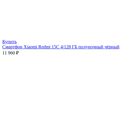
Купить
Смартфон Xiaomi Redmi 15C 4/128 ГБ полуночный чёрный
11 960
₽