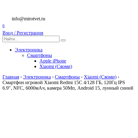
Перейти
к
содержанию
info@mirotvet.ru
0
Вход / Регистрация
Search
for:
Электроника
Смартфоны
Apple iPhone
Xiaomi (Сяоми)
Главная
›
Электроника
›
Смартфоны
›
Xiaomi (Сяоми)
›
Смартфон игровой Xiaomi Redmi 15C 4/128 ГБ, 120Гц IPS
6.9″, NFC, 6000мAч, камера 50Мп, Android 15, лунный синий