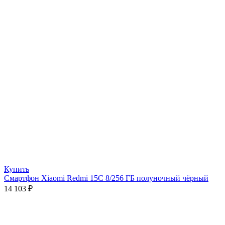
Купить
Смартфон Xiaomi Redmi 15C 8/256 ГБ полуночный чёрный
14 103
₽