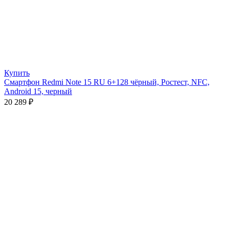
Купить
Смартфон Redmi Note 15 RU 6+128 чёрный, Ростест, NFC,
Android 15, черный
20 289
₽