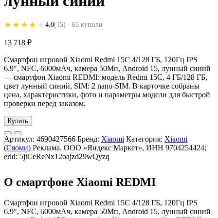
лунный синий
★★★★★
★★★★★
4,0
(15)
· 65 купили
13 718
₽
Смартфон игровой Xiaomi Redmi 15C 4/128 ГБ, 120Гц IPS
6.9", NFC, 6000мAч, камера 50Мп, Android 15, лунный синий
— смартфон Xiaomi REDMI: модель Redmi 15C, 4 ГБ/128 ГБ,
цвет лунный синий, SIM: 2 nano-SIM. В карточке собраны
цена, характеристики, фото и параметры модели для быстрой
проверки перед заказом.
Купить
Артикул:
4690427566
Бренд:
Xiaomi
Категория:
Xiaomi
(Сяоми)
Реклама. ООО «Яндекс Маркет», ИНН 9704254424;
erid: 5jtCeReNx12oajzd29wQyzq
О смартфоне Xiaomi REDMI
Смартфон игровой Xiaomi Redmi 15C 4/128 ГБ, 120Гц IPS
6.9", NFC, 6000мAч, камера 50Мп, Android 15, лунный синий