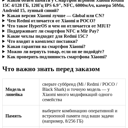
Какой объём памяти у Смартфон игровой Xiaomi Redmi
15C 4/128 ГБ, 120Гц IPS 6.9", NFC, 6000мAч, камера 50Мп,
Android 15, лунный синий?
Какая версия Xiaomi лучше — Global или CN?
Чем Redmi отличается от Xiaomi и POCO?
Что такое HyperOS и чем он отличается от MIUI?
Поддерживает ли смартфон NFC и Mir Pay?
Какие чехлы подходят для Redmi 15C?
Что входит в комплект поставки?
Какая гарантия на смартфон Xiaomi?
Можно ли вернуть товар, если он не подойдёт?
Как проверить подлинность смартфона Xiaomi?
Что важно знать перед заказом
сверьте суббренд (Mi / Redmi / POCO /
Модель и
Black Shark) и точную модель — у
линейка
Xiaomi много модификаций одного
семейства
выберите комбинацию оперативной и
Память
встроенной памяти под ваши задачи
(например, 8/256 ГБ)