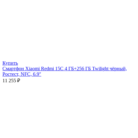
Купить
Смартфон Xiaomi Redmi 15C 4 ГБ+256 ГБ Twilight чёрный,
Ростест, NFC, 6.9″
11 255
₽