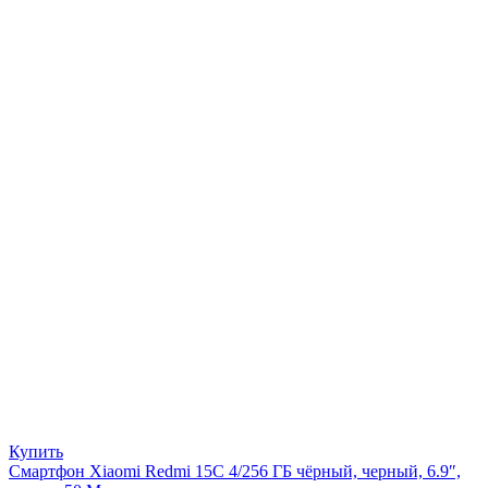
Купить
Смартфон Xiaomi Redmi 15C 4/256 ГБ чёрный, черный, 6.9″,