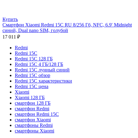
Купить
Смартфон Xiaomi Redmi 15C RU 8/256 Гб, NFC, 6.9′ Midnight
синий, Dual nano SIM, голубой
17 011
₽
Redmi
Redmi 15C
Redmi 15C 128 ГБ
Redmi 15C 4 ГБ/128 ГБ
Redmi 15C лунный синий
Redmi 15C обзор
Redmi 15C характеристики
Redmi 15C цена
Xiaomi
Xiaomi 128 ГБ
смартфон 128 ГБ
смартфон Redmi
смартфон Redmi 15C
смартфон Xiaomi
смартфоны Redmi
смартфоны Xiaomi