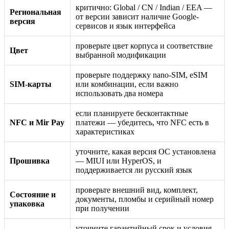
критично: Global / CN / Indian / EEA —
Региональная
от версии зависит наличие Google-
версия
сервисов и язык интерфейса
проверьте цвет корпуса и соответствие
Цвет
выбранной модификации
проверьте поддержку nano-SIM, eSIM
SIM-карты
или комбинации, если важно
использовать два номера
если планируете бесконтактные
NFC и Mir Pay
платежи — убедитесь, что NFC есть в
характеристиках
уточните, какая версия ОС установлена
Прошивка
— MIUI или HyperOS, и
поддерживается ли русский язык
проверьте внешний вид, комплект,
Состояние и
документы, пломбы и серийный номер
упаковка
при получении
уточните гарантийный срок и условия