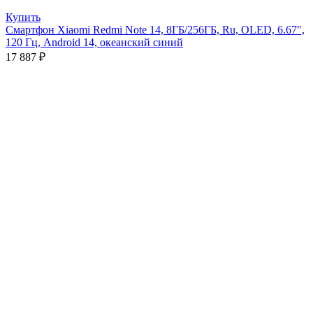
Купить
Смартфон Xiaomi Redmi Note 14, 8ГБ/256ГБ, Ru, OLED, 6.67″,
120 Гц, Android 14, океанский синий
17 887
₽