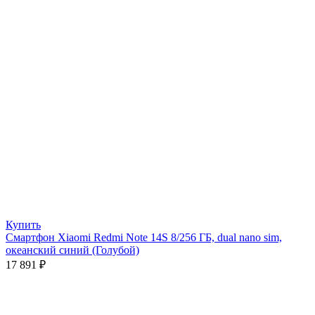
Купить
Смартфон Xiaomi Redmi Note 14S 8/256 ГБ, dual nano sim,
океанский синий (Голубой)
17 891
₽