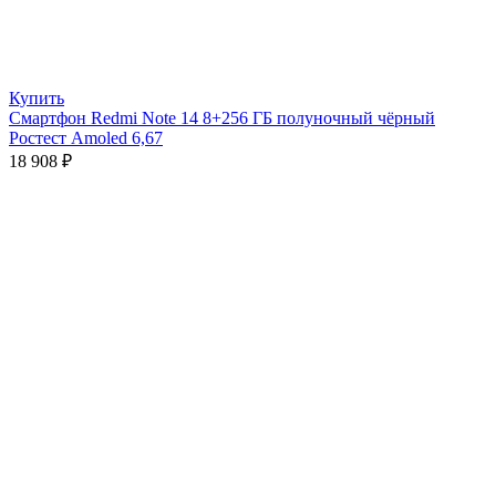
Купить
Смартфон Redmi Note 14 8+256 ГБ полуночный чёрный
Ростест Amoled 6,67
18 908
₽