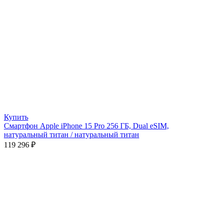
Купить
Смартфон Apple iPhone 15 Pro 256 ГБ, Dual еSIM,
натуральный титан / натуральный титан
119 296
₽