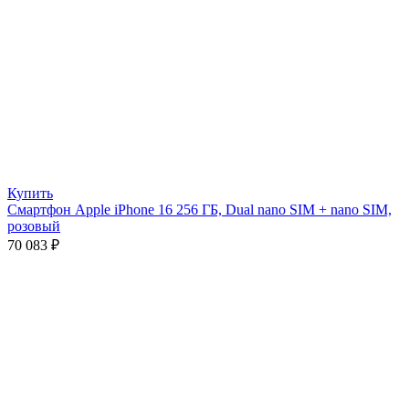
Купить
Смартфон Apple iPhone 16 256 ГБ, Dual nano SIM + nano SIM,
розовый
70 083
₽