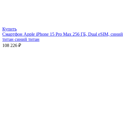
Купить
Смартфон Apple iPhone 15 Pro Max 256 ГБ, Dual eSIM, синий
титан синий титан
108 226
₽