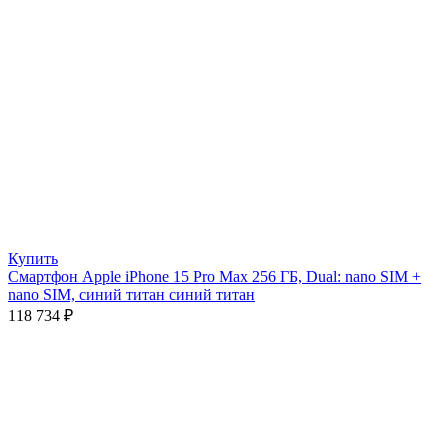
Купить
Смартфон Apple iPhone 15 Pro Max 256 ГБ, Dual: nano SIM +
nano SIM, синий титан синий титан
118 734
₽