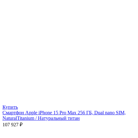
Купить
Смартфон Apple iPhone 15 Pro Max 256 ГБ, Dual nano SIM,
NaturalTitanium / Натуральный титан
107 927
₽