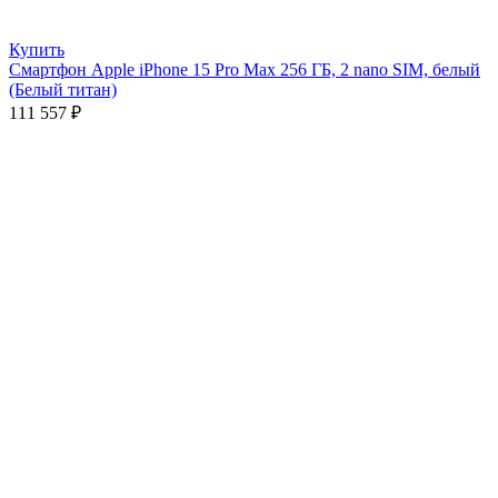
Купить
Смартфон Apple iPhone 15 Pro Max 256 ГБ, 2 nano SIM, белый
(Белый титан)
111 557
₽