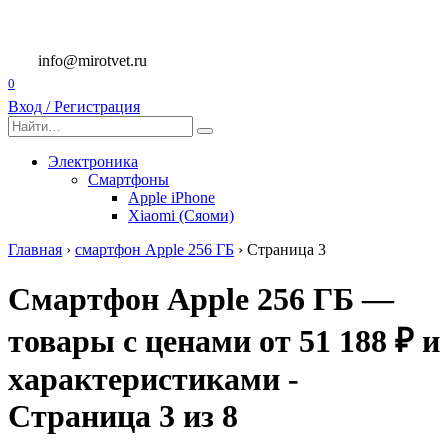
Перейти
к
содержанию
info@mirotvet.ru
0
Вход / Регистрация
Search
for:
Электроника
Смартфоны
Apple iPhone
Xiaomi (Сяоми)
Главная
›
смартфон Apple 256 ГБ
›
Страница 3
Смартфон Apple 256 ГБ —
товары с ценами от 51 188 ₽ и
характеристиками -
Страница 3 из 8