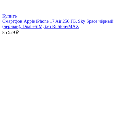
Купить
Смартфон Apple iPhone 17 Air 256 ГБ, Sky Space чёрный
(черный), Dual eSIM, без RuStore/MAX
85 529
₽