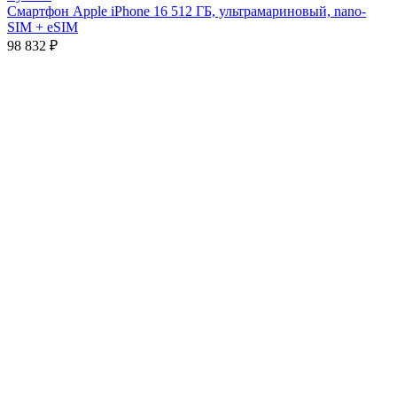
Смартфон Apple iPhone 16 512 ГБ, ультрамариновый, nano-
SIM + eSIM
98 832
₽