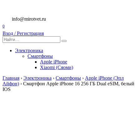
Перейти
к
содержанию
info@mirotvet.ru
0
Вход / Регистрация
Search
for:
Электроника
Смартфоны
Apple iPhone
Xiaomi (Сяоми)
Главная
›
Электроника
›
Смартфоны
›
Apple iPhone (Эпл
Айфон)
›
Смартфон Apple iPhone 16 256 ГБ Dual eSIM, белый
IOS