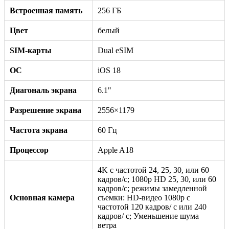
Встроенная память
256 ГБ
Цвет
белый
SIM-карты
Dual eSIM
ОС
iOS 18
Диагональ экрана
6.1"
Разрешение экрана
2556×1179
Частота экрана
60 Гц
Процессор
Apple A18
4K с частотой 24, 25, 30, или 60
кадров/с; 1080p HD 25, 30, или 60
кадров/с; режимы замедленной
Основная камера
съемки: HD-видео 1080р c
частотой 120 кадров/ с или 240
кадров/ с; Уменьшение шума
ветра