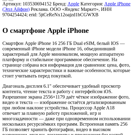
Артикул:
103530694152
Бренд:
Apple
Категория:
Apple iPhone
(Эпл Айфон)
Реклама. ООО «Яндекс Маркет», ИНН
9704254424; erid: 5jtCeReNx12oajzd1bCGWXB
О смартфоне Apple iPhone
Смартфон Apple iPhone 16 256 ГБ Dual eSIM, белый IOS —
современный iPhone модели iPhone 16, объединивший
характерный для Apple минимализм, мощную аппаратную
платформу и стабильное программное обеспечение. На
странице собрана вся информация для сравнения: цена, фото,
технические характеристики и важные особенности, которые
стоит учитывать перед покупкой.
Диагональ дисплея 6.1" обеспечивает удобный просмотр
контента, чтение текста и работу с интерфейсом iOS.
Разрешение экрана 2556×1179 даёт чёткое изображение фото,
видео и текста — изображение остаётся детализированным
при любом наклоне устройства. Процессор Apple A18
отвечает за плавную работу приложений, игр и
многозадачности — даже при одновременном использовании
нескольких ресурсоёмких программ. Встроенная память 256
ГБ позволяет хранить фотографии, видео в высоком
разрешении, музыку, документы и приложения без частой