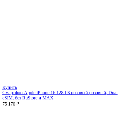
Купить
Смартфон Apple iPhone 16 128 ГБ розовый розовый, Dual
eSIM, без RuStore и MAX
75 170
₽