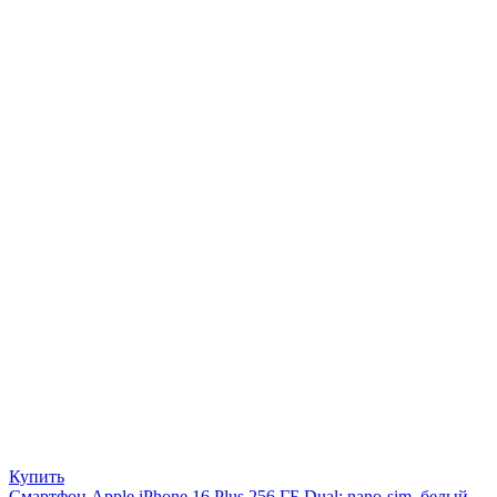
Купить
Смартфон Apple iPhone 16 Plus 256 ГБ Dual: nano-sim, белый