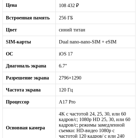
Цена
108 432 ₽
Встроенная память
256 ГБ
Цвет
синий титан
SIM-карты
Dual nano-nano-SIM + eSIM
ОС
iOS 17
Диагональ экрана
6.7"
Разрешение экрана
2796×1290
Частота экрана
120 Гц
Процессор
A17 Pro
4K с частотой 24, 25, 30, или 60
кадров/с; 1080p HD 25, 30, или 60
кадров/с; режимы замедленной
Основная камера
съемки: HD-видео 1080р c
частотой 120 кадров/ с или 240