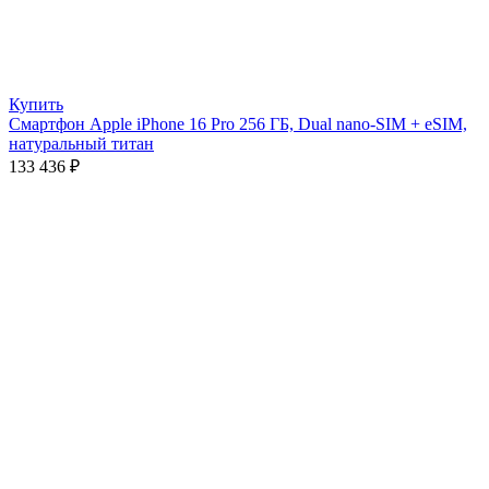
Купить
Смартфон Apple iPhone 16 Pro 256 ГБ, Dual nano-SIM + eSIM,
натуральный титан
133 436
₽