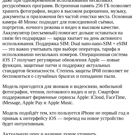
даже при одновременном использовании нескольких
ресурсоёмких программ. Встроенная память 256 ГБ позволяет
хранить фотографии, видео в высоком разрешении, музыку,
документы и приложения без частой очистки места. Основная
камера 48 Мпикс подходит для повседневной съёмки,
портретов, ночного режима и видео в высоком качестве.
Аккумулятор (несъемный) помогает дольше оставаться на
связи без подзарядки — заряда хватает на день активного
использования. Поддержка SIM: Dual nano-nano-SIM + eSIM
— это важно учитывать при выборе оператора, тарифа и
использовании нескольких номеров. Операционная система
iOS 17 получает регулярные обновления Apple — новые
функции, защитные патчи и поддержку актуальных
стандартов безопасности. Степень защиты IP68 позволяет не
беспокоиться о случайных брызгах и попадании пыли.
Модель пригодится для звонков и видеосвязи, мобильной
фотографии, чтения, потокового видео и игр. Смартфон
поддерживает фирменные сервисы Apple: iCloud, FaceTime,
iMessage, Apple Pay и Apple Music.
Модель подойдёт тем, кто пользуется iPhone не первый год и
привык к интерфейсу iOS — переход на новое устройство
будет интуитивным.
Актуальную цену и наличие лучше уточнить