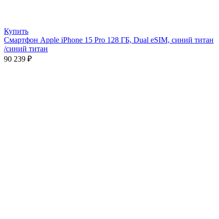
Купить
Смартфон Apple iPhone 15 Pro 128 ГБ, Dual еSIM, синий титан
/синий титан
90 239
₽