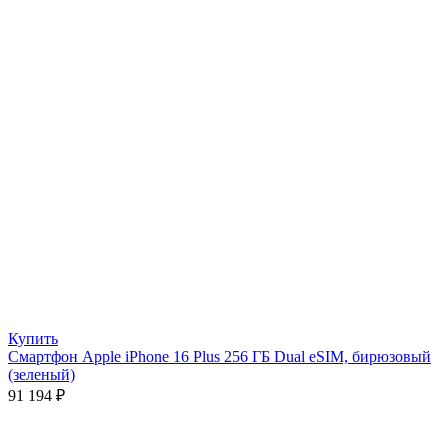
Купить
Смартфон Apple iPhone 16 Plus 256 ГБ Dual eSIM, бирюзовый
(зеленый)
91 194
₽