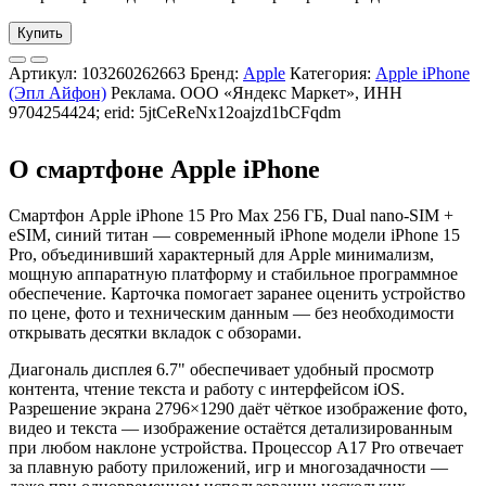
Купить
Артикул:
103260262663
Бренд:
Apple
Категория:
Apple iPhone
(Эпл Айфон)
Реклама. ООО «Яндекс Маркет», ИНН
9704254424; erid: 5jtCeReNx12oajzd1bCFqdm
О смартфоне Apple iPhone
Смартфон Apple iPhone 15 Pro Max 256 ГБ, Dual nano-SIM +
eSIM, синий титан — современный iPhone модели iPhone 15
Pro, объединивший характерный для Apple минимализм,
мощную аппаратную платформу и стабильное программное
обеспечение. Карточка помогает заранее оценить устройство
по цене, фото и техническим данным — без необходимости
открывать десятки вкладок с обзорами.
Диагональ дисплея 6.7" обеспечивает удобный просмотр
контента, чтение текста и работу с интерфейсом iOS.
Разрешение экрана 2796×1290 даёт чёткое изображение фото,
видео и текста — изображение остаётся детализированным
при любом наклоне устройства. Процессор A17 Pro отвечает
за плавную работу приложений, игр и многозадачности —