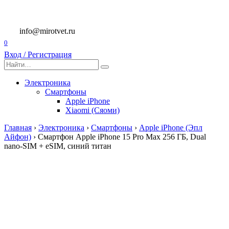
Перейти
к
содержанию
info@mirotvet.ru
0
Вход / Регистрация
Search
for:
Электроника
Смартфоны
Apple iPhone
Xiaomi (Сяоми)
Главная
›
Электроника
›
Смартфоны
›
Apple iPhone (Эпл
Айфон)
›
Смартфон Apple iPhone 15 Pro Max 256 ГБ, Dual
nano-SIM + eSIM, синий титан