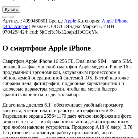
Купить
Артикул:
4999460601
Бренд:
Apple
Категория:
Apple iPhone
(Эпл Айфон)
Реклама. ООО «Яндекс Маркет», ИНН
9704254424; erid: 5jtCeReNx12oajzd1bCGqYk
О смартфоне Apple iPhone
Смартфон Apple iPhone 16 256 ГБ, Dual nano SIM + nano SIM,
розовый — флагманский смартфон Apple модели iPhone 16 с
продуманной эргономикой, актуальным процессором и
обновляемой операционной системой iOS. В этой карточке
собраны цена, фотографии, подробные характеристики и
ключевые параметры модели, чтобы вы могли быстро
сравнить варианты и сделать выбор.
Диагональ дисплея 6.1" обеспечивает удобный просмотр
контента, чтение текста и работу с интерфейсом iOS.
Разрешение экрана 2556×1179 даёт чёткое изображение фото,
видео и текста — изображение остаётся детализированным
при любом наклоне устройства. Процессор A18 (6 ядер), 3.78
ГГц отвечает за плавную работу приложений, игр и