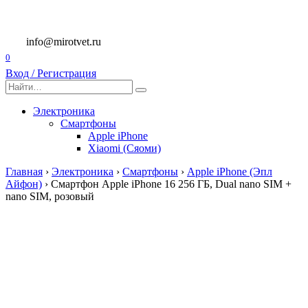
Перейти
к
содержанию
info@mirotvet.ru
0
Вход / Регистрация
Search
for:
Электроника
Смартфоны
Apple iPhone
Xiaomi (Сяоми)
Главная
›
Электроника
›
Смартфоны
›
Apple iPhone (Эпл
Айфон)
›
Смартфон Apple iPhone 16 256 ГБ, Dual nano SIM +
nano SIM, розовый