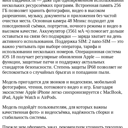
многозадачности — даже при одновременном использовании
нескольких ресурсоёмких программ. Встроенная память 256
ГБ позволяет хранить фотографии, видео в высоком
разрешении, музыку, документы и приложения без частой
очистки места. Основная камера 48 Мпикс подходит для
повседневной съёмки, портретов, ночного режима и видео в
высоком качестве. Аккумулятор (3561 мА·ч) помогает дольше
оставаться на связи без подзарядки — заряда хватает на день
активного использования. Поддержка SIM: 2 nano-SIM — это
важно учитывать при выборе оператора, тарифа и
использовании нескольких номеров. Операционная система
iOS 18 получает регулярные обновления Apple — новые
функции, защитные патчи и поддержку актуальных
стандартов безопасности. Степень защиты IP68 позволяет не
беспокоиться о случайных брызгах и попадании пыли.
Модель пригодится для звонков и видеосвязи, мобильной
фотографии, чтения, потокового видео и игр. Благодаря
экосистеме Apple iPhone легко синхронизируется с MacBook,
iPad, Apple Watch и AirPods.
Модель подойдёт пользователям, для которых важны
качественная фото- и видеосъёмка, надёжность сборки и
стабильность системы.
Прежде чем оформить заказ, рекомендуем уточнить текущую