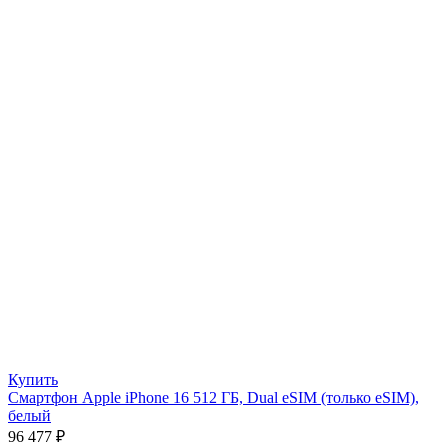
Купить
Смартфон Apple iPhone 16 512 ГБ, Dual eSIM (только eSIM),
белый
96 477
₽