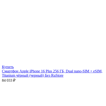
Купить
Смартфон Apple iPhone 16 Plus 256 ГБ, Dual nano-SIM + eSIM,
Titanium чёрный (черный) Без RuStore
84 033
₽