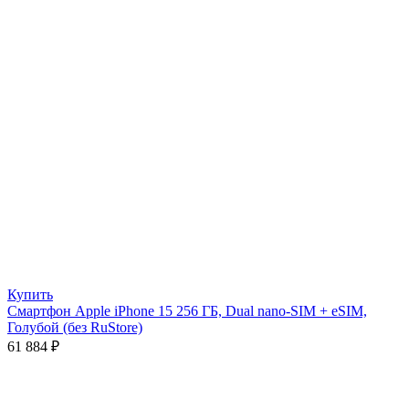
Купить
Смартфон Apple iPhone 15 256 ГБ, Dual nano-SIM + eSIM,
Голубой (без RuStore)
61 884
₽