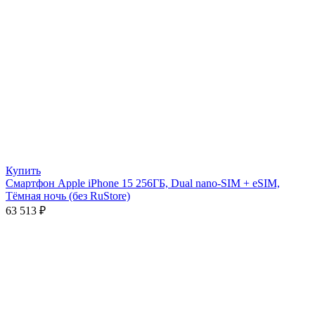
Купить
Смартфон Apple iPhone 15 256ГБ, Dual nano-SIM + eSIM,
Тёмная ночь (без RuStore)
63 513
₽