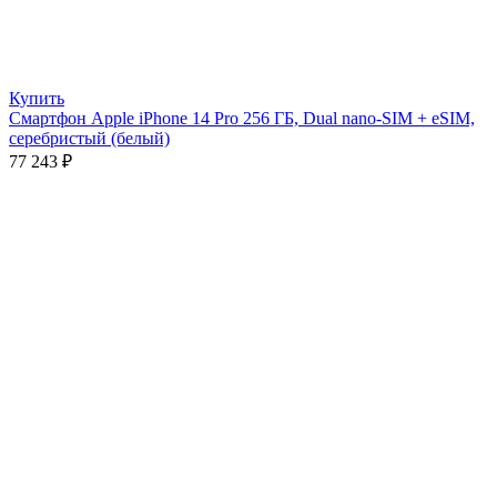
Купить
Смартфон Apple iPhone 14 Pro 256 ГБ, Dual nano-SIM + eSIM,
серебристый (белый)
77 243
₽