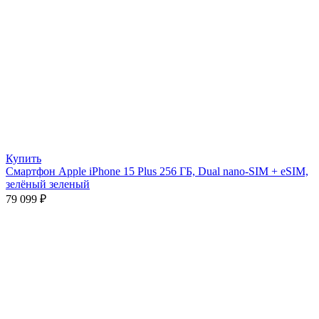
Купить
Смартфон Apple iPhone 15 Plus 256 ГБ, Dual nano-SIM + eSIM,
зелёный зеленый
79 099
₽