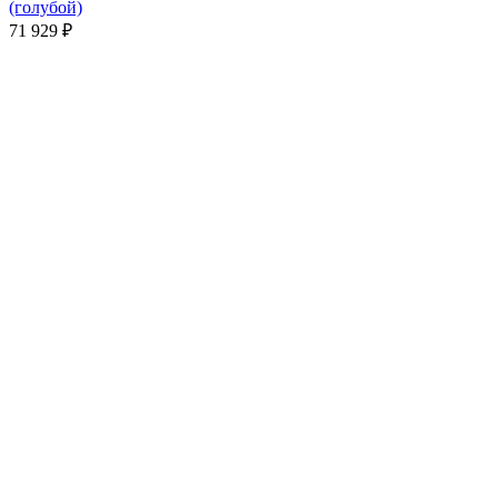
(голубой)
71 929
₽