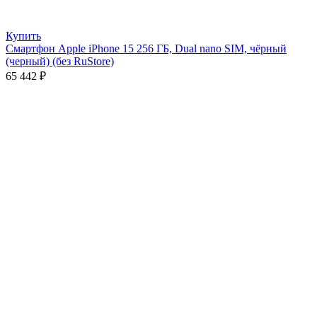
Купить
Смартфон Apple iPhone 15 256 ГБ, Dual nano SIM, чёрный
(черный) (без RuStore)
65 442
₽