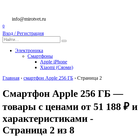
Перейти
к
содержанию
info@mirotvet.ru
0
Вход / Регистрация
Search
for:
Электроника
Смартфоны
Apple iPhone
Xiaomi (Сяоми)
Главная
›
смартфон Apple 256 ГБ
›
Страница 2
Смартфон Apple 256 ГБ —
товары с ценами от 51 188 ₽ и
характеристиками -
Страница 2 из 8