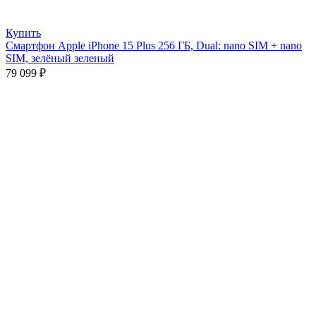
Купить
Смартфон Apple iPhone 15 Plus 256 ГБ, Dual: nano SIM + nano
SIM, зелёный зеленый
79 099
₽