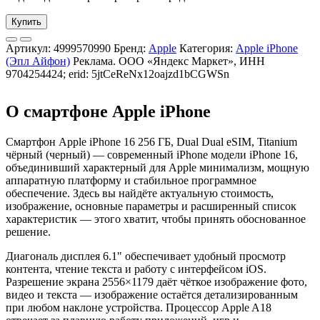
Купить
Артикул:
4999570990
Бренд:
Apple
Категория:
Apple iPhone
(Эпл Айфон)
Реклама. ООО «Яндекс Маркет», ИНН
9704254424; erid: 5jtCeReNx12oajzd1bCGWSn
О смартфоне Apple iPhone
Смартфон Apple iPhone 16 256 ГБ, Dual Dual eSIM, Titanium
чёрный (черный) — современный iPhone модели iPhone 16,
объединивший характерный для Apple минимализм, мощную
аппаратную платформу и стабильное программное
обеспечение. Здесь вы найдёте актуальную стоимость,
изображение, основные параметры и расширенный список
характеристик — этого хватит, чтобы принять обоснованное
решение.
Диагональ дисплея 6.1" обеспечивает удобный просмотр
контента, чтение текста и работу с интерфейсом iOS.
Разрешение экрана 2556×1179 даёт чёткое изображение фото,
видео и текста — изображение остаётся детализированным
при любом наклоне устройства. Процессор Apple A18