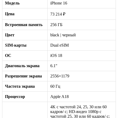
Модель
iPhone 16
Цена
73 214 ₽
Встроенная память
256 ГБ
Цвет
black | черный
SIM-карты
Dual eSIM
ОС
iOS 18
Диагональ экрана
6.1"
Разрешение экрана
2556×1179
Частота экрана
60 Гц
Процессор
Apple A18
4K с частотой 24, 25, 30 или 60
кадров/ с; HD-видео 1080p с
частотой 25, 30 или 60 кадров/ с;