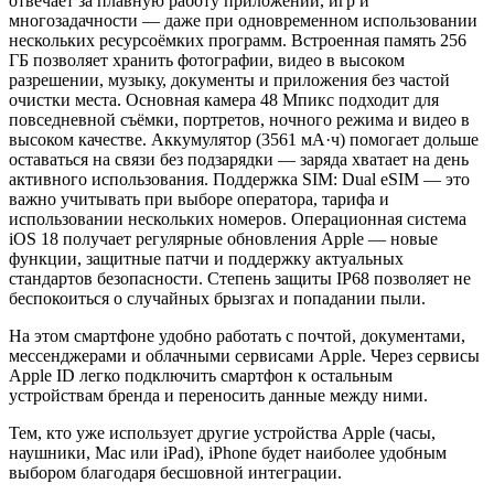
отвечает за плавную работу приложений, игр и
многозадачности — даже при одновременном использовании
нескольких ресурсоёмких программ. Встроенная память 256
ГБ позволяет хранить фотографии, видео в высоком
разрешении, музыку, документы и приложения без частой
очистки места. Основная камера 48 Мпикс подходит для
повседневной съёмки, портретов, ночного режима и видео в
высоком качестве. Аккумулятор (3561 мА·ч) помогает дольше
оставаться на связи без подзарядки — заряда хватает на день
активного использования. Поддержка SIM: Dual eSIM — это
важно учитывать при выборе оператора, тарифа и
использовании нескольких номеров. Операционная система
iOS 18 получает регулярные обновления Apple — новые
функции, защитные патчи и поддержку актуальных
стандартов безопасности. Степень защиты IP68 позволяет не
беспокоиться о случайных брызгах и попадании пыли.
На этом смартфоне удобно работать с почтой, документами,
мессенджерами и облачными сервисами Apple. Через сервисы
Apple ID легко подключить смартфон к остальным
устройствам бренда и переносить данные между ними.
Тем, кто уже использует другие устройства Apple (часы,
наушники, Mac или iPad), iPhone будет наиболее удобным
выбором благодаря бесшовной интеграции.