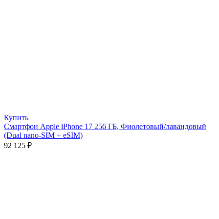
Купить
Смартфон Apple iPhone 17 256 ГБ, Фиолетовый/лавандовый
(Dual nano-SIM + eSIM)
92 125
₽