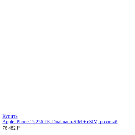
Купить
Apple iPhone 15 256 ГБ, Dual nano-SIM + eSIM, розовый
76 482
₽