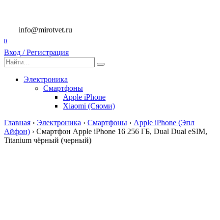
Перейти
к
содержанию
info@mirotvet.ru
0
Вход / Регистрация
Search
for:
Электроника
Смартфоны
Apple iPhone
Xiaomi (Сяоми)
Главная
›
Электроника
›
Смартфоны
›
Apple iPhone (Эпл
Айфон)
›
Смартфон Apple iPhone 16 256 ГБ, Dual Dual eSIM,
Titanium чёрный (черный)