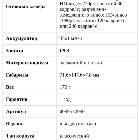
HD-видео 720p с частотой 30
Основная камера
кадров/ с; разрешение
замедленного видео: HD-видео
1080р c частотой 120 кадров/ с
или 240 кадров/ с
Аккумулятор
3561 мА·ч
Защита
IP68
Материал корпуса
алюминий и стекло
Габариты
71.6×147.6×7.8 мм
Вес
170 г
Гарантия
1 год
Артикул
4999570990
Версия
для других стран
Тип корпуса
классический