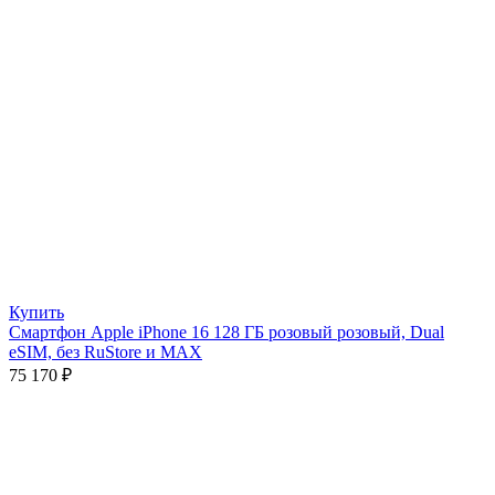
Купить
Смартфон Apple iPhone 16 128 ГБ розовый розовый, Dual
eSIM, без RuStore и MAX
75 170
₽