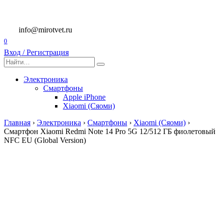
Перейти
к
содержанию
info@mirotvet.ru
0
Вход / Регистрация
Search
for:
Электроника
Смартфоны
Apple iPhone
Xiaomi (Сяоми)
Главная
›
Электроника
›
Смартфоны
›
Xiaomi (Сяоми)
›
Смартфон Xiaomi Redmi Note 14 Pro 5G 12/512 ГБ фиолетовый
NFC EU (Global Version)