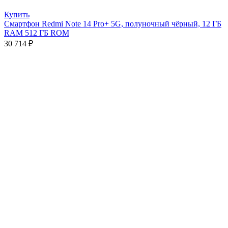
Купить
Смартфон Redmi Note 14 Pro+ 5G, полуночный чёрный, 12 ГБ
RAM 512 ГБ ROM
30 714
₽