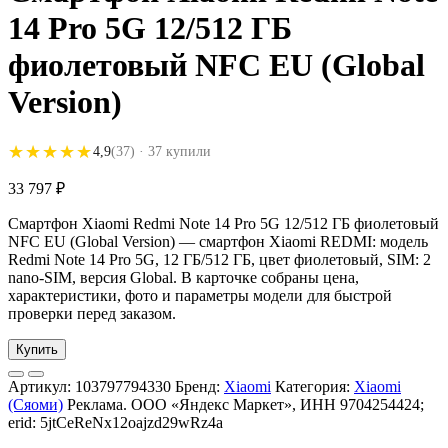
14 Pro 5G 12/512 ГБ
фиолетовый NFC EU (Global
Version)
★★★★★
★★★★★
4,9
(37)
· 37 купили
33 797
₽
Смартфон Xiaomi Redmi Note 14 Pro 5G 12/512 ГБ фиолетовый
NFC EU (Global Version) — смартфон Xiaomi REDMI: модель
Redmi Note 14 Pro 5G, 12 ГБ/512 ГБ, цвет фиолетовый, SIM: 2
nano-SIM, версия Global. В карточке собраны цена,
характеристики, фото и параметры модели для быстрой
проверки перед заказом.
Купить
Артикул:
103797794330
Бренд:
Xiaomi
Категория:
Xiaomi
(Сяоми)
Реклама. ООО «Яндекс Маркет», ИНН 9704254424;
erid: 5jtCeReNx12oajzd29wRz4a