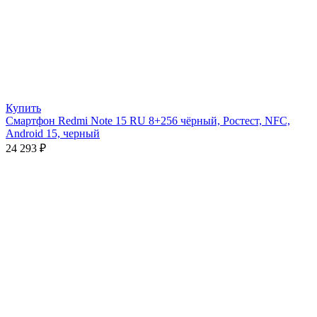
Купить
Смартфон Redmi Note 15 RU 8+256 чёрный, Ростест, NFC,
Android 15, черный
24 293
₽