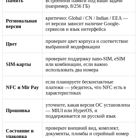
Память
встроенной памяти под ваши задачи
(например, 8/256 ГБ)
критично: Global / CN / Indian / EEA —
Региональная
от версии зависит наличие Google-
версия
сервисов и язык интерфейса
проверьте цвет корпуса и соответствие
Цвет
выбранной модификации
проверьте поддержку nano-SIM, eSIM
SIM-карты
или комбинации, если важно
использовать два номера
если планируете бесконтактные
NFC и Mir Pay
платежи — убедитесь, что NFC есть в
характеристиках
уточните, какая версия ОС установлена
Прошивка
— MIUI или HyperOS, и
поддерживается ли русский язык
проверьте внешний вид, комплект,
Состояние и
документы, пломбы и серийный номер
упаковка