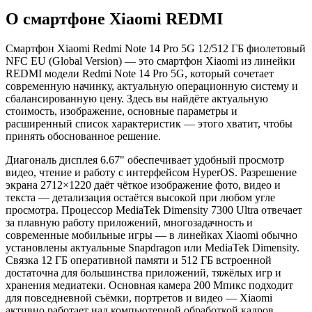
О смартфоне Xiaomi REDMI
Смартфон Xiaomi Redmi Note 14 Pro 5G 12/512 ГБ фиолетовый
NFC EU (Global Version) — это смартфон Xiaomi из линейки
REDMI модели Redmi Note 14 Pro 5G, который сочетает
современную начинку, актуальную операционную систему и
сбалансированную цену. Здесь вы найдёте актуальную
стоимость, изображение, основные параметры и
расширенный список характеристик — этого хватит, чтобы
принять обоснованное решение.
Диагональ дисплея 6.67" обеспечивает удобный просмотр
видео, чтение и работу с интерфейсом HyperOS. Разрешение
экрана 2712×1220 даёт чёткое изображение фото, видео и
текста — детализация остаётся высокой при любом угле
просмотра. Процессор MediaTek Dimensity 7300 Ultra отвечает
за плавную работу приложений, многозадачность и
современные мобильные игры — в линейках Xiaomi обычно
установлены актуальные Snapdragon или MediaTek Dimensity.
Связка 12 ГБ оперативной памяти и 512 ГБ встроенной
достаточна для большинства приложений, тяжёлых игр и
хранения медиатеки. Основная камера 200 Мпикс подходит
для повседневной съёмки, портретов и видео — Xiaomi
активно работает над компьютерной обработкой кадров.