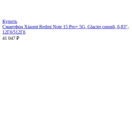
Купить
Смартфон Xiaomi Redmi Note 15 Pro+ 5G, Glacier синий, 6,83″,
12Гб/512Гб
41 047
₽