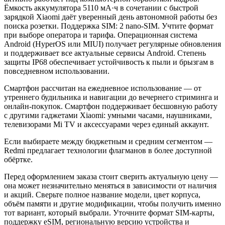
Ёмкость аккумулятора 5110 мА·ч в сочетании с быстрой
зарядкой Xiaomi даёт уверенный день автономной работы без
поиска розетки. Поддержка SIM: 2 nano-SIM. Учтите формат
при выборе оператора и тарифа. Операционная система
Android (HyperOS или MIUI) получает регулярные обновления
и поддерживает все актуальные сервисы Android. Степень
защиты IP68 обеспечивает устойчивость к пыли и брызгам в
повседневном использовании.
Смартфон рассчитан на ежедневное использование — от
утреннего будильника и навигации до вечернего стриминга и
онлайн-покупок. Смартфон поддерживает бесшовную работу
с другими гаджетами Xiaomi: умными часами, наушниками,
телевизорами Mi TV и аксессуарами через единый аккаунт.
Если выбираете между бюджетным и средним сегментом —
Redmi предлагает технологии флагманов в более доступной
обёртке.
Перед оформлением заказа стоит сверить актуальную цену —
она может незначительно меняться в зависимости от наличия
и акций. Сверьте полное название модели, цвет корпуса,
объём памяти и другие модификации, чтобы получить именно
тот вариант, который выбрали. Уточните формат SIM-карты,
поддержку eSIM, региональную версию устройства и