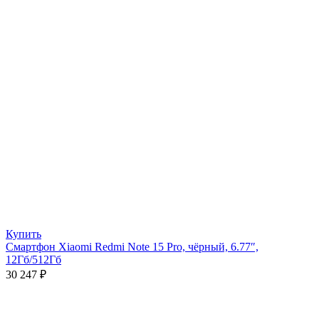
Купить
Смартфон Xiaomi Redmi Note 15 Pro, чёрный, 6.77″,
12Гб/512Гб
30 247
₽