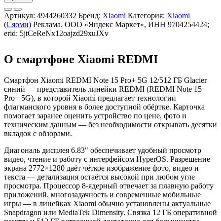
Артикул:
4944260332
Бренд:
Xiaomi
Категория:
Xiaomi
(Сяоми)
Реклама. ООО «Яндекс Маркет», ИНН 9704254424;
erid: 5jtCeReNx12oajzd29xuJXv
О смартфоне Xiaomi REDMI
Смартфон Xiaomi REDMI Note 15 Pro+ 5G 12/512 ГБ Glacier
синий — представитель линейки REDMI (REDMI Note 15
Pro+ 5G), в которой Xiaomi предлагает технологии
флагманского уровня в более доступной обёртке. Карточка
помогает заранее оценить устройство по цене, фото и
техническим данным — без необходимости открывать десятки
вкладок с обзорами.
Диагональ дисплея 6.83" обеспечивает удобный просмотр
видео, чтение и работу с интерфейсом HyperOS. Разрешение
экрана 2772×1280 даёт чёткое изображение фото, видео и
текста — детализация остаётся высокой при любом угле
просмотра. Процессор 8-ядерный отвечает за плавную работу
приложений, многозадачность и современные мобильные
игры — в линейках Xiaomi обычно установлены актуальные
Snapdragon или MediaTek Dimensity. Связка 12 ГБ оперативной