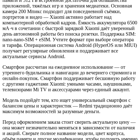
памяти и 512 ГБ встроенной достаточна для большинства
приложений, тяжёлых игр и хранения медиатеки. Основная
камера 200 Мпикс подходит для повседневной съёмки,
портретов и видео — Xiaomi активно работает над
компьютерной обработкой кадров. Ёмкость аккумулятора 6500
мА·ч в сочетании с быстрой зарядкой Xiaomi даёт уверенный
день автономной работы без поиска розетки. Поддержка SIM:
nano-nano-SIM + eSIM. Учтите формат при выборе оператора
и тарифа. Операционная система Android (HyperOS или MIUI)
получает регулярные обновления и поддерживает все
актуальные сервисы Android.
Смартфон рассчитан на ежедневное использование — от
утреннего будильника и навигации до вечернего стриминга и
онлайн-покупок. Смартфон поддерживает бесшовную работу
с другими гаджетами Xiaomi: умными часами, наушниками,
телевизорами Mi TV и аксессуарами через единый аккаунт.
Модель подойдёт тем, кто ищет универсальный смартфон с
балансом цены и характеристик — Redmi традиционно даёт
максимум возможностей за разумные деньги.
Перед оформлением заказа стоит сверить актуальную цену —
она может незначительно меняться в зависимости от наличия
и акций. Сверьте полное название модели, цвет корпуса,
объём памяти и другие модификации, чтобы получить именно