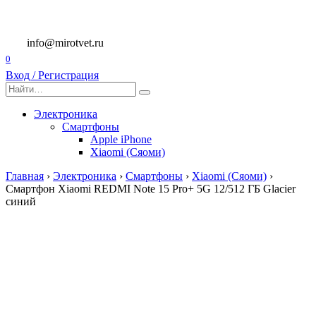
Перейти
к
содержанию
info@mirotvet.ru
0
Вход / Регистрация
Search
for:
Электроника
Смартфоны
Apple iPhone
Xiaomi (Сяоми)
Главная
›
Электроника
›
Смартфоны
›
Xiaomi (Сяоми)
›
Смартфон Xiaomi REDMI Note 15 Pro+ 5G 12/512 ГБ Glacier
синий