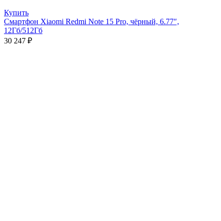
Купить
Смартфон Xiaomi Redmi Note 15 Pro, чёрный, 6.77″,
12Гб/512Гб
30 247
₽