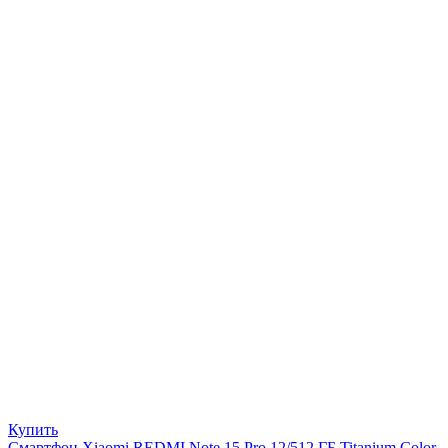
Купить
Смартфон Xiaomi REDMI Note 15 Pro 12/512 ГБ Titanium Color