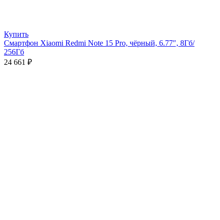
Купить
Смартфон Xiaomi Redmi Note 15 Pro, чёрный, 6.77″, 8Гб/
256Гб
24 661
₽