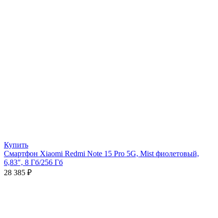
Купить
Смартфон Xiaomi Redmi Note 15 Pro 5G, Mist фиолетовый,
6,83″, 8 Гб/256 Гб
28 385
₽