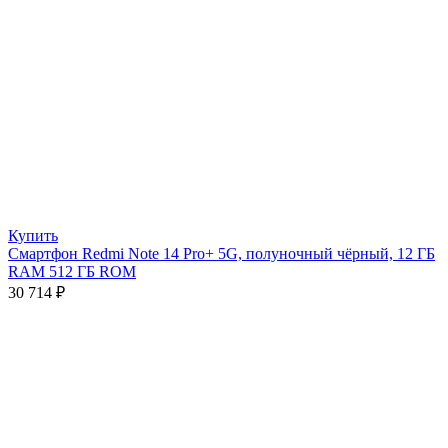
Купить
Смартфон Redmi Note 14 Pro+ 5G, полуночный чёрный, 12 ГБ
RAM 512 ГБ ROM
30 714
₽