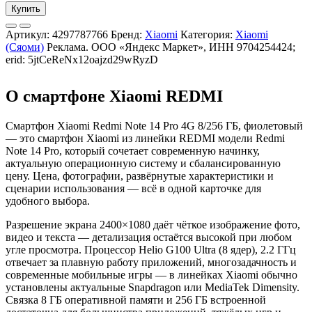
Купить
Артикул:
4297787766
Бренд:
Xiaomi
Категория:
Xiaomi
(Сяоми)
Реклама. ООО «Яндекс Маркет», ИНН 9704254424;
erid: 5jtCeReNx12oajzd29wRyzD
О смартфоне Xiaomi REDMI
Смартфон Xiaomi Redmi Note 14 Pro 4G 8/256 ГБ, фиолетовый
— это смартфон Xiaomi из линейки REDMI модели Redmi
Note 14 Pro, который сочетает современную начинку,
актуальную операционную систему и сбалансированную
цену. Цена, фотографии, развёрнутые характеристики и
сценарии использования — всё в одной карточке для
удобного выбора.
Разрешение экрана 2400×1080 даёт чёткое изображение фото,
видео и текста — детализация остаётся высокой при любом
угле просмотра. Процессор Helio G100 Ultra (8 ядер), 2.2 ГГц
отвечает за плавную работу приложений, многозадачность и
современные мобильные игры — в линейках Xiaomi обычно
установлены актуальные Snapdragon или MediaTek Dimensity.
Связка 8 ГБ оперативной памяти и 256 ГБ встроенной