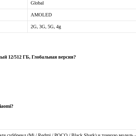
Global
AMOLED
2G, 3G, 5G, 4g
ый 12/512 ГБ, Глобальная версия?
iaomi?
ьте суббренд (Mi / Redmi / POCO / Black Shark) и точную модел