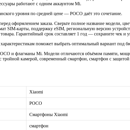
ессуары работают с одним аккаунтом Mi.
нского уровня по средней цене — POCO даёт это сочетание.
еред оформлением заказа. Сверьте полное название модели, цве
рмат SIM-карты, поддержку eSIM, региональную версию устройс
овара. Гарантийный срок составляет 1 год — сохраните чек и у
 характеристикам поможет выбрать оптимальный вариант под бю
POCO и флагманы Mi. Модели отличаются объёмом памяти, мощн
с тройной камерой, современный смартфон, смартфон с защитой 
Xiaomi
POCO
Смартфоны Xiaomi
смартфон