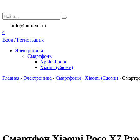
Перейти
к
Search
содержанию
for:
info@mirotvet.ru
0
Вход / Регистрация
Электроника
Смартфоны
Apple iPhone
Xiaomi (Сяоми)
Главная
›
Электроника
›
Смартфоны
›
Xiaomi (Сяоми)
›
Смартфо
Смартфон Xiaomi Poco X7 Pro