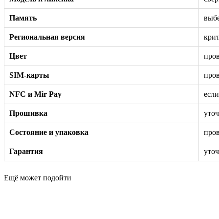
Память
выбе
Региональная версия
крит
Цвет
пров
SIM-карты
пров
NFC и Mir Pay
если
Прошивка
уточ
Состояние и упаковка
пров
Гарантия
уточ
Ещё может подойти