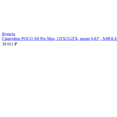
Купить
Смартфон POCO X8 Pro Max, 12ГБ/512ГБ, экран 6,83″, AMOL
39 011
₽