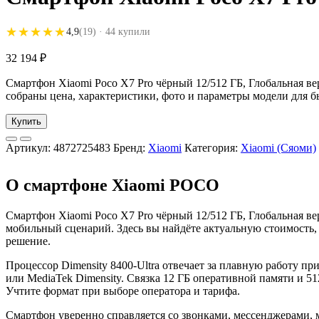
★★★★★
★★★★★
4,9
(19)
· 44 купили
32 194
₽
Смартфон Xiaomi Poco X7 Pro чёрный 12/512 ГБ, Глобальная вер
собраны цена, характеристики, фото и параметры модели для б
Купить
Артикул:
4872725483
Бренд:
Xiaomi
Категория:
Xiaomi (Сяоми)
О смартфоне Xiaomi POCO
Смартфон Xiaomi Poco X7 Pro чёрный 12/512 ГБ, Глобальная в
мобильный сценарий. Здесь вы найдёте актуальную стоимость,
решение.
Процессор Dimensity 8400-Ultra отвечает за плавную работу 
или MediaTek Dimensity. Связка 12 ГБ оперативной памяти и 5
Учтите формат при выборе оператора и тарифа.
Смартфон уверенно справляется со звонками, мессенджерами,