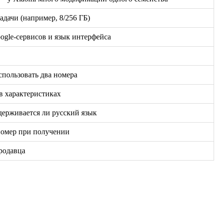
дачи (например, 8/256 ГБ)
oogle-сервисов и язык интерфейса
спользовать два номера
в характеристиках
держивается ли русский язык
номер при получении
родавца