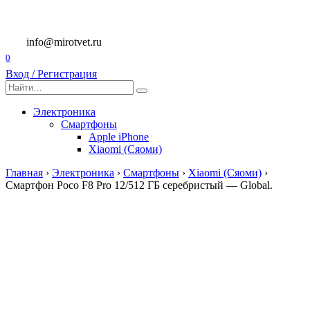
Перейти
к
содержанию
info@mirotvet.ru
0
Вход / Регистрация
Search
for:
Электроника
Смартфоны
Apple iPhone
Xiaomi (Сяоми)
Главная
›
Электроника
›
Смартфоны
›
Xiaomi (Сяоми)
›
Смартфон Poco F8 Pro 12/512 ГБ серебристый — Global.