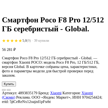
Смартфон Poco F8 Pro 12/512
ГБ серебристый - Global.
★★★★★
★★★★★
5,0
(9)
· 39 купили
56 281
₽
Смартфон Poco F8 Pro 12/512 ГБ серебристый - Global. —
смартфон Xiaomi POCO: модель Poco F8 Pro, 12 ГБ/512 ГБ,
версия Global. В карточке собраны цена, характеристики,
фото и параметры модели для быстрой проверки перед
заказом.
Купить
Артикул:
4893835179
Бренд:
Xiaomi
Категория:
Xiaomi
(Сяоми)
Реклама. ООО «Яндекс Маркет», ИНН 9704254424;
erid: 5jtCeReNx12oajzd1pFsrht