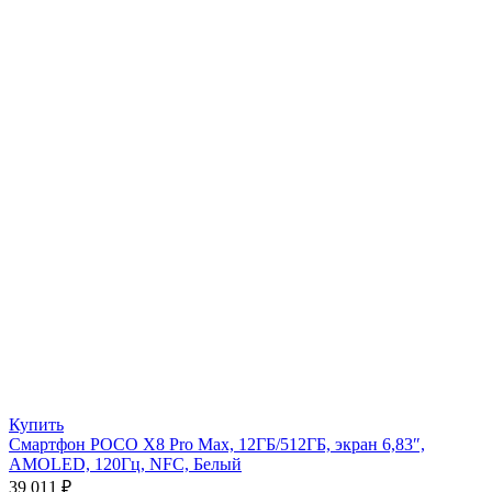
Купить
Смартфон POCO X8 Pro Max, 12ГБ/512ГБ, экран 6,83″,
AMOLED, 120Гц, NFC, Белый
39 011
₽