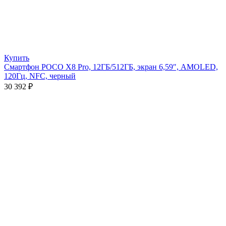
Купить
Смартфон POCO X8 Pro, 12ГБ/512ГБ, экран 6,59″, AMOLED,
120Гц, NFC, черный
30 392
₽