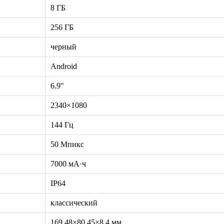
8 ГБ
256 ГБ
черный
Android
6.9"
2340×1080
144 Гц
50 Мпикс
7000 мА·ч
IP64
классический
169.48×80.45×8.4 мм