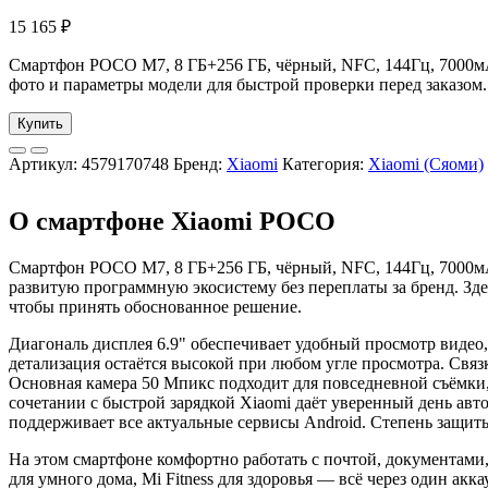
15 165
₽
Смартфон POCO M7, 8 ГБ+256 ГБ, чёрный, NFC, 144Гц, 7000мА
фото и параметры модели для быстрой проверки перед заказом.
Купить
Артикул:
4579170748
Бренд:
Xiaomi
Категория:
Xiaomi (Сяоми)
О смартфоне Xiaomi POCO
Смартфон POCO M7, 8 ГБ+256 ГБ, чёрный, NFC, 144Гц, 7000м
развитую программную экосистему без переплаты за бренд. Зд
чтобы принять обоснованное решение.
Диагональ дисплея 6.9" обеспечивает удобный просмотр видео,
детализация остаётся высокой при любом угле просмотра. Связ
Основная камера 50 Мпикс подходит для повседневной съёмки,
сочетании с быстрой зарядкой Xiaomi даёт уверенный день авт
поддерживает все актуальные сервисы Android. Степень защит
На этом смартфоне комфортно работать с почтой, документами
для умного дома, Mi Fitness для здоровья — всё через один акка