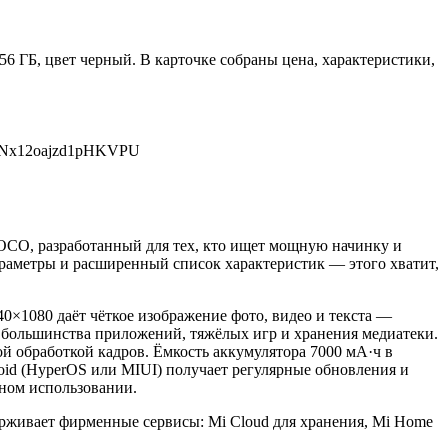
 ГБ, цвет черный. В карточке собраны цена, характеристики,
ReNx12oajzd1pHKVPU
OCO, разработанный для тех, кто ищет мощную начинку и
араметры и расширенный список характеристик — этого хватит,
0×1080 даёт чёткое изображение фото, видео и текста —
я большинства приложений, тяжёлых игр и хранения медиатеки.
й обработкой кадров. Ёмкость аккумулятора 7000 мА·ч в
oid (HyperOS или MIUI) получает регулярные обновления и
вном использовании.
ерживает фирменные сервисы: Mi Cloud для хранения, Mi Home