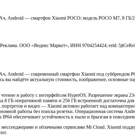
ч, Android — смартфон Xiaomi POCO: модель POCO M7, 8 ГБ/256
Реклама. ООО «Яндекс Маркет», ИНН 9704254424; erid: 5jtCe
Ач, Android — современный смартфон Xiaomi под суббрендом P
есь вы найдёте актуальную стоимость, изображение, основные п
 чтение и работу с интерфейсом HyperOS. Разрешение экрана 234
ка 8 ГБ оперативной памяти и 256 ГБ встроенной достаточна дл
 портретов и видео — Xiaomi активно работает над компьютерно
ономной работы без поиска розетки. Операционная система Andr
ы IP64 обеспечивает устойчивость к пыли и брызгам в повседне
, мессенджерами и облачными сервисами Mi Cloud. Xiaomi подд
унт.