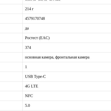
214 г
4579170748
да
Ростест (EAC)
374
основная камера, фронтальная камера
1
USB Type-C
4G LTE
NFC
5.0