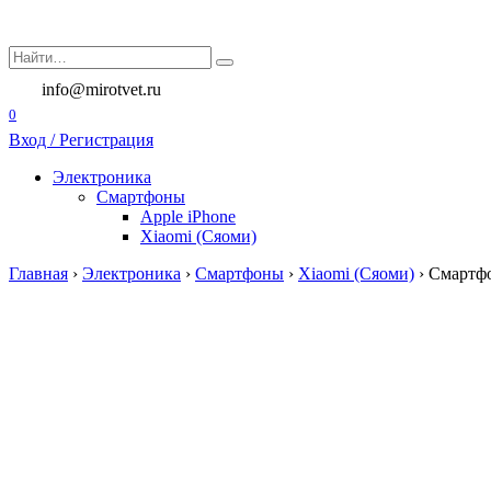
Перейти
к
Search
содержанию
for:
info@mirotvet.ru
0
Вход / Регистрация
Электроника
Смартфоны
Apple iPhone
Xiaomi (Сяоми)
Главная
›
Электроника
›
Смартфоны
›
Xiaomi (Сяоми)
›
Смартфо