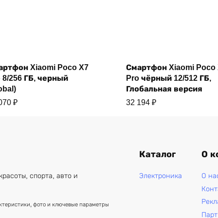
Купить
Купить
артфон Xiaomi Poco X7
Смартфон Xiaomi Poco
 8/256 ГБ, черный
Pro чёрный 12/512 ГБ,
obal)
Глобальная версия
 070
₽
32 194
₽
Каталог
О к
Электроника
О на
красоты, спорта, авто и
Конт
Рекл
актеристики, фото и ключевые параметры
Парт