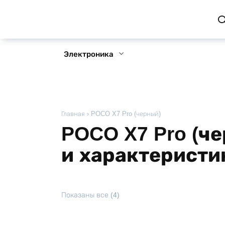
Перейти
к
содержанию
Электроника
Главная
›
POCO X7 Pro (черный)
POCO X7 Pro (че
и характеристи
Показаны все (4)