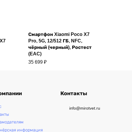
Смартфон Xiaomi Poco X7
Купить
 X7
Pro, 5G, 12/512 ГБ, NFC,
чёрный (черный), Ростест
(EAC)
35 699
₽
омпании
Контакты
с
info@mirotvet.ru
акты
амодателям
нёрская информация