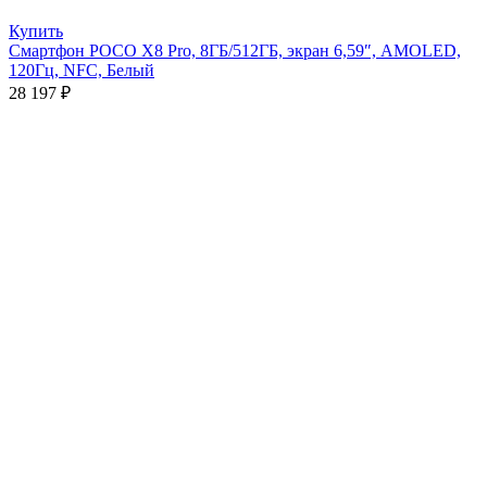
Купить
Смартфон POCO X8 Pro, 8ГБ/512ГБ, экран 6,59″, AMOLED,
120Гц, NFC, Белый
28 197
₽