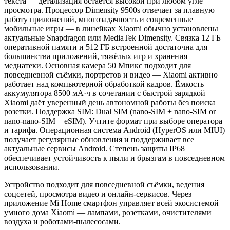
текста — детализация остаётся высокой при любом угле
просмотра. Процессор Dimensity 9500s отвечает за плавную
работу приложений, многозадачность и современные
мобильные игры — в линейках Xiaomi обычно установлены
актуальные Snapdragon или MediaTek Dimensity. Связка 12 ГБ
оперативной памяти и 512 ГБ встроенной достаточна для
большинства приложений, тяжёлых игр и хранения
медиатеки. Основная камера 50 Мпикс подходит для
повседневной съёмки, портретов и видео — Xiaomi активно
работает над компьютерной обработкой кадров. Ёмкость
аккумулятора 8500 мА·ч в сочетании с быстрой зарядкой
Xiaomi даёт уверенный день автономной работы без поиска
розетки. Поддержка SIM: Dual SIM (nano-SIM + nano-SIM or
nano-nano-SIM + eSIM). Учтите формат при выборе оператора
и тарифа. Операционная система Android (HyperOS или MIUI)
получает регулярные обновления и поддерживает все
актуальные сервисы Android. Степень защиты IP68
обеспечивает устойчивость к пыли и брызгам в повседневном
использовании.
Устройство подходит для повседневной съёмки, ведения
соцсетей, просмотра видео и онлайн-сервисов. Через
приложение Mi Home смартфон управляет всей экосистемой
умного дома Xiaomi — лампами, розетками, очистителями
воздуха и роботами-пылесосами.