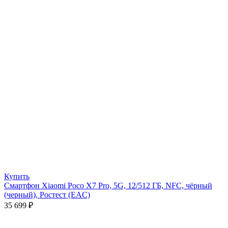
Купить
Смартфон Xiaomi Poco X7 Pro, 5G, 12/512 ГБ, NFC, чёрный
(черный), Ростест (EAC)
35 699
₽