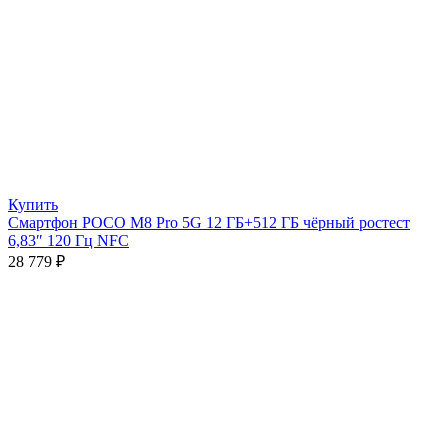
Купить
Смартфон POCO M8 Pro 5G 12 ГБ+512 ГБ чёрный ростест
6,83″ 120 Гц NFC
28 779
₽