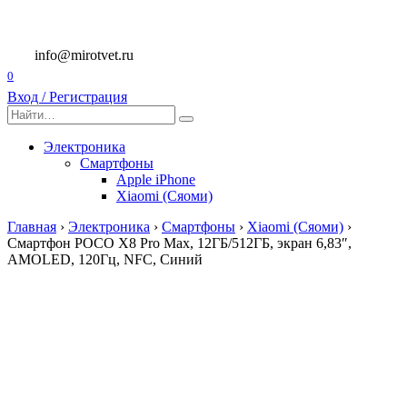
Перейти
к
содержанию
info@mirotvet.ru
0
Вход / Регистрация
Search
for:
Электроника
Смартфоны
Apple iPhone
Xiaomi (Сяоми)
Главная
›
Электроника
›
Смартфоны
›
Xiaomi (Сяоми)
›
Смартфон POCO X8 Pro Max, 12ГБ/512ГБ, экран 6,83″,
AMOLED, 120Гц, NFC, Синий