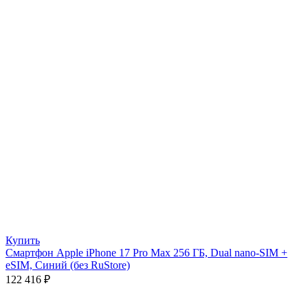
Купить
Смартфон Apple iPhone 17 Pro Max 256 ГБ, Dual nano-SIM +
eSIM, Синий (без RuStore)
122 416
₽