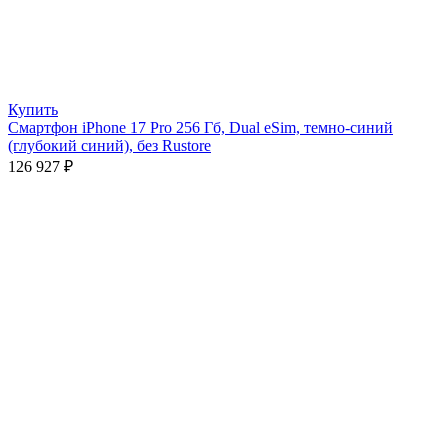
Купить
Смартфон iPhone 17 Pro 256 Гб, Dual eSim, темно-синий
(глубокий синий), без Rustore
126 927
₽