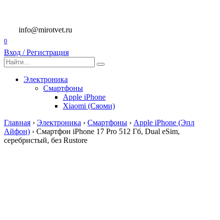
Перейти
к
содержанию
info@mirotvet.ru
0
Вход / Регистрация
Search
for:
Электроника
Смартфоны
Apple iPhone
Xiaomi (Сяоми)
Главная
›
Электроника
›
Смартфоны
›
Apple iPhone (Эпл
Айфон)
›
Смартфон iPhone 17 Pro 512 Гб, Dual eSim,
серебристый, без Rustore