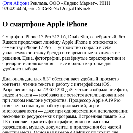
(Эпл Айфон)
Реклама. ООО «Яндекс Маркет», ИНН
9704254424; erid: 5jtCeReNx12oajzd1bKinzk
О смартфоне Apple iPhone
Смартфон iPhone 17 Pro 512 Гб, Dual eSim, серебристый, без
Rustore продолжает линейку Apple iPhone и относится к
семейству iPhone 17 Pro — устройство собрало в себе
узнаваемую эстетику бренда и современные технические
решения. Цена, фотографии, развёрнутые характеристики и
сценарии использования — всё в одной карточке для
удобного выбора.
Диагональ дисплея 6.3" обеспечивает удобный просмотр
контента, чтение текста и работу с интерфейсом iOS.
Разрешение экрана 2796×1290 даёт чёткое изображение фото,
видео и текста — изображение остаётся детализированным
при любом наклоне устройства. Процессор Apple A19 Pro
отвечает за плавную работу приложений, игр и
многозадачности — даже при одновременном использовании
нескольких ресурсоёмких программ. Встроенная память 512
ГБ позволяет хранить фотографии, видео в высоком
разрешении, музыку, документы и приложения без частой
очистки места. Основная камера 48 Мпикс подходит для