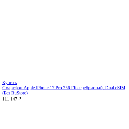
Купить
Смартфон Apple iPhone 17 Pro 256 ГБ серебристый, Dual eSIM
(Без RuStore)
111 147
₽