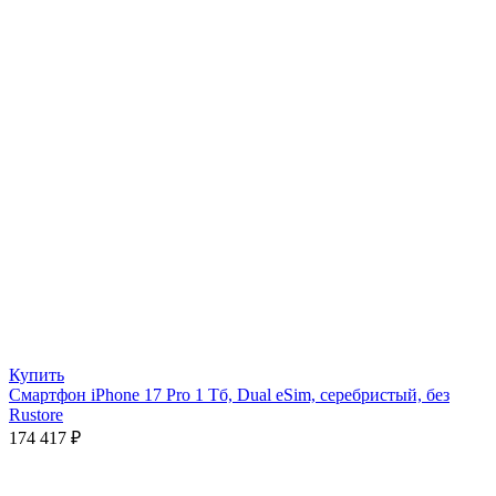
Купить
Смартфон iPhone 17 Pro 1 Тб, Dual eSim, серебристый, без
Rustore
174 417
₽