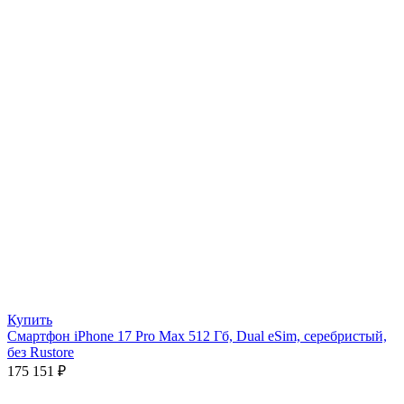
Купить
Смартфон iPhone 17 Pro Max 512 Гб, Dual eSim, серебристый,
без Rustore
175 151
₽