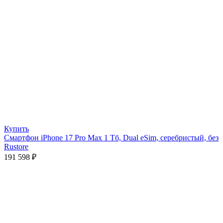
Купить
Смартфон iPhone 17 Pro Max 1 Тб, Dual eSim, серебристый, без
Rustore
191 598
₽