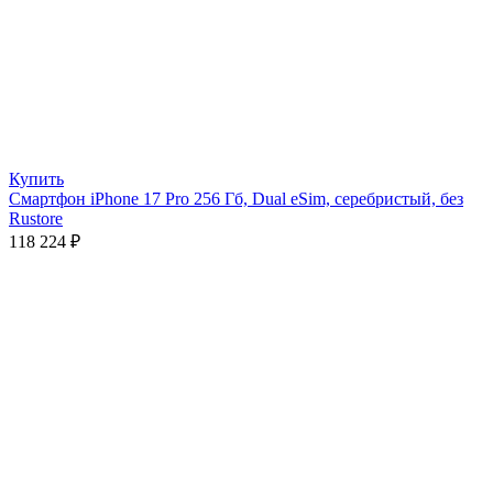
Купить
Смартфон iPhone 17 Pro 256 Гб, Dual eSim, серебристый, без
Rustore
118 224
₽