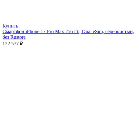
Купить
Смартфон iPhone 17 Pro Max 256 Гб, Dual eSim, серебристый,
без Rustore
122 577
₽