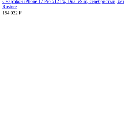
Смартфон iPhone 17 Pro 512 Гб, Dual eSim, серебристый, без
Rustore
154 032
₽