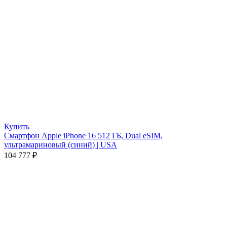
Купить
Смартфон Apple iPhone 16 512 ГБ, Dual eSIM,
ультрамариновый (синий) | USA
104 777
₽