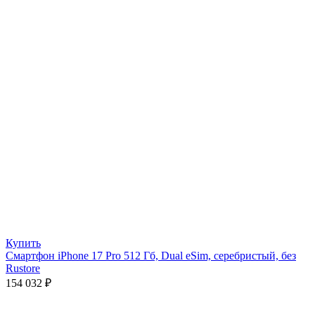
Купить
Смартфон iPhone 17 Pro 512 Гб, Dual eSim, серебристый, без
Rustore
154 032
₽