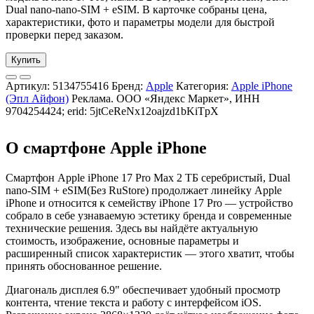
Dual nano-nano-SIM + eSIM. В карточке собраны цена,
характеристики, фото и параметры модели для быстрой
проверки перед заказом.
Купить
Артикул:
5134755416
Бренд:
Apple
Категория:
Apple iPhone
(Эпл Айфон)
Реклама. ООО «Яндекс Маркет», ИНН
9704254424; erid: 5jtCeReNx12oajzd1bKiTpX
О смартфоне Apple iPhone
Смартфон Apple iPhone 17 Pro Max 2 ТБ серебристый, Dual
nano-SIM + eSIM(Без RuStore) продолжает линейку Apple
iPhone и относится к семейству iPhone 17 Pro — устройство
собрало в себе узнаваемую эстетику бренда и современные
технические решения. Здесь вы найдёте актуальную
стоимость, изображение, основные параметры и
расширенный список характеристик — этого хватит, чтобы
принять обоснованное решение.
Диагональ дисплея 6.9" обеспечивает удобный просмотр
контента, чтение текста и работу с интерфейсом iOS.