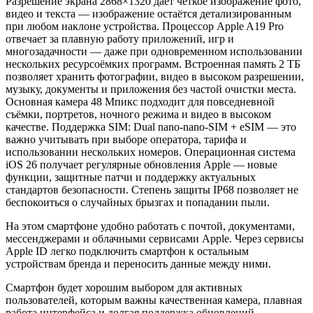
Разрешение экрана 2868×1320 даёт чёткое изображение фото,
видео и текста — изображение остаётся детализированным
при любом наклоне устройства. Процессор Apple A19 Pro
отвечает за плавную работу приложений, игр и
многозадачности — даже при одновременном использовании
нескольких ресурсоёмких программ. Встроенная память 2 ТБ
позволяет хранить фотографии, видео в высоком разрешении,
музыку, документы и приложения без частой очистки места.
Основная камера 48 Мпикс подходит для повседневной
съёмки, портретов, ночного режима и видео в высоком
качестве. Поддержка SIM: Dual nano-nano-SIM + eSIM — это
важно учитывать при выборе оператора, тарифа и
использовании нескольких номеров. Операционная система
iOS 26 получает регулярные обновления Apple — новые
функции, защитные патчи и поддержку актуальных
стандартов безопасности. Степень защиты IP68 позволяет не
беспокоиться о случайных брызгах и попадании пыли.
На этом смартфоне удобно работать с почтой, документами,
мессенджерами и облачными сервисами Apple. Через сервисы
Apple ID легко подключить смартфон к остальным
устройствам бренда и переносить данные между ними.
Смартфон будет хорошим выбором для активных
пользователей, которым важны качественная камера, плавная
работа интерфейса и долгая поддержка обновлений.