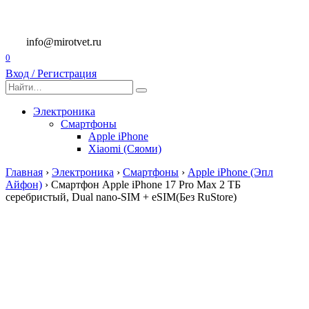
Перейти
к
содержанию
info@mirotvet.ru
0
Вход / Регистрация
Search
for:
Электроника
Смартфоны
Apple iPhone
Xiaomi (Сяоми)
Главная
›
Электроника
›
Смартфоны
›
Apple iPhone (Эпл
Айфон)
›
Смартфон Apple iPhone 17 Pro Max 2 ТБ
серебристый, Dual nano-SIM + eSIM(Без RuStore)