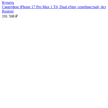
Купить
Смартфон iPhone 17 Pro Max 1 Тб, Dual eSim, серебристый, без
Rustore
191 598
₽