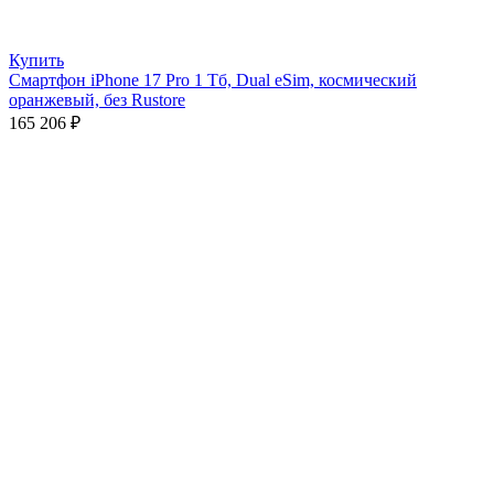
Купить
Смартфон iPhone 17 Pro 1 Тб, Dual eSim, космический
оранжевый, без Rustore
165 206
₽