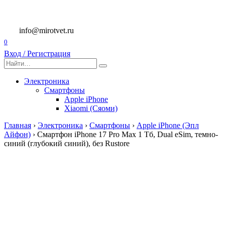
Перейти
к
содержанию
info@mirotvet.ru
0
Вход / Регистрация
Search
for:
Электроника
Смартфоны
Apple iPhone
Xiaomi (Сяоми)
Главная
›
Электроника
›
Смартфоны
›
Apple iPhone (Эпл
Айфон)
›
Смартфон iPhone 17 Pro Max 1 Тб, Dual eSim, темно-
синий (глубокий синий), без Rustore