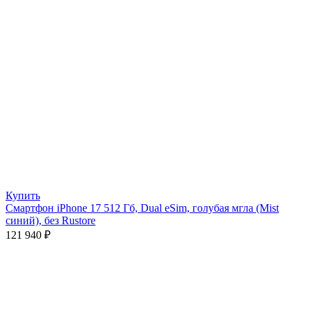
Купить
Смартфон iPhone 17 512 Гб, Dual eSim, голубая мгла (Mist
синий), без Rustore
121 940
₽