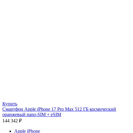
Купить
Смартфон Apple iPhone 17 Pro Max 512 ГБ космический
оранжевый nano-SIM + eSIM
144 342
₽
Apple iPhone