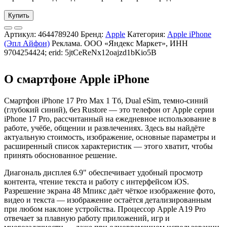
Купить
Артикул:
4644789240
Бренд:
Apple
Категория:
Apple iPhone
(Эпл Айфон)
Реклама. ООО «Яндекс Маркет», ИНН
9704254424; erid: 5jtCeReNx12oajzd1bKio5B
О смартфоне Apple iPhone
Смартфон iPhone 17 Pro Max 1 Тб, Dual eSim, темно-синий
(глубокий синий), без Rustore — это телефон от Apple серии
iPhone 17 Pro, рассчитанный на ежедневное использование в
работе, учёбе, общении и развлечениях. Здесь вы найдёте
актуальную стоимость, изображение, основные параметры и
расширенный список характеристик — этого хватит, чтобы
принять обоснованное решение.
Диагональ дисплея 6.9" обеспечивает удобный просмотр
контента, чтение текста и работу с интерфейсом iOS.
Разрешение экрана 48 Мпикс даёт чёткое изображение фото,
видео и текста — изображение остаётся детализированным
при любом наклоне устройства. Процессор Apple A19 Pro
отвечает за плавную работу приложений, игр и