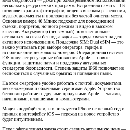
многозадачности — даже при одновременном использовании
нескольких ресурсоёмких программ. Встроенная память 1 ТБ
позволяет хранить фотографии, видео в высоком разрешении,
музыку, документы и приложения без частой очистки места.
Основная камера 48 Мпикс подходит для повседневной
съёмки, портретов, ночного режима и видео в высоком
качестве. Аккумулятор (несъемный) помогает дольше
оставаться на связи без подзарядки — заряда хватает на день
активного использования. Поддержка SIM: Dual eSIM — это
важно учитывать при выборе оператора, тарифа и
использовании нескольких номеров. Операционная система
iOS получает регулярные обновления Apple — новые
функции, защитные патчи и поддержку актуальных
стандартов безопасности. Степень защиты IP68 позволяет не
беспокоиться о случайных брызгах и попадании пыли.
На этом смартфоне удобно работать с почтой, документами,
мессенджерами и облачными сервисами Apple. Устройство
бесшовно работает с другими продуктами Apple — часами,
наушниками, планшетами и компьютерами.
Модель подойдёт тем, кто пользуется iPhone не первый год и
привык к интерфейсу iOS — переход на новое устройство
будет интуитивным.
Перед оформлением заказа стоит сверить актуальную цену —