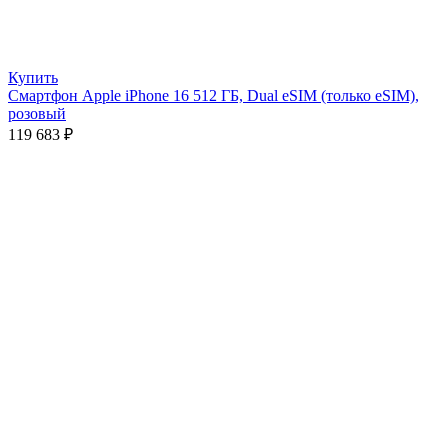
Купить
Смартфон Apple iPhone 16 512 ГБ, Dual eSIM (только eSIM),
розовый
119 683
₽