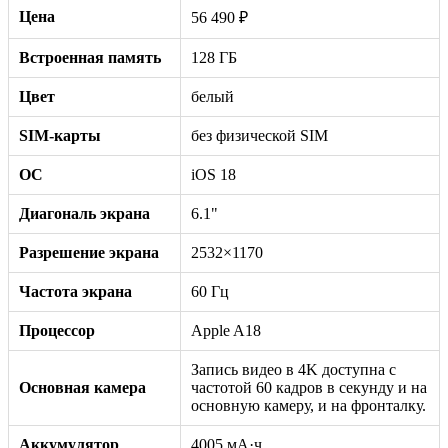
Цена
56 490 ₽
Встроенная память
128 ГБ
Цвет
белый
SIM-карты
без физической SIM
ОС
iOS 18
Диагональ экрана
6.1"
Разрешение экрана
2532×1170
Частота экрана
60 Гц
Процессор
Apple A18
Запись видео в 4K доступна с
Основная камера
частотой 60 кадров в секунду и на
основную камеру, и на фронталку.
Аккумулятор
4005 мА·ч