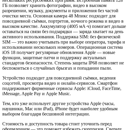
нескольких ресурсоёмких программ. Встроенная память 128
ГБ позволяет хранить фотографии, видео в высоком
разрешении, музыку, документы и приложения без частой
очистки места. Основная камера 48 Мпикс подходит для
повседневной съёмки, портретов, ночного режима и видео в
высоком качестве. Аккумулятор (4005 мА·ч) помогает дольше
оставаться на связи без подзарядки — заряда хватает на день
активного использования. Поддержка SIM: без физической
SIM — это важно учитывать при выборе оператора, тарифа и
использовании нескольких номеров. Операционная система
iOS 18 получает регулярные обновления Apple — новые
функции, защитные патчи и поддержку актуальных
стандартов безопасности. Степень защиты IP68 позволяет не
беспокоиться о случайных брызгах и попадании пыли.
Устройство подходит для повседневной съёмки, ведения
соцсетей, просмотра видео и онлайн-сервисов. Смартфон
поддерживает фирменные сервисы Apple: iCloud, FaceTime,
iMessage, Apple Pay и Apple Music.
Тем, кто уже использует другие устройства Apple (часы,
наушники, Mac или iPad), iPhone будет наиболее удобным
выбором благодаря бесшовной интеграции.
Стоимость и доступность товара стоит уточнить перед
оформлением — это поможет избежать сюрпризов. Сверьте