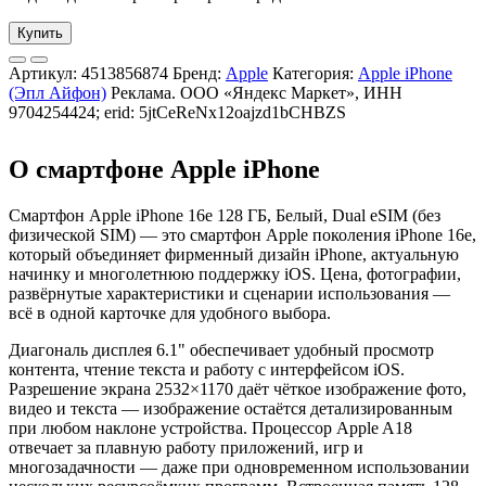
Купить
Артикул:
4513856874
Бренд:
Apple
Категория:
Apple iPhone
(Эпл Айфон)
Реклама. ООО «Яндекс Маркет», ИНН
9704254424; erid: 5jtCeReNx12oajzd1bCHBZS
О смартфоне Apple iPhone
Смартфон Apple iPhone 16e 128 ГБ, Белый, Dual eSIM (без
физической SIM) — это смартфон Apple поколения iPhone 16e,
который объединяет фирменный дизайн iPhone, актуальную
начинку и многолетнюю поддержку iOS. Цена, фотографии,
развёрнутые характеристики и сценарии использования —
всё в одной карточке для удобного выбора.
Диагональ дисплея 6.1" обеспечивает удобный просмотр
контента, чтение текста и работу с интерфейсом iOS.
Разрешение экрана 2532×1170 даёт чёткое изображение фото,
видео и текста — изображение остаётся детализированным
при любом наклоне устройства. Процессор Apple A18
отвечает за плавную работу приложений, игр и
многозадачности — даже при одновременном использовании