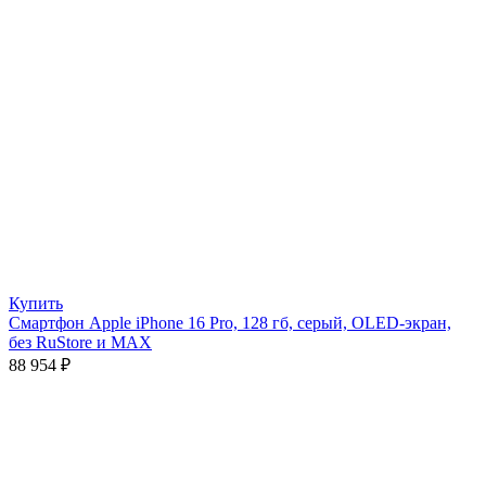
Купить
Смартфон Apple iPhone 16 Pro, 128 гб, серый, OLED-экран,
без RuStore и MAX
88 954
₽