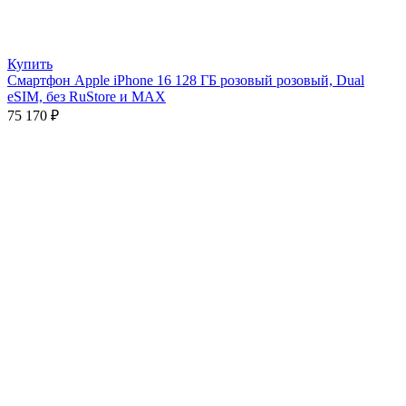
Купить
Смартфон Apple iPhone 16 128 ГБ розовый розовый, Dual
eSIM, без RuStore и MAX
75 170
₽