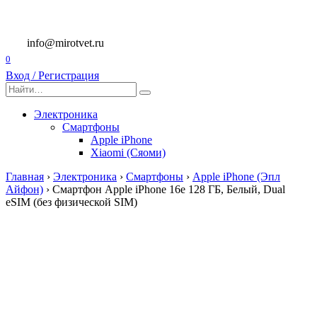
Перейти
к
содержанию
info@mirotvet.ru
0
Вход / Регистрация
Search
for:
Электроника
Смартфоны
Apple iPhone
Xiaomi (Сяоми)
Главная
›
Электроника
›
Смартфоны
›
Apple iPhone (Эпл
Айфон)
›
Смартфон Apple iPhone 16e 128 ГБ, Белый, Dual
eSIM (без физической SIM)