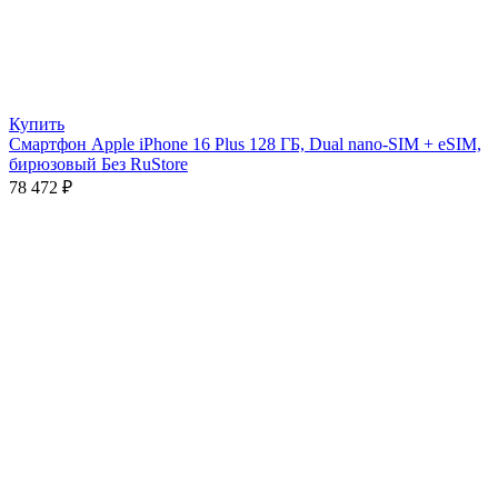
Купить
Смартфон Apple iPhone 16 Plus 128 ГБ, Dual nano-SIM + eSIM,
бирюзовый Без RuStore
78 472
₽