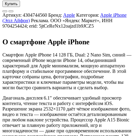
Купить
Артикул:
4304744560
Бренд:
Apple
Категория:
Apple iPhone
(Эпл Айфон)
Реклама. ООО «Яндекс Маркет», ИНН
9704254424; erid: 5jtCeReNx12oajzd1b9JCZ5
О смартфоне Apple iPhone
Смартфон Apple iPhone 14 128 ГБ, Dual: 2 Nano Sim, синий —
современный iPhone модели iPhone 14, объединивший
характерный для Apple минимализм, мощную аппаратную
платформу и стабильное программное обеспечение. В этой
карточке собраны цена, фотографии, подробные
характеристики и ключевые параметры модели, чтобы вы
могли быстро сравнить варианты и сделать выбор.
Диагональ дисплея 6.1" обеспечивает удобный просмотр
контента, чтение текста и работу с интерфейсом iOS.
Разрешение экрана 2532×1170 даёт чёткое изображение фото,
видео и текста — изображение остаётся детализированным
при любом наклоне устройства. Процессор Apple A15 Bionic
отвечает за плавную работу приложений, игр и
многозадачности — даже при одновременном использовании