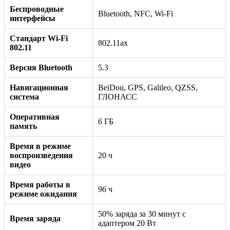
Беспроводные
Bluetooth, NFC, Wi-Fi
интерфейсы
Стандарт Wi-Fi
802.11ax
802.11
Версия Bluetooth
5.3
Навигационная
BeiDou, GPS, Galileo, QZSS,
система
ГЛОНАСС
Оперативная
6 ГБ
память
Время в режиме
воспроизведения
20 ч
видео
Время работы в
96 ч
режиме ожидания
50% заряда за 30 минут с
Время заряда
адаптером 20 Вт