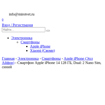
Перейти
к
содержанию
info@mirotvet.ru
0
Вход / Регистрация
Search
for:
Электроника
Смартфоны
Apple iPhone
Xiaomi (Сяоми)
Главная
›
Электроника
›
Смартфоны
›
Apple iPhone (Эпл
Айфон)
›
Смартфон Apple iPhone 14 128 ГБ, Dual: 2 Nano Sim,
синий