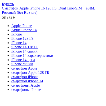
Купить
Смартфон Apple iPhone 16 128 ГБ, Dual nano-SIM + eSIM,
Розовый (без RuStore)
58 873
₽
Apple iPhone
Apple iPhone 14
iPhone
iPhone 128 ГБ
iPhone 14
iPhone 14 128 ГБ
iPhone 14 синий
iPhone 14 характеристики
iPhone 14 цена
iPhone синий
смартфон Apple
смартфон Apple 128 ГБ
смартфон iPhone
смартфон iPhone 14
смартфоны Apple
смартфоны iPhone