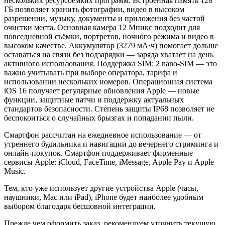
нескольких ресурсоёмких программ. Встроенная память 128
ГБ позволяет хранить фотографии, видео в высоком
разрешении, музыку, документы и приложения без частой
очистки места. Основная камера 12 Мпикс подходит для
повседневной съёмки, портретов, ночного режима и видео в
высоком качестве. Аккумулятор (3279 мА·ч) помогает дольше
оставаться на связи без подзарядки — заряда хватает на день
активного использования. Поддержка SIM: 2 nano-SIM — это
важно учитывать при выборе оператора, тарифа и
использовании нескольких номеров. Операционная система
iOS 16 получает регулярные обновления Apple — новые
функции, защитные патчи и поддержку актуальных
стандартов безопасности. Степень защиты IP68 позволяет не
беспокоиться о случайных брызгах и попадании пыли.
Смартфон рассчитан на ежедневное использование — от
утреннего будильника и навигации до вечернего стриминга и
онлайн-покупок. Смартфон поддерживает фирменные
сервисы Apple: iCloud, FaceTime, iMessage, Apple Pay и Apple
Music.
Тем, кто уже использует другие устройства Apple (часы,
наушники, Mac или iPad), iPhone будет наиболее удобным
выбором благодаря бесшовной интеграции.
Прежде чем оформить заказ, рекомендуем уточнить текущую