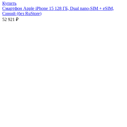
Купить
Смартфон Apple iPhone 15 128 ГБ, Dual nano-SIM + eSIM,
Синий (без RuStore)
52 921
₽