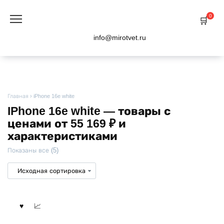
Перейти
к
0
содержанию
info@mirotvet.ru
Главная
›
iPhone 16e white
IPhone 16e white — товары с
ценами от 55 169 ₽ и
характеристиками
Показаны все (5)