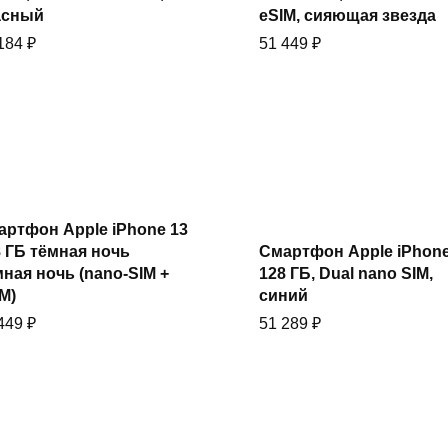
асный
eSIM, сияющая звезда
 184
₽
51 449
₽
артфон Apple iPhone 13
Купить
Купить
 ГБ тёмная ночь
Смартфон Apple iPhone
ная ночь (nano-SIM +
128 ГБ, Dual nano SIM,
M)
синий
 449
₽
51 289
₽