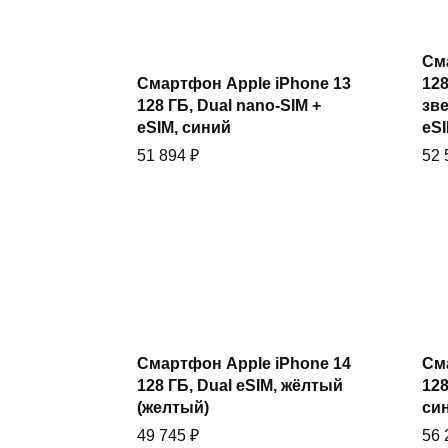
См
Купить
Смартфон Apple iPhone 13
12
128 ГБ, Dual nano-SIM +
зве
eSIM, синий
eS
51 894
₽
52
Купить
Смартфон Apple iPhone 14
См
128 ГБ, Dual eSIM, жёлтый
128
(желтый)
си
49 745
₽
56