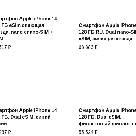
артфон Apple iPhone 14
Купить
Купить
8 ГБ eSim сияющая
Смартфон Apple iPhone
зда, nano еnano-SIM +
128 ГБ RU, Dual nano-SI
IM
eSIM, сияющая звезда
 517
₽
68 883
₽
Купить
Купить
артфон Apple iPhone 14
Смартфон Apple iPhone
 ГБ, Dual eSIM, синий
128 ГБ, Dual eSIM,
ний
фиолетовый фиолето
 237
₽
55 524
₽