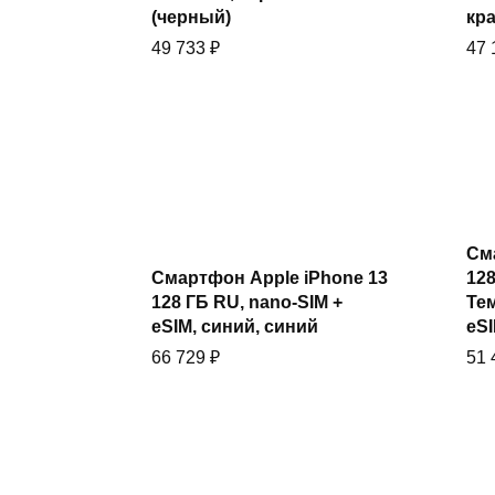
(черный)
кр
49 733
₽
47
См
Купить
Смартфон Apple iPhone 13
128
128 ГБ RU, nano-SIM +
Тем
eSIM, синий, синий
eSI
66 729
₽
51