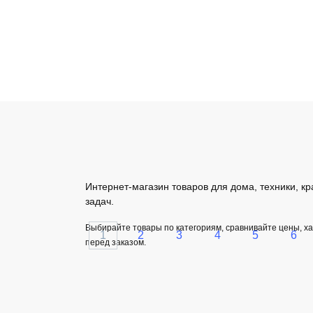
Купить
Смартфон Apple iPhone 14
См
128 ГБ, Dual nano-SIM +
128
eSIM, красный
eSI
Интернет-магазин товаров для дома, техники, кр
59 469
₽
54
задач.
Выбирайте товары по категориям, сравнивайте цены, х
1
2
3
4
5
6
перед заказом.