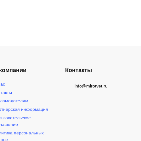
Купить
 14
Смартфон Apple iPhone 14
128 ГБ, Dual nano-SIM +
компании
Контакты
eSIM, сияющая звезда
нас
40 609
₽
info@mirotvet.ru
нтакты
кламодателям
ртнёрская информация
льзовательское
глашение
литика персональных
нных