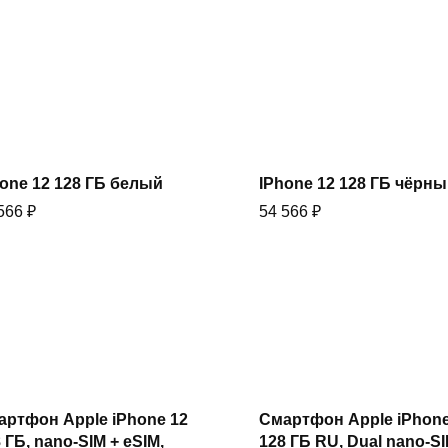
Купить
Купить
one 12 128 ГБ белый
IPhone 12 128 ГБ чёрн
 566
₽
54 566
₽
Купить
Купить
артфон Apple iPhone 12
Смартфон Apple iPhone
 ГБ, nano-SIM + eSIM,
128 ГБ RU, Dual nano-SI