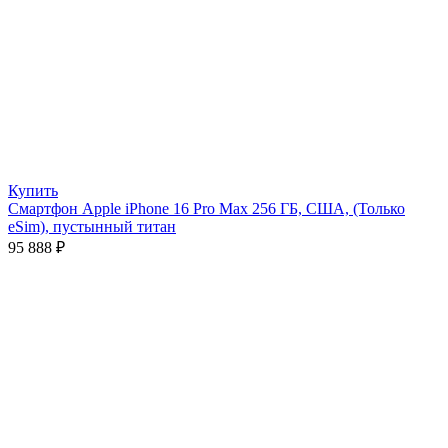
Купить
Смартфон Apple iPhone 16 Pro Max 256 ГБ, США, (Только
eSim), пустынный титан
95 888
₽