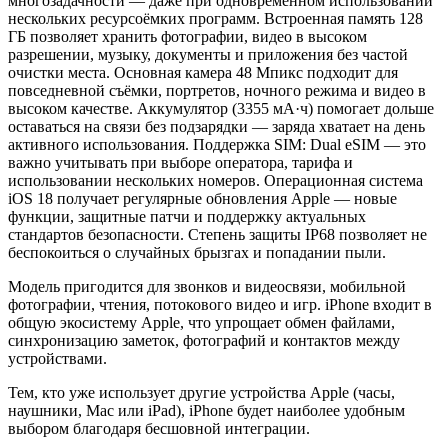
многозадачности — даже при одновременном использовании
нескольких ресурсоёмких программ. Встроенная память 128
ГБ позволяет хранить фотографии, видео в высоком
разрешении, музыку, документы и приложения без частой
очистки места. Основная камера 48 Мпикс подходит для
повседневной съёмки, портретов, ночного режима и видео в
высоком качестве. Аккумулятор (3355 мА·ч) помогает дольше
оставаться на связи без подзарядки — заряда хватает на день
активного использования. Поддержка SIM: Dual eSIM — это
важно учитывать при выборе оператора, тарифа и
использовании нескольких номеров. Операционная система
iOS 18 получает регулярные обновления Apple — новые
функции, защитные патчи и поддержку актуальных
стандартов безопасности. Степень защиты IP68 позволяет не
беспокоиться о случайных брызгах и попадании пыли.
Модель пригодится для звонков и видеосвязи, мобильной
фотографии, чтения, потокового видео и игр. iPhone входит в
общую экосистему Apple, что упрощает обмен файлами,
синхронизацию заметок, фотографий и контактов между
устройствами.
Тем, кто уже использует другие устройства Apple (часы,
наушники, Mac или iPad), iPhone будет наиболее удобным
выбором благодаря бесшовной интеграции.