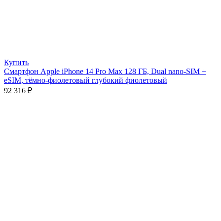
Купить
Смартфон Apple iPhone 14 Pro Max 128 ГБ, Dual nano-SIM +
eSIM, тёмно-фиолетовый глубокий фиолетовый
92 316
₽