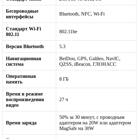
Беспроводные
Bluetooth, NFC, Wi-Fi
интерфейсы
Стандарт Wi-Fi
802.11be
802.11
Версия Bluetooth
5.3
Навигационная
BeiDou, GPS, Galileo, NavIC,
система
QZSS, iBeacon, ГЛОНАСС
Оперативная
8 ГБ
память
Время в режиме
воспроизведения
27 ч
видео
50% за 30 минут, с проводным
Время заряда
адаптером на 20W или адаптером
MagSafe на 30W