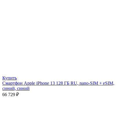
Купить
Смартфон Apple iPhone 13 128 ГБ RU, nano-SIM + eSIM,
синий, синий
66 729
₽