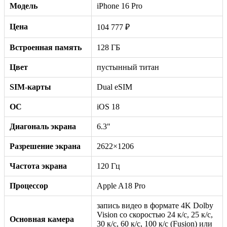
Модель
iPhone 16 Pro
Цена
104 777 ₽
Встроенная память
128 ГБ
Цвет
пустынный титан
SIM-карты
Dual eSIM
ОС
iOS 18
Диагональ экрана
6.3"
Разрешение экрана
2622×1206
Частота экрана
120 Гц
Процессор
Apple A18 Pro
запись видео в формате 4K Dolby
Vision со скоростью 24 к/с, 25 к/с,
Основная камера
30 к/с, 60 к/с, 100 к/с (Fusion) или