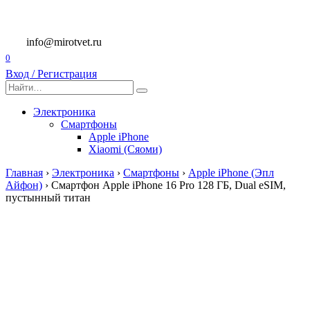
Перейти
к
содержанию
info@mirotvet.ru
0
Вход / Регистрация
Search
for:
Электроника
Смартфоны
Apple iPhone
Xiaomi (Сяоми)
Главная
›
Электроника
›
Смартфоны
›
Apple iPhone (Эпл
Айфон)
›
Смартфон Apple iPhone 16 Pro 128 ГБ, Dual eSIM,
пустынный титан