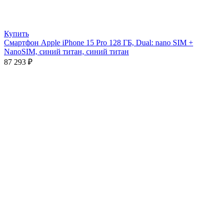
Купить
Смартфон Apple iPhone 15 Pro 128 ГБ, Dual: nano SIM +
NanoSIM, синий титан, синий титан
87 293
₽