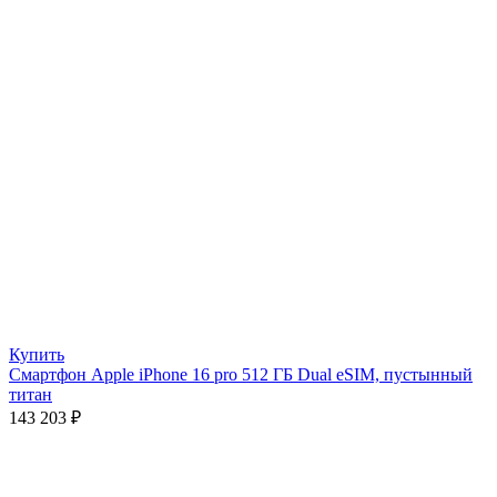
Купить
Смартфон Apple iPhone 16 pro 512 ГБ Dual eSIM, пустынный
титан
143 203
₽