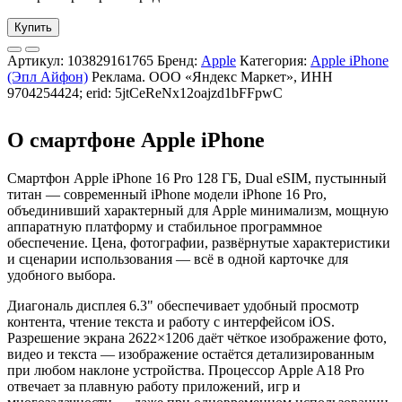
Купить
Артикул:
103829161765
Бренд:
Apple
Категория:
Apple iPhone
(Эпл Айфон)
Реклама. ООО «Яндекс Маркет», ИНН
9704254424; erid: 5jtCeReNx12oajzd1bFFpwC
О смартфоне Apple iPhone
Смартфон Apple iPhone 16 Pro 128 ГБ, Dual eSIM, пустынный
титан — современный iPhone модели iPhone 16 Pro,
объединивший характерный для Apple минимализм, мощную
аппаратную платформу и стабильное программное
обеспечение. Цена, фотографии, развёрнутые характеристики
и сценарии использования — всё в одной карточке для
удобного выбора.
Диагональ дисплея 6.3" обеспечивает удобный просмотр
контента, чтение текста и работу с интерфейсом iOS.
Разрешение экрана 2622×1206 даёт чёткое изображение фото,
видео и текста — изображение остаётся детализированным
при любом наклоне устройства. Процессор Apple A18 Pro
отвечает за плавную работу приложений, игр и