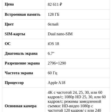
Цена
82 611 ₽
Встроенная память
128 ГБ
Цвет
белый
SIM-карты
Dual nano-SIM
ОС
iOS 18
Диагональ экрана
6.7"
Разрешение экрана
2796×1290
Частота экрана
60 Гц
Процессор
Apple A18
4K с частотой 24, 25, 30, или 60
кадров/с; 1080p HD 25, 30, или 60
кадров/с; режимы замедленной
Основная камера
съемки: HD-видео 1080р c
частотой 120 кадров/ с или 240