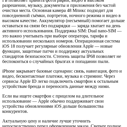
ГБ позволяет хранить фотографии, видео в высоком
разрешении, музыку, документы и приложения без частой
очистки места. Основная камера 48 Мпикс подходит для
повседневной съёмки, портретов, ночного режима и видео в
высоком качестве. Аккумулятор (несъемный) помогает дольше
оставаться на связи без подзарядки — заряда хватает на день
активного использования. Поддержка SIM: Dual nano-SIM —
это важно учитывать при выборе оператора, тарифа и
использовании нескольких номеров. Операционная система
iOS 18 получает регулярные обновления Apple — новые
функции, защитные патчи и поддержку актуальных
стандартов безопасности. Степень защиты IP68 позволяет не
беспокоиться о случайных брызгах и попадании пыли.
iPhone закрывает базовые сценарии: связь, навигация, фото и
видео, бесконтактные платежи, музыка и стриминг. Через
сервисы Apple ID легко подключить смартфон к остальным
устройствам бренда и переносить данные между ними.
Если вы ищете смартфон с прицелом на длительное
использование — Apple обычно поддерживает свои
устройства обновлениями iOS дольше большинства
конкурентов.
Актуальную цену и наличие лучше уточнить
непосредственно перед оформлением заказа. Сверьте полное