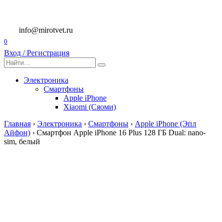
Перейти
к
содержанию
info@mirotvet.ru
0
Вход / Регистрация
Search
for:
Электроника
Смартфоны
Apple iPhone
Xiaomi (Сяоми)
Главная
›
Электроника
›
Смартфоны
›
Apple iPhone (Эпл
Айфон)
›
Смартфон Apple iPhone 16 Plus 128 ГБ Dual: nano-
sim, белый