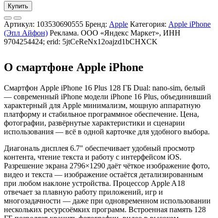
Купить
Артикул:
103530690555
Бренд:
Apple
Категория:
Apple iPhone
(Эпл Айфон)
Реклама. ООО «Яндекс Маркет», ИНН
9704254424; erid: 5jtCeReNx12oajzd1bCHXCK
О смартфоне Apple iPhone
Смартфон Apple iPhone 16 Plus 128 ГБ Dual: nano-sim, белый
— современный iPhone модели iPhone 16 Plus, объединивший
характерный для Apple минимализм, мощную аппаратную
платформу и стабильное программное обеспечение. Цена,
фотографии, развёрнутые характеристики и сценарии
использования — всё в одной карточке для удобного выбора.
Диагональ дисплея 6.7" обеспечивает удобный просмотр
контента, чтение текста и работу с интерфейсом iOS.
Разрешение экрана 2796×1290 даёт чёткое изображение фото,
видео и текста — изображение остаётся детализированным
при любом наклоне устройства. Процессор Apple A18
отвечает за плавную работу приложений, игр и
многозадачности — даже при одновременном использовании
нескольких ресурсоёмких программ. Встроенная память 128