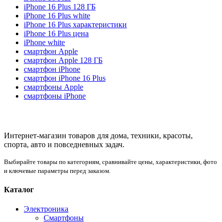
iPhone 16 Plus 128 ГБ
iPhone 16 Plus white
iPhone 16 Plus характеристики
iPhone 16 Plus цена
iPhone white
смартфон Apple
смартфон Apple 128 ГБ
смартфон iPhone
смартфон iPhone 16 Plus
смартфоны Apple
смартфоны iPhone
Интернет-магазин товаров для дома, техники, красоты,
спорта, авто и повседневных задач.
Выбирайте товары по категориям, сравнивайте цены, характеристики, фото
и ключевые параметры перед заказом.
Каталог
Электроника
Смартфоны