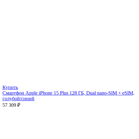
Купить
Смартфон Apple iPhone 15 Plus 128 ГБ, Dual nano-SIM + eSIM,
голубой/синий
57 309
₽