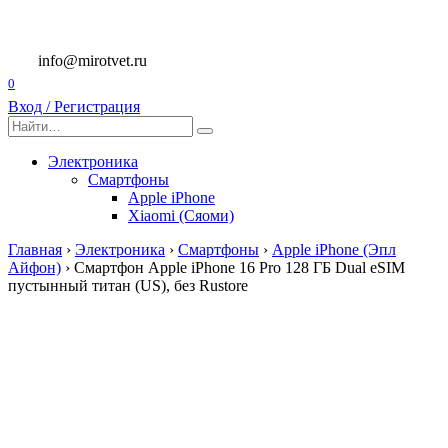
Перейти
к
содержанию
info@mirotvet.ru
0
Вход / Регистрация
Search
for:
Электроника
Смартфоны
Apple iPhone
Xiaomi (Сяоми)
Главная
›
Электроника
›
Смартфоны
›
Apple iPhone (Эпл
Айфон)
›
Смартфон Apple iPhone 16 Pro 128 ГБ Dual eSIM
пустынный титан (US), без Rustore