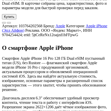
Dual eSIM. В карточке собраны цена, характеристики, фото и
параметры модели для быстрой проверки перед заказом.
Купить
Артикул:
103764202568
Бренд:
Apple
Категория:
Apple iPhone
(Эпл Айфон)
Реклама. ООО «Яндекс Маркет», ИНН
9704254424; erid: 5jtCeReNx12oajzd1bFFpwG
О смартфоне Apple iPhone
Смартфон Apple iPhone 16 Pro 128 ГБ Dual eSIM пустынный
титан (US), без Rustore — флагманский смартфон Apple
модели iPhone 16 Pro с продуманной эргономикой,
актуальным процессором и обновляемой операционной
системой iOS. Здесь вы найдёте актуальную стоимость,
изображение, основные параметры и расширенный список
характеристик — этого хватит, чтобы принять обоснованное
решение.
Диагональ дисплея 6.3" обеспечивает удобный просмотр
контента, чтение текста и работу с интерфейсом iOS.
Разрешение экрана 2622×1206 даёт чёткое изображение фото,