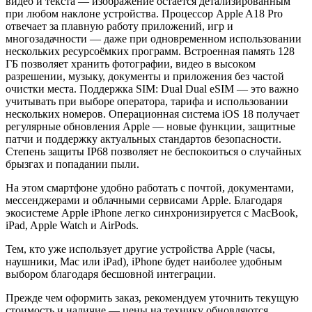
видео и текста — изображение остаётся детализированным
при любом наклоне устройства. Процессор Apple A18 Pro
отвечает за плавную работу приложений, игр и
многозадачности — даже при одновременном использовании
нескольких ресурсоёмких программ. Встроенная память 128
ГБ позволяет хранить фотографии, видео в высоком
разрешении, музыку, документы и приложения без частой
очистки места. Поддержка SIM: Dual Dual eSIM — это важно
учитывать при выборе оператора, тарифа и использовании
нескольких номеров. Операционная система iOS 18 получает
регулярные обновления Apple — новые функции, защитные
патчи и поддержку актуальных стандартов безопасности.
Степень защиты IP68 позволяет не беспокоиться о случайных
брызгах и попадании пыли.
На этом смартфоне удобно работать с почтой, документами,
мессенджерами и облачными сервисами Apple. Благодаря
экосистеме Apple iPhone легко синхронизируется с MacBook,
iPad, Apple Watch и AirPods.
Тем, кто уже использует другие устройства Apple (часы,
наушники, Mac или iPad), iPhone будет наиболее удобным
выбором благодаря бесшовной интеграции.
Прежде чем оформить заказ, рекомендуем уточнить текущую
стоимость и наличие — цены на технику обновляются.