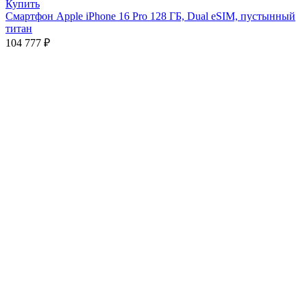
Купить
Смартфон Apple iPhone 16 Pro 128 ГБ, Dual eSIM, пустынный
титан
104 777
₽