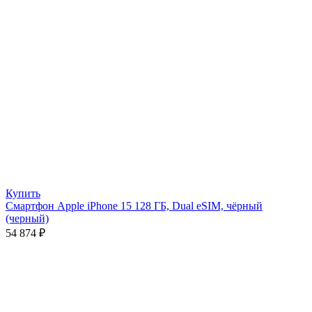
Купить
Смартфон Apple iPhone 15 128 ГБ, Dual eSIM, чёрный
(черный)
54 874
₽