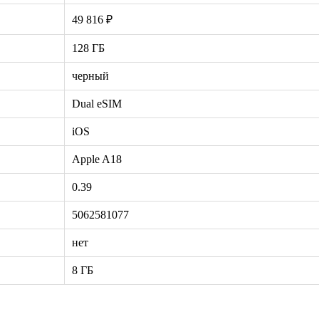
49 816 ₽
128 ГБ
черный
Dual eSIM
iOS
Apple A18
0.39
5062581077
нет
8 ГБ