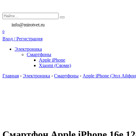
Перейти
к
Search
содержанию
for:
info@mirotvet.ru
0
Вход / Регистрация
Электроника
Смартфоны
Apple iPhone
Xiaomi (Сяоми)
Главная
›
Электроника
›
Смартфоны
›
Apple iPhone (Эпл Айфон
Смартфон Apple iPhone 16e 1