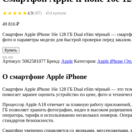
★★★★★
★★★★★
4,9
(187)
· 414 купили
49 816
₽
Смартфон Apple iPhone 16e 128 ГБ Dual eSim чёрный — смартфон
фото и параметры модели для быстрой проверки перед заказом.
Купить
Артикул:
5062581077
Бренд:
Apple
Категория:
Apple iPhone (Э
О смартфоне Apple iPhone
Смартфон Apple iPhone 16e 128 ГБ Dual eSim чёрный — это теле
помогает заранее оценить устройство по цене, фото и техниче
Процессор Apple A18 отвечает за плавную работу приложений,
ГБ позволяет хранить фотографии, видео в высоком разрешени
оператора, тарифа и использовании нескольких номеров. Опе
стандартов безопасности.
Смартфон уверенно справляется со звонками, мессенджерами,