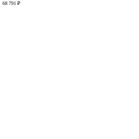
68 791
₽