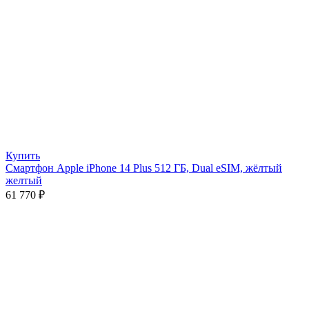
Купить
Смартфон Apple iPhone 14 Plus 512 ГБ, Dual eSIM, жёлтый
желтый
61 770
₽