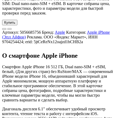
SIM: Dual nano-nano-SIM + eSIM. В карточке собраны цена,
характеристики, фото и параметры модели для быстрой
проверки перед заказом.
Купить
Артикул:
5056685756
Бренд:
Apple
Категория:
Apple iPhone
(Эпл Айфон)
Реклама. ООО «Яндекс Маркет», ИНН
9704254424; erid: 5jtCeReNx12oajzd1bCHB2a
О смартфоне Apple iPhone
Смартфон Apple iPhone 16 512 ГБ, Dual nano-SIM + eSIM,
белый, (Для других стран) без RuStore/MAX — современный
iPhone модели iPhone 16, объединивший характерный для
Apple минимализм, мощную аппаратную платформу и
стабильное программное обеспечение. В этой карточке
собраны цена, фотографии, подробные характеристики и
ключевые параметры модели, чтобы вы могли быстро
сравнить варианты и сделать выбор.
Диагональ дисплея 6.1" обеспечивает удобный просмотр
контента, чтение текста и работу с интерфейсом iOS.