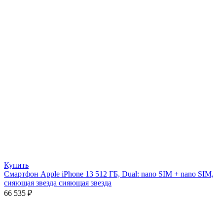
Купить
Смартфон Apple iPhone 13 512 ГБ, Dual: nano SIM + nano SIM,
сияющая звезда сияющая звезда
66 535
₽