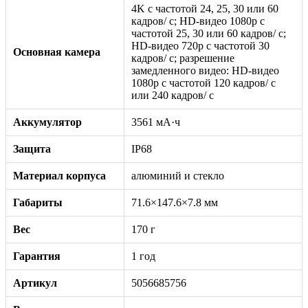
4K с частотой 24, 25, 30 или 60
кадров/ с; HD-видео 1080p с
частотой 25, 30 или 60 кадров/ с;
HD-видео 720p с частотой 30
Основная камера
кадров/ с; разрешение
замедленного видео: HD-видео
1080р c частотой 120 кадров/ с
или 240 кадров/ с
Аккумулятор
3561 мА·ч
Защита
IP68
Материал корпуса
алюминий и стекло
Габариты
71.6×147.6×7.8 мм
Вес
170 г
Гарантия
1 год
Артикул
5056685756