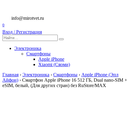
Перейти
к
содержанию
info@mirotvet.ru
0
Вход / Регистрация
Search
for:
Электроника
Смартфоны
Apple iPhone
Xiaomi (Сяоми)
Главная
›
Электроника
›
Смартфоны
›
Apple iPhone (Эпл
Айфон)
›
Смартфон Apple iPhone 16 512 ГБ, Dual nano-SIM +
eSIM, белый, (Для других стран) без RuStore/MAX