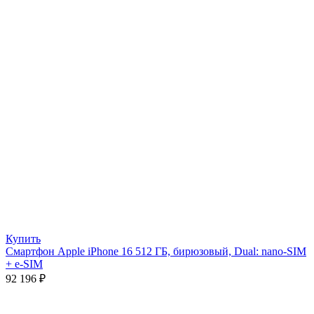
Купить
Смартфон Apple iPhone 16 512 ГБ, бирюзовый, Dual: nano-SIM
+ e-SIM
92 196
₽