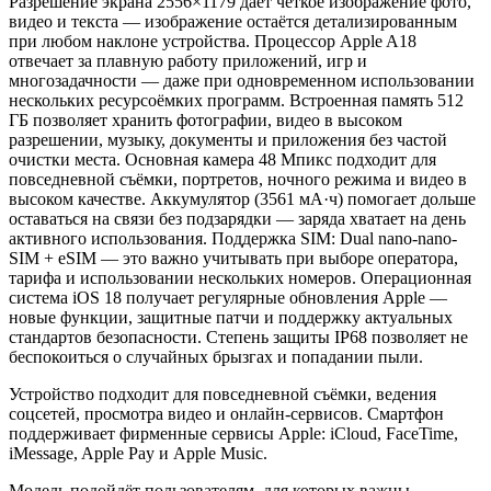
Разрешение экрана 2556×1179 даёт чёткое изображение фото,
видео и текста — изображение остаётся детализированным
при любом наклоне устройства. Процессор Apple A18
отвечает за плавную работу приложений, игр и
многозадачности — даже при одновременном использовании
нескольких ресурсоёмких программ. Встроенная память 512
ГБ позволяет хранить фотографии, видео в высоком
разрешении, музыку, документы и приложения без частой
очистки места. Основная камера 48 Мпикс подходит для
повседневной съёмки, портретов, ночного режима и видео в
высоком качестве. Аккумулятор (3561 мА·ч) помогает дольше
оставаться на связи без подзарядки — заряда хватает на день
активного использования. Поддержка SIM: Dual nano-nano-
SIM + eSIM — это важно учитывать при выборе оператора,
тарифа и использовании нескольких номеров. Операционная
система iOS 18 получает регулярные обновления Apple —
новые функции, защитные патчи и поддержку актуальных
стандартов безопасности. Степень защиты IP68 позволяет не
беспокоиться о случайных брызгах и попадании пыли.
Устройство подходит для повседневной съёмки, ведения
соцсетей, просмотра видео и онлайн-сервисов. Смартфон
поддерживает фирменные сервисы Apple: iCloud, FaceTime,
iMessage, Apple Pay и Apple Music.
Модель подойдёт пользователям, для которых важны