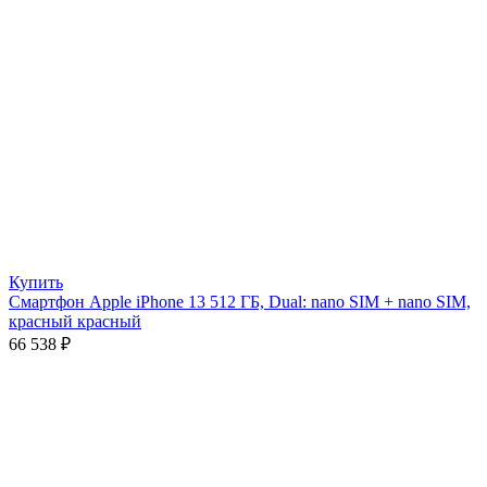
Купить
Смартфон Apple iPhone 13 512 ГБ, Dual: nano SIM + nano SIM,
красный красный
66 538
₽