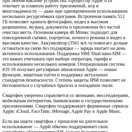
при любом наклоне устройства. Процессор Apple A18
отвечает за плавную работу приложений, игр и
многозадачности — даже при одновременном использовании
нескольких ресурсоёмких программ. Встроенная память 512
ГБ позволяет хранить фотографии, видео в высоком
разрешении, музыку, документы и приложения без частой
очистки места. Основная камера 48 Мпикс подходит для
повседневной съёмки, портретов, ночного режима и видео в
высоком качестве. Аккумулятор (3561 мА·ч) помогает дольше
оставаться на связи без подзарядки — заряда хватает на день
активного использования. Поддержка SIM: Dual nano-SIM —
это важно учитывать при выборе оператора, тарифа и
использовании нескольких номеров. Операционная система
iOS 18 получает регулярные обновления Apple — новые
функции, защитные патчи и поддержку актуальных
стандартов безопасности. Степень защиты IP68 позволяет не
беспокоиться о случайных брызгах и попадании пыли.
Смартфон уверенно справляется со звонками, мессенджерами,
мобильным интернетом, банковскими и государственными
приложениями. Смартфон поддерживает фирменные сервисы
Apple: iCloud, FaceTime, iMessage, Apple Pay и Apple Music.
Если вы ищете смартфон с прицелом на длительное
использование — Apple обычно поддерживает свои
устройства обновлениями iOS дольше большинства