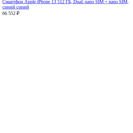
Смартфон Apple iPhone 13 512 ГБ, Dual: nano SIM + nano SIM,
синий синий
66 552
₽