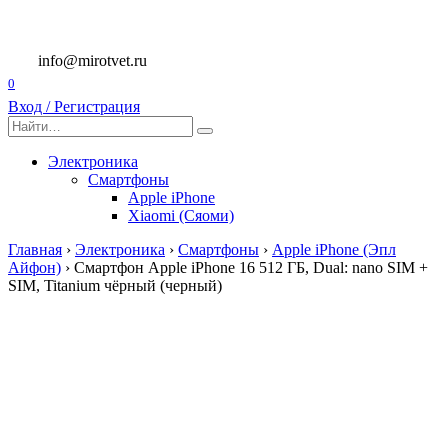
Перейти
к
содержанию
info@mirotvet.ru
0
Вход / Регистрация
Search
for:
Электроника
Смартфоны
Apple iPhone
Xiaomi (Сяоми)
Главная
›
Электроника
›
Смартфоны
›
Apple iPhone (Эпл
Айфон)
›
Смартфон Apple iPhone 16 512 ГБ, Dual: nano SIM +
SIM, Titanium чёрный (черный)