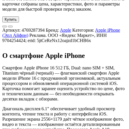
карточке собраны цена, характеристики, фото и параметры
модели для быстрой проверки перед заказом.
Купить
Артикул:
4769287394
Бренд:
Apple
Категория:
Apple iPhone
(Эпл Айфон)
Реклама. ООО «Яндекс Маркет», ИНН
9704254424; erid: 5jtCeReNx12oajzd1bCHB6x
О смартфоне Apple iPhone
Смартфон Apple iPhone 16 512 ГБ, Dual: nano SIM + SIM,
Titanium чёрный (черный) — флагманский смартфон Apple
модели iPhone 16 с продуманной эргономикой, актуальным
процессором и обновляемой операционной системой iOS.
Карточка помогает заранее оценить устройство по цене, фото
и техническим данным — без необходимости открывать
десятки вкладок с обзорами.
Диагональ дисплея 6.1" обеспечивает удобный просмотр
контента, чтение текста и работу с интерфейсом iOS.
Разрешение экрана 2556×1179 даёт чёткое изображение фото,
видео и текста — изображение остаётся детализированным