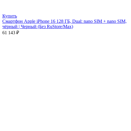
Купить
Смартфон Apple iPhone 16 128 ГБ, Dual: nano SIM + nano SIM,
чёрный | Черный (Без RuStore/Max)
61 143
₽