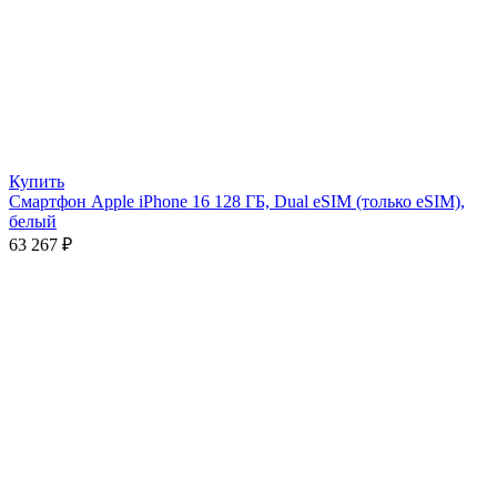
Купить
Смартфон Apple iPhone 16 128 ГБ, Dual eSIM (только eSIM),
белый
63 267
₽