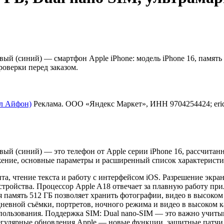
вый (синий) — смартфон Apple iPhone: модель iPhone 16, память 
роверки перед заказом.
пл Айфон)
Реклама. ООО «Яндекс Маркет», ИНН 9704254424; er
вый (синий) — это телефон от Apple серии iPhone 16, рассчитан
ажение, основные параметры и расширенный список характеристи
а, чтение текста и работу с интерфейсом iOS. Разрешение экран
стройства. Процессор Apple A18 отвечает за плавную работу пр
 память 512 ГБ позволяет хранить фотографии, видео в высоком
невной съёмки, портретов, ночного режима и видео в высоком к
использования. Поддержка SIM: Dual nano-SIM — это важно учиты
егулярные обновления Apple — новые функции, защитные патчи 