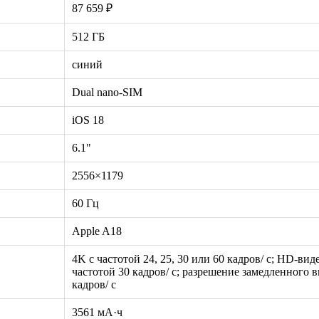
87 659 ₽
512 ГБ
синий
Dual nano-SIM
iOS 18
6.1"
2556×1179
60 Гц
Apple A18
4K с частотой 24, 25, 30 или 60 кадров/ с; HD-вид
частотой 30 кадров/ с; разрешение замедленного в
кадров/ с
3561 мА·ч