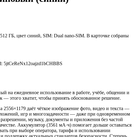
512 ГБ, цвет синий, SIM: Dual nano-SIM. В карточке собраны
id: 5jtCeReNx12oajzd1bCHBBS
ный на ежедневное использование в работе, учёбе, общении и
к — этого хватит, чтобы принять обоснованное решение.
а 2556×1179 даёт чёткое изображение фото, видео и текста —
иложений, игр и многозадачности — даже при одновременном
 разрешении, музыку, документы и приложения без частой
ачестве. Аккумулятор (3561 мА·ч) помогает дольше оставаться
вать при выборе оператора, тарифа и использовании
и поддержку актуальных стандартов безопасности. Степень