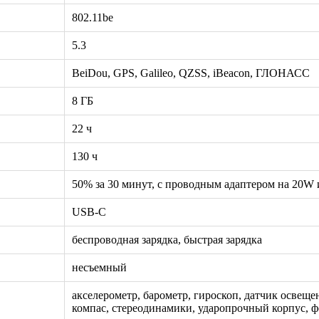
802.11be
5.3
BeiDou, GPS, Galileo, QZSS, iBeacon, ГЛОНАСС
8 ГБ
22 ч
130 ч
50% за 30 минут, с проводным адаптером на 20W
USB-C
беспроводная зарядка, быстрая зарядка
несъемный
акселерометр, барометр, гироскоп, датчик освещ
компас, стереодинамики, ударопрочный корпус, 