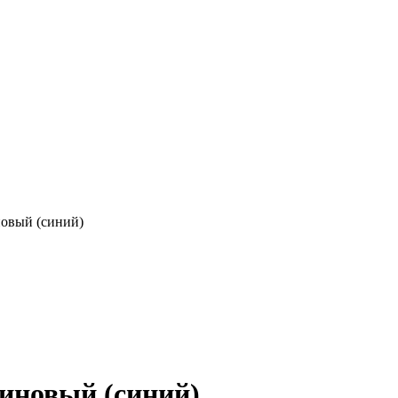
новый (синий)
риновый (синий)