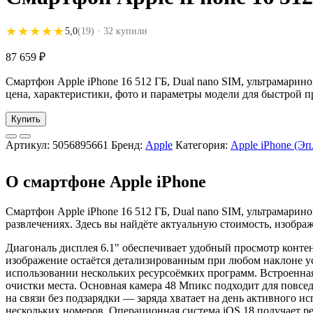
★★★★★
★★★★★
5,0
(19)
· 32 купили
87 659
₽
Смартфон Apple iPhone 16 512 ГБ, Dual nano SIM, ультрамарино
цена, характеристики, фото и параметры модели для быстрой п
Купить
Артикул:
5056895661
Бренд:
Apple
Категория:
Apple iPhone (Э
О смартфоне Apple iPhone
Смартфон Apple iPhone 16 512 ГБ, Dual nano SIM, ультрамарино
развлечениях. Здесь вы найдёте актуальную стоимость, изобр
Диагональ дисплея 6.1" обеспечивает удобный просмотр контент
изображение остаётся детализированным при любом наклоне у
использовании нескольких ресурсоёмких программ. Встроенная
очистки места. Основная камера 48 Мпикс подходит для повсед
на связи без подзарядки — заряда хватает на день активного 
нескольких номеров. Операционная система iOS 18 получает р