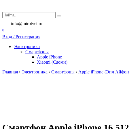
Перейти
к
Search
содержанию
for:
info@mirotvet.ru
0
Вход / Регистрация
Электроника
Смартфоны
Apple iPhone
Xiaomi (Сяоми)
Главная
›
Электроника
›
Смартфоны
›
Apple iPhone (Эпл Айфон
Смартфон Apple iPhone 16 512