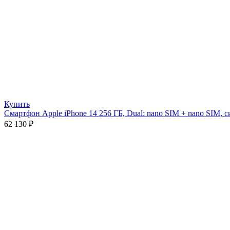
Купить
Смартфон Apple iPhone 14 256 ГБ, Dual: nano SIM + nano SIM, 
62 130
₽