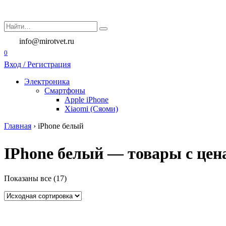
Перейти
к
Search
содержанию
for:
info@mirotvet.ru
0
Вход / Регистрация
Электроника
Смартфоны
Apple iPhone
Xiaomi (Сяоми)
Главная
›
iPhone белый
IPhone белый — товары с цена
Показаны все (17)