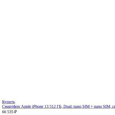
Купить
Смартфон Apple iPhone 13 512 ГБ, Dual: nano SIM + nano SIM, 
66 535
₽